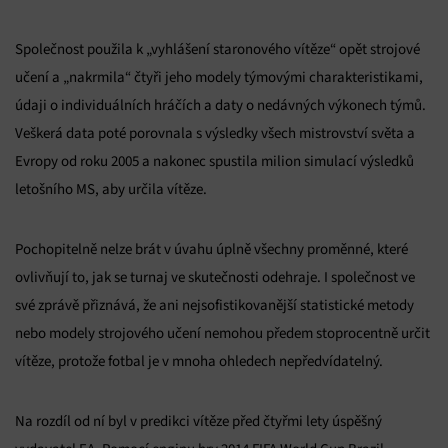
Společnost použila k „vyhlášení staronového vítěze“ opět strojové
učení a „nakrmila“ čtyři jeho modely týmovými charakteristikami,
údaji o individuálních hráčích a daty o nedávných výkonech týmů.
Veškerá data poté porovnala s výsledky všech mistrovství světa a
Evropy od roku 2005 a nakonec spustila milion simulací výsledků
letošního MS, aby určila vítěze.
Pochopitelně nelze brát v úvahu úplně všechny proměnné, které
ovlivňují to, jak se turnaj ve skutečnosti odehraje. I společnost ve
své zprávě přiznává, že ani nejsofistikovanější statistické metody
nebo modely strojového učení nemohou předem stoprocentně určit
vítěze, protože fotbal je v mnoha ohledech nepředvídatelný.
Na rozdíl od ní byl v predikci vítěze před čtyřmi lety úspěšný