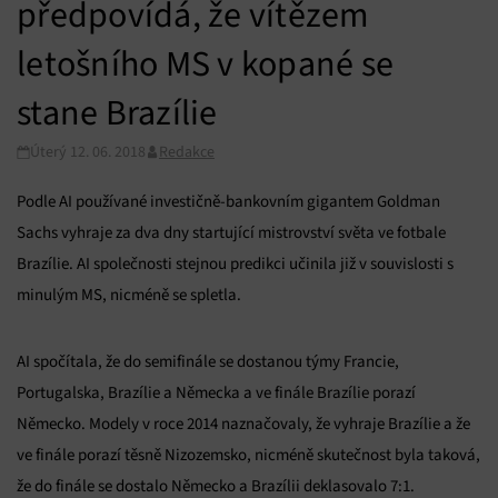
předpovídá, že vítězem
letošního MS v kopané se
stane Brazílie
Úterý 12. 06. 2018
Redakce
Podle AI používané investičně-bankovním gigantem Goldman
Sachs vyhraje za dva dny startující mistrovství světa ve fotbale
Brazílie. AI společnosti stejnou predikci učinila již v souvislosti s
minulým MS, nicméně se spletla.
AI spočítala, že do semifinále se dostanou týmy Francie,
Portugalska, Brazílie a Německa a ve finále Brazílie porazí
Německo. Modely v roce 2014 naznačovaly, že vyhraje Brazílie a že
ve finále porazí těsně Nizozemsko, nicméně skutečnost byla taková,
že do finále se dostalo Německo a Brazílii deklasovalo 7:1.