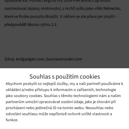
vydavatel EA. Pomocí enginu hry 2014 FIFA World Cup Brazil
nasimuloval zápasy mistrovství, z nichž vyšlo jako vítěz Německo,
které ve finále porazilo Brazílii. V něčem se ale přece jen zmýlil –
předpověděl těsnou výhru 2:1.
Zdroj: endgadget.com, businessinsider.com
Mohlo by se vám líbit
Souhlas s použitím cookies
Abychom poskytli co nejlepší služby, my a naši partneři používáme k
ukládání a/nebo přístupu k informacím o zařízeních, technologie
jako soubory cookies. Souhlas s těmito technologiemi nám a našim
partnerům umožní zpracovávat osobní údaje, jako je chování při
procházení nebo jedinečná ID na tomto webu. Nesouhlas nebo
odvolání souhlasu může nepříznivě ovlivnit určité vlastnosti a
funkce.