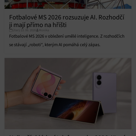
Přiřazování a kombinování údajů z jiných zdrojů
údajů, Propojení různých zařízení, Identifikace
Fotbalové MS 2026 rozsuzuje AI. Rozhodčí
zařízení na základě automaticky přenášených
ji mají přímo na hřišti
informací.
Úterý 23. 06. 2026
Monika
Fotbalové MS 2026 v obležení umělé inteligence. Z rozhodčích
Zajištění bezpečnosti, předcházení a zjišťování
podvodů a odstraňování chyb, Poskytování a
se stávají „roboti“, kterým AI pomáhá celý zápas.
Vždy aktivní
zobrazování reklamy a obsahu, Ukládání a sdělování
voleb ochrany osobních údajů.