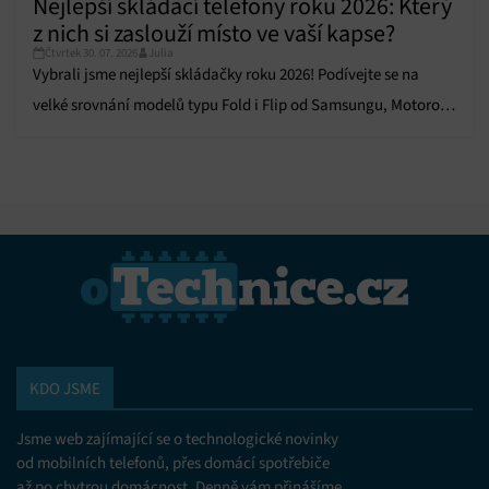
Nejlepší skládací telefony roku 2026: Který
z nich si zaslouží místo ve vaší kapse?
Čtvrtek 30. 07. 2026
Julia
Vybrali jsme nejlepší skládačky roku 2026! Podívejte se na
velké srovnání modelů typu Fold i Flip od Samsungu, Motoroly,
Honor i Huawei.
KDO JSME
Jsme web zajímající se o technologické novinky
od mobilních telefonů, přes domácí spotřebiče
až po chytrou domácnost. Denně vám přinášíme