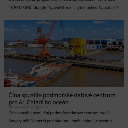
personalizovanou reklamu, Používání profilů k výběru
4K PRO-UHD, Google TV, zvuk Bose i chytré funkce. Vyplatí se?
personalizované reklamy, Vytváření profilů pro
personalizovaný obsah, Používání profilů pro výběr
personalizovaného obsahu, Použití omezených údajů k výběru
obsahu.
Funkce
Vždy aktivní
Přiřazování a kombinování údajů z jiných zdrojů
údajů, Propojení různých zařízení, Identifikace
zařízení na základě automaticky přenášených
informací.
Zajištění bezpečnosti, předcházení a zjišťování
podvodů a odstraňování chyb, Poskytování a
Vždy aktivní
zobrazování reklamy a obsahu, Ukládání a sdělování
voleb ochrany osobních údajů.
Čína spustila podmořské datové centrum
pro AI. Chladí ho oceán
Čtvrtek 18. 06. 2026
Monika
Čína spustila revoluční podmořské datové centrum pro AI.
Servery běží 35 metrů pod hladinou moře, chladí je oceán a