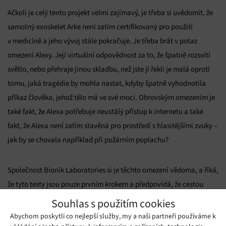
Ačkoli je celý tento projekt velmi zajímavý, je třeba si uvědomit, že
samotný exoskelet Arke není zatím certifikovaný pro použití
v medicíně a jeho vývoj stále pokračuje. Je třeba brát v potaz
omezení Alexy. Její virtuální odpovědnost za to, že špatně rozsvítí
světlo, nebo přehraje jinou skladbu, než jste jí řekli je malá oproti
tomu, jaká tragédie by mohla nastat, kdyby špatně vyhodnotila
příkaz člověka, jehož tělo má ve své moci. Obrovským omezením je
také fakt, že Alexa potřebuje neustálý přístup k internetu a také
fakt, že Alexa není zatím stavěná pro prostředí s hlasitějšími zvuky –
jak by se chovala například při požárním poplachu?
Společnost Bionik Laboratories si je těchto omezení vědoma, a říká,
že tyto testy jsou pouze prvním krokem a předpovídá, že cestou
hlasového ovládání se bude odvětví rehabilitačních pomůcek pro
Souhlas s použitím cookies
lidi s poruchami pohybu dále ubírat.
Abychom poskytli co nejlepší služby, my a naši partneři používáme k