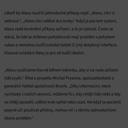
Lékaři by Alexu naučili jednoduché příkazy např. „Alexo, chci si
sednout.“, „Alexo chci udělat dva kroky.“ Když je pacient vysloví,
Alexa zadá konkrétní příkazy zařízení, a to je vykoná. Často se
stává, že lidé se ztíženou pohyblivostí mají problém s pohybem
rukou a nemohou tudíž ovládat tablet či jiný dotykový interface,
hlasové ovládání Alexy je pro ně tudíž ideální.
„Alexu využíváme hlavně během tréninku, aby si na naše zařízení
lidé zvykli.“ Říká o projektu Michal Prywata, spoluzakladatel a
generální ředitel společnosti Bionik. „Díky informacím, které
vycházejí z našich senzorů, můžeme říci, kdy chtějí lidé vstát a kdy
se chtějí posadit, udělat krok vpřed nebo vzad. Ale když se pacienti
poprvé učí používat přístroj, mohou mí i s těmito jednoduchými
úkony problém.“