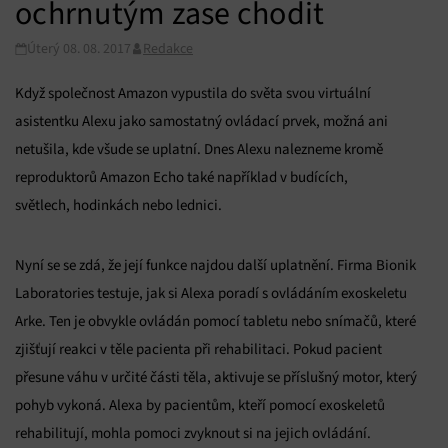
ochrnutým zase chodit
Úterý 08. 08. 2017
Redakce
Když společnost Amazon vypustila do světa svou virtuální
asistentku Alexu jako samostatný ovládací prvek, možná ani
netušila, kde všude se uplatní. Dnes Alexu nalezneme kromě
reproduktorů Amazon Echo také například v budících,
světlech, hodinkách nebo lednici.
Nyní se se zdá, že její funkce najdou další uplatnění. Firma Bionik
Laboratories testuje, jak si Alexa poradí s ovládáním exoskeletu
Arke. Ten je obvykle ovládán pomocí tabletu nebo snímačů, které
zjišťují reakci v těle pacienta při rehabilitaci. Pokud pacient
přesune váhu v určité části těla, aktivuje se příslušný motor, který
pohyb vykoná. Alexa by pacientům, kteří pomocí exoskeletů
rehabilitují, mohla pomoci zvyknout si na jejich ovládání.