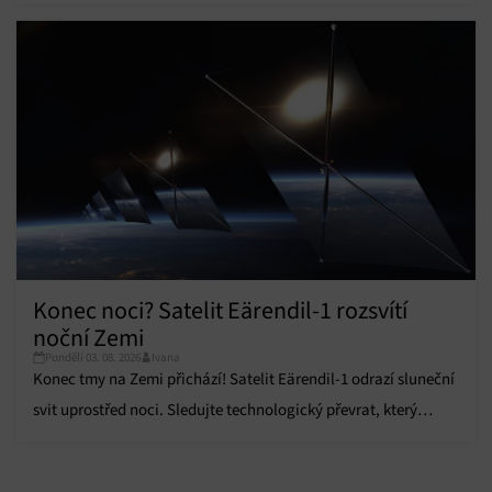
napájí větrná elektrárna.
Konec noci? Satelit Eärendil-1 rozsvítí
noční Zemi
Pondělí 03. 08. 2026
Ivana
Konec tmy na Zemi přichází! Satelit Eärendil-1 odrazí sluneční
svit uprostřed noci. Sledujte technologický převrat, který
pobouřil vědce.