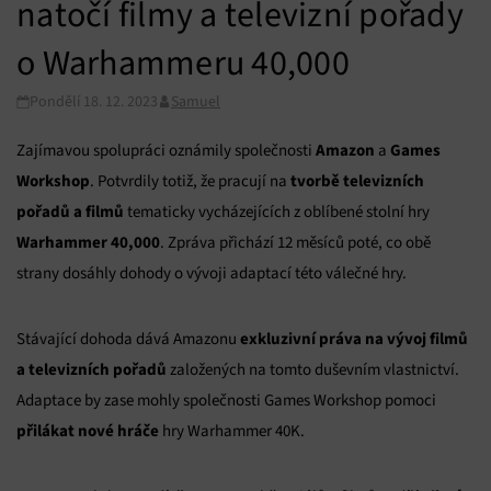
natočí filmy a televizní pořady
o Warhammeru 40,000
Pondělí 18. 12. 2023
Samuel
Amazon
Games
Zajímavou spolupráci oznámily společnosti
a
Workshop
tvorbě televizních
. Potvrdily totiž, že pracují na
pořadů a filmů
tematicky vycházejících z oblíbené stolní hry
Warhammer 40,000
. Zpráva přichází 12 měsíců poté, co obě
strany dosáhly dohody o vývoji adaptací této válečné hry.
exkluzivní práva na vývoj filmů
Stávající dohoda dává Amazonu
a televizních pořadů
založených na tomto duševním vlastnictví.
Adaptace by zase mohly společnosti Games Workshop pomoci
přilákat nové hráče
hry Warhammer 40K.