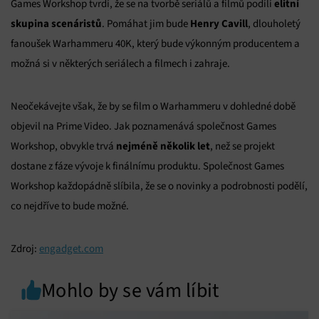
elitní
Games Workshop tvrdí, že se na tvorbě seriálů a filmů podílí
skupina scenáristů
Henry Cavill
. Pomáhat jim bude
, dlouholetý
fanoušek Warhammeru 40K, který bude výkonným producentem a
možná si v některých seriálech a filmech i zahraje.
Neočekávejte však, že by se film o Warhammeru v dohledné době
objevil na Prime Video. Jak poznamenává společnost Games
nejméně několik let
Workshop, obvykle trvá
, než se projekt
dostane z fáze vývoje k finálnímu produktu. Společnost Games
Workshop každopádně slíbila, že se o novinky a podrobnosti podělí,
co nejdříve to bude možné.
Zdroj:
engadget.com
Mohlo by se vám líbit