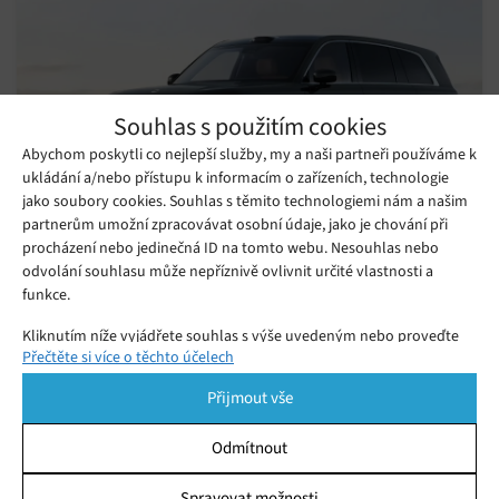
Souhlas s použitím cookies
Abychom poskytli co nejlepší služby, my a naši partneři používáme k
ukládání a/nebo přístupu k informacím o zařízeních, technologie
jako soubory cookies. Souhlas s těmito technologiemi nám a našim
partnerům umožní zpracovávat osobní údaje, jako je chování při
procházení nebo jedinečná ID na tomto webu. Nesouhlas nebo
odvolání souhlasu může nepříznivě ovlivnit určité vlastnosti a
Je Xiaomi SkyNomad revolucí, na kterou
funkce.
rodiny čekaly?
Pondělí 27. 07. 2026
Ivana
Kliknutím níže vyjádřete souhlas s výše uvedeným nebo proveďte
Nové elektroauto Xiaomi SkyNomad šokuje svět. Proměňte
Přečtěte si více o těchto účelech
podrobnější rozhodnutí. Vaše volby budou použity pouze na tomto
prostorné SUV v pojízdný obývák, mobilní kancelář nebo
webu. Nastavení můžete kdykoli změnit, včetně odvolání souhlasu,
Přijmout vše
pomocí přepínačů v Zásadách cookies nebo kliknutím na tlačítko
komfortní zázemí pro kempování.
Spravovat souhlas ve spodní části obrazovky.
Odmítnout
Statistiky
Spravovat možnosti