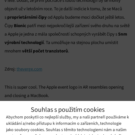
v létě. Dodal, že první počítače s touto technologií by se mohly
objevit už v letošním roce. To je další indicie k tomu, že se Maců
proprietárními čipy
s
od Applu budeme moci dočkat ještě letos.
Bionic
Čipy
patří mezi nejpokročilejší zařízení svého druhu na světě
5nm
a Apple je jedna z mála společností schopných vyrábět čipy s
výrobní technologií
. Ta umožňuje na stejnou plochu umístit
větší počet tranzistorů
mnohem
.
Zdroj:
theverge.com
This is super cool. The Apple event logo in AR resembles opening
and closing a MacBook.
A new MacBook powered by Apple Silicon is coming.
Souhlas s použitím cookies
pic.twitter.com/R6pIpJTWPC
Abychom poskytli co nejlepší služby, my a naši partneři používáme k
— Neil Cybart (@neilcybart)
November 2, 2020
ukládání a/nebo přístupu k informacím o zařízeních, technologie
jako soubory cookies. Souhlas s těmito technologiemi nám a našim