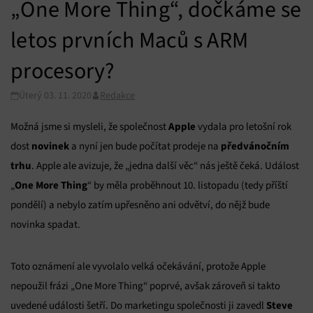
„One More Thing“, dočkáme se
letos prvních Maců s ARM
procesory?
Úterý 03. 11. 2020
Redakce
Apple
Možná jsme si mysleli, že společnost
vydala pro letošní rok
novinek
předvánočním
dost
a nyní jen bude počítat prodeje na
trhu
. Apple ale avizuje, že „jedna další věc“ nás ještě čeká. Událost
One More Thing
„
“ by měla proběhnout 10. listopadu (tedy příští
pondělí) a nebylo zatím upřesněno ani odvětví, do nějž bude
novinka spadat.
Toto oznámení ale vyvolalo velká očekávání, protože Apple
nepoužil frázi „One More Thing“ poprvé, avšak zároveň si takto
Steve
uvedené události šetří. Do marketingu společnosti ji zavedl