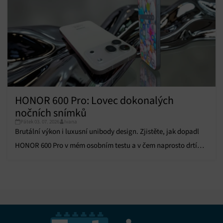
HONOR 600 Pro: Lovec dokonalých
nočních snímků
Pátek 03. 07. 2026
Ivana
Brutální výkon i luxusní unibody design. Zjistěte, jak dopadl
HONOR 600 Pro v mém osobním testu a v čem naprosto drtí
konkurenci!