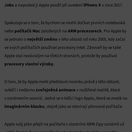
Jobs
iPhonu X
a naposled ji Apple použil při uvedení
v roce 2017.
Spekuluje se o tom, že bychom se mohli dočkat prvních notebooků
počítačů Mac
ARM procesorech
nebo
založených na
. Pro Apple by
největší změnu
se jednalo o
v této oblasti od roku 2005, kdy začal
ve svých počítačích používat procesory Intel. Zároveň by se také
Apple stal nezávislým na třetích stranách, protože by používal
procesory vlastní výroby
.
O tom, že by Apple mohl představit novinku právě z této oblasti,
zveřejněná animace
svědčí i nedávno
v rozšířené realitě, která
s oznámením souvisí. Jedná se o ležící logo Applu, které se zvedá na
imaginárním kloubu
, stejně jako se otevírají přenosné počítače.
Apple svůj plán přejít na počítače s vlastními ARM čipy oznámil už