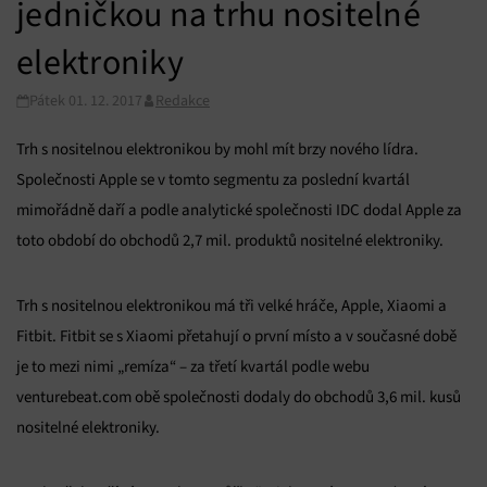
jedničkou na trhu nositelné
elektroniky
Pátek 01. 12. 2017
Redakce
Trh s nositelnou elektronikou by mohl mít brzy nového lídra.
Společnosti Apple se v tomto segmentu za poslední kvartál
mimořádně daří a podle analytické společnosti IDC dodal Apple za
toto období do obchodů 2,7 mil. produktů nositelné elektroniky.
Trh s nositelnou elektronikou má tři velké hráče, Apple, Xiaomi a
Fitbit. Fitbit se s Xiaomi přetahují o první místo a v současné době
je to mezi nimi „remíza“ – za třetí kvartál podle webu
venturebeat.com obě společnosti dodaly do obchodů 3,6 mil. kusů
nositelné elektroniky.