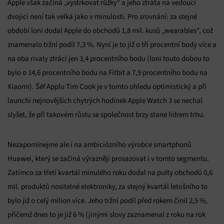
Apple však začíná „vystrkovat růžky“ a jeho ztráta na vedoucí
dvojici není tak velká jako v minulosti. Pro srovnání: za stejné
období loni dodal Apple do obchodů 1,8 mil. kusů „wearables“, což
znamenalo tržní podíl 7,3 %. Nyní je to již o tři procentní body více a
na oba rivaly ztrácí jen 3,4 procentního bodu (loni touto dobou to
bylo o 14,6 procentního bodu na Fitbit a 7,9 procentního bodu na
Xiaomi). Šéf Applu Tim Cook je v tomto ohledu optimistický a při
launchi nejnovějších chytrých hodinek Apple Watch 3 se nechal
slyšet, že při takovém růstu se společnost brzy stane lídrem trhu.
Nezapomínejme ale i na ambiciózního výrobce smartphonů
Huawei, který se začíná výrazněji prosazovat i v tomto segmentu.
Zatímco za třetí kvartál minulého roku dodal na pulty obchodů 0,6
mil. produktů nositelné elektroniky, za stejný kvartál letošního to
bylo již o celý milion více. Jeho tržní podíl před rokem činil 2,5 %,
přičemž dnes to je již 6 % (jinými slovy zaznamenal z roku na rok