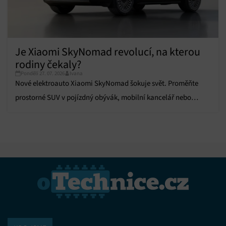
Je Xiaomi SkyNomad revolucí, na kterou
rodiny čekaly?
Pondělí 27. 07. 2026
Ivana
Nové elektroauto Xiaomi SkyNomad šokuje svět. Proměňte
prostorné SUV v pojízdný obývák, mobilní kancelář nebo
komfortní zázemí pro kempování.