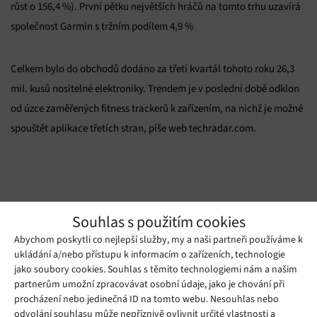
růst o 156,4 %). První pětku největších hráčů na tomto trhu uzavírá
společnost Garmin s tržním podílem 4,9 %
Celkem bylo do obchodů dodáno za třetí kvartál tohoto roku 26,3
mil. kusů nositelné elektroniky. Trendem je v poslední době odklon
od úzce zaměřených fitness trackerů k zařízením, na nichž je možné
spouštět aplikace třetích stran, píše web techradar.com.
Zdroj: venturebeat.com, techradar.com
Souhlas s použitím cookies
Abychom poskytli co nejlepší služby, my a naši partneři používáme k
Mohlo by se vám líbit
ukládání a/nebo přístupu k informacím o zařízeních, technologie
jako soubory cookies. Souhlas s těmito technologiemi nám a našim
partnerům umožní zpracovávat osobní údaje, jako je chování při
procházení nebo jedinečná ID na tomto webu. Nesouhlas nebo
odvolání souhlasu může nepříznivě ovlivnit určité vlastnosti a