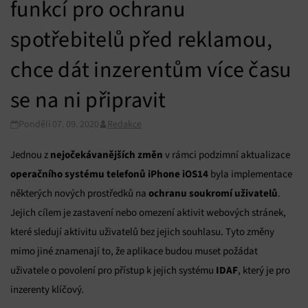
funkcí pro ochranu
spotřebitelů před reklamou,
chce dát inzerentům více času
se na ni připravit
Pondělí 07. 09. 2020
Redakce
nejočekávanějších změn
Jednou z
v rámci podzimní aktualizace
operačního systému telefonů iPhone iOS14
byla implementace
ochranu soukromí uživatelů
některých nových prostředků na
.
Jejich cílem je zastavení nebo omezení aktivit webových stránek,
které sledují aktivitu uživatelů bez jejich souhlasu. Tyto změny
mimo jiné znamenají to, že aplikace budou muset požádat
IDAF
uživatele o povolení pro přístup k jejich systému
, který je pro
inzerenty klíčový.