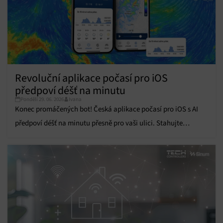
Funkce
Vždy aktivní
Přiřazování a kombinování údajů z jiných zdrojů
údajů, Propojení různých zařízení, Identifikace
zařízení na základě automaticky přenášených
informací.
Revoluční aplikace počasí pro iOS
předpoví déšť na minutu
Zajištění bezpečnosti, předcházení a zjišťování
podvodů a odstraňování chyb, Poskytování a
Pondělí 29. 06. 2026
Ivana
Vždy aktivní
zobrazování reklamy a obsahu, Ukládání a sdělování
Konec promáčených bot! Česká aplikace počasí pro iOS s AI
voleb ochrany osobních údajů.
předpoví déšť na minutu přesně pro vaši ulici. Stahujte
zdarma.