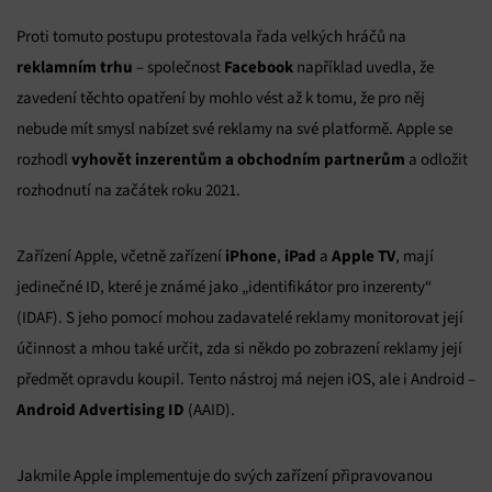
Proti tomuto postupu protestovala řada velkých hráčů na
reklamním trhu
Facebook
– společnost
například uvedla, že
zavedení těchto opatření by mohlo vést až k tomu, že pro něj
nebude mít smysl nabízet své reklamy na své platformě. Apple se
vyhovět inzerentům a obchodním partnerům
rozhodl
a odložit
rozhodnutí na začátek roku 2021.
iPhone
iPad
Apple TV
Zařízení Apple, včetně zařízení
,
a
, mají
jedinečné ID, které je známé jako „identifikátor pro inzerenty“
(IDAF). S jeho pomocí mohou zadavatelé reklamy monitorovat její
účinnost a mhou také určit, zda si někdo po zobrazení reklamy její
předmět opravdu koupil. Tento nástroj má nejen iOS, ale i Android –
Android Advertising ID
(AAID).
Jakmile Apple implementuje do svých zařízení připravovanou