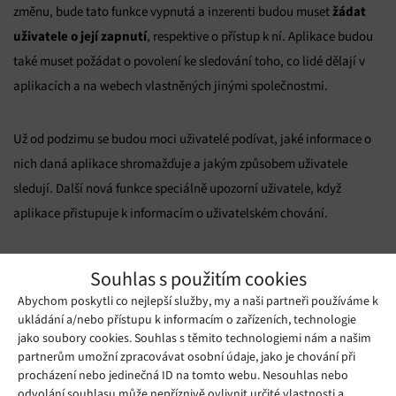
žádat
změnu, bude tato funkce vypnutá a inzerenti budou muset
uživatele o její zapnutí
, respektive o přístup k ní. Aplikace budou
také muset požádat o povolení ke sledování toho, co lidé dělají v
aplikacích a na webech vlastněných jinými společnostmi.
Už od podzimu se budou moci uživatelé podívat, jaké informace o
nich daná aplikace shromažďuje a jakým způsobem uživatele
sledují. Další nová funkce speciálně upozorní uživatele, když
aplikace přistupuje k informacím o uživatelském chování.
Zdroj:
bbc.com
Souhlas s použitím cookies
Abychom poskytli co nejlepší služby, my a naši partneři používáme k
Mohlo by se vám líbit
ukládání a/nebo přístupu k informacím o zařízeních, technologie
jako soubory cookies. Souhlas s těmito technologiemi nám a našim
partnerům umožní zpracovávat osobní údaje, jako je chování při
procházení nebo jedinečná ID na tomto webu. Nesouhlas nebo
odvolání souhlasu může nepříznivě ovlivnit určité vlastnosti a