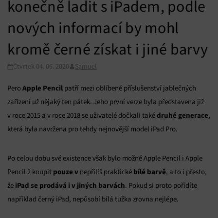
konečně ladit s iPadem, podle
nových informací by mohl
kromě černé získat i jiné barvy
Čtvrtek 04. 06. 2020
Samuel
Apple Pencil
Pero
patří mezi oblíbené příslušenství jablečných
zařízení už nějaký ten pátek. Jeho první verze byla představena již
druhé generace
v roce 2015 a v roce 2018 se uživatelé dočkali také
,
která byla navržena pro tehdy nejnovější model iPad Pro.
Po celou dobu své existence však bylo možné Apple Pencil i Apple
pouze
v
bílé barvě
Pencil 2 koupit
nepříliš praktické
, a to i přesto,
iPad se prodává i v jiných barvách
že
. Pokud si proto pořídíte
například černý iPad, nepůsobí bílá tužka zrovna nejlépe.