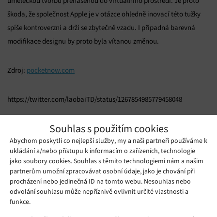
uměleckou tvorbu přenášenou do virtuálního prostředí. Je proto
škoda, že společnost Apple je v otázce ohledně inovací této tužky
spíše kontroverzní a drží se zbytečně vzadu. I případná barevná
modifikace designu by proto byla vítanou změnou.
Zdroj:
pocketnow.com
https://twitter.com/laobaiTD/status/1267854985779458048
Mohlo by se vám líbit
Souhlas s použitím cookies
Abychom poskytli co nejlepší služby, my a naši partneři používáme k
ukládání a/nebo přístupu k informacím o zařízeních, technologie
jako soubory cookies. Souhlas s těmito technologiemi nám a našim
partnerům umožní zpracovávat osobní údaje, jako je chování při
procházení nebo jedinečná ID na tomto webu. Nesouhlas nebo
odvolání souhlasu může nepříznivě ovlivnit určité vlastnosti a
funkce.