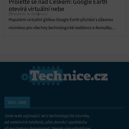
Proleťte se nad Českem: Google Earth
otevírá virtuální nebe
Pondělí 22. 06. 2026
Ivana
Populární virtuální glóbus Google Earth přichází s úžasnou
novinkou pro všechny technologické nadšence a fanoušky
letectví.
KDO JSME
Jsme web zajímající se o technologické novinky
od mobilních telefonů, přes domácí spotřebiče
až po chytrou domácnost. Denně vám přinášíme