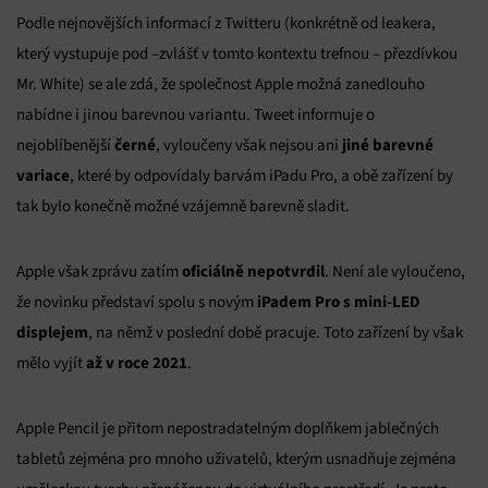
Podle nejnovějších informací z Twitteru (konkrétně od leakera,
který vystupuje pod –zvlášť v tomto kontextu trefnou – přezdívkou
Mr. White) se ale zdá, že společnost Apple možná zanedlouho
nabídne i jinou barevnou variantu. Tweet informuje o
černé
jiné barevné
nejoblíbenější
, vyloučeny však nejsou ani
variace
, které by odpovídaly barvám iPadu Pro, a obě zařízení by
tak bylo konečně možné vzájemně barevně sladit.
oficiálně nepotvrdil
Apple však zprávu zatím
. Není ale vyloučeno,
iPadem Pro s mini-LED
že novinku představí spolu s novým
displejem
, na němž v poslední době pracuje. Toto zařízení by však
až v roce 2021
mělo vyjít
.
Apple Pencil je přitom nepostradatelným doplňkem jablečných
tabletů zejména pro mnoho uživatelů, kterým usnadňuje zejména