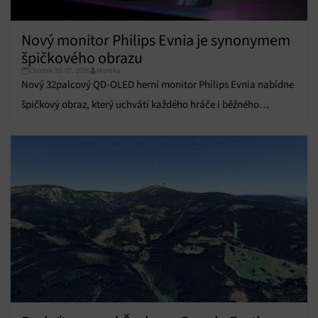
Přiřazování a kombinování údajů z jiných zdrojů
údajů, Propojení různých zařízení, Identifikace
Nový monitor Philips Evnia je synonymem
zařízení na základě automaticky přenášených
špičkového obrazu
informací.
Čtvrtek 30. 07. 2026
Monika
Nový 32palcový QD-OLED herní monitor Philips Evnia nabídne
Zajištění bezpečnosti, předcházení a zjišťování
podvodů a odstraňování chyb, Poskytování a
špičkový obraz, který uchvátí každého hráče i běžného
Vždy aktivní
zobrazování reklamy a obsahu, Ukládání a sdělování
uživatele.
voleb ochrany osobních údajů.