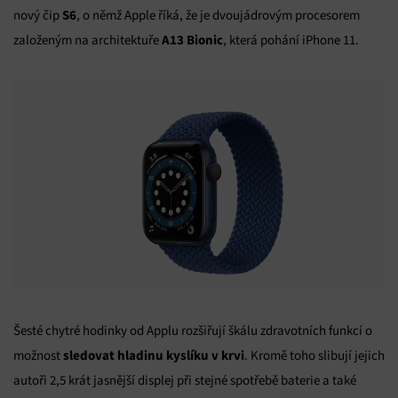
S6
nový čip
, o němž Apple říká, že je dvoujádrovým procesorem
A13 Bionic
založeným na architektuře
, která pohání iPhone 11.
Šesté chytré hodinky od Applu rozšiřují škálu zdravotních funkcí o
sledovat hladinu kyslíku v krvi
možnost
. Kromě toho slibují jejich
autoři 2,5 krát jasnější displej při stejné spotřebě baterie a také