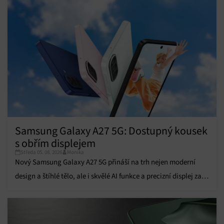
personalizovaného obsahu, Použití omezených údajů k výběru
obsahu.
Funkce
Vždy aktivní
Přiřazování a kombinování údajů z jiných zdrojů
údajů, Propojení různých zařízení, Identifikace
zařízení na základě automaticky přenášených
informací.
Zajištění bezpečnosti, předcházení a zjišťování
podvodů a odstraňování chyb, Poskytování a
Vždy aktivní
zobrazování reklamy a obsahu, Ukládání a sdělování
Samsung Galaxy A27 5G: Dostupný kousek
voleb ochrany osobních údajů.
s obřím displejem
Středa 05. 08. 2026
Monika
Nový Samsung Galaxy A27 5G přináší na trh nejen moderní
design a štíhlé tělo, ale i skvělé AI funkce a precizní displej za
dostupnou cenu.