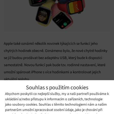
Apple také oznámil několik novinek týkajících se funkcí jeho
chytrých hodinek obecně. Oznámeno bylo, že nové chytré hodinky
se již budou prodávat bez adaptéru USB, který bude k dispozici
samostatně. Novou funkcí pak bude tzv. rodinné nastavení, které
umožní spárovat iPhone s více hodinkami a kontrolovat jejich
aktuální polohu.
Souhlas s použitím cookies
Abychom poskytli co nejlepší služby, my a naši partneři používáme k
iPad Air
Poslední hardwarovou novinkou je nový
. Ten se pyšní 10,9
ukládání a/nebo přístupu k informacím o zařízeních, technologie
Liquid Retina
palcovým
displejem s úhlopříčkou 10,9 palců a
jako soubory cookies. Souhlas s těmito technologiemi nám a našim
5nm A14 Bionic
rozlišením 2360 x 1640. V jeho jádru je čip
, který
partnerům umožní zpracovávat osobní údaje, jako je chování při