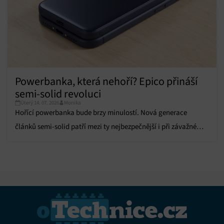
Powerbanka, která nehoří? Epico přináší
semi-solid revoluci
Úterý 14. 07. 2026
Monika
Hořící powerbanka bude brzy minulostí. Nová generace
článků semi-solid patří mezi ty nejbezpečnější i při závažném
poškození.