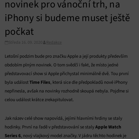
novinek pro vánoční trh, na
iPhony si budeme muset ještě
počkat
Středa 16. 09. 2020
Redakce
Letošní podzim bude pro značku Apple a její produkty především
obdobím plným novinek. O tom svědčí i fakt, že místo jedné
představovací show si Apple přichystal minimálně dvě. Tou první
Time Files
byla událost
, která sice dle předpokladů nové iPhony
nepřinesla, avšak na novinky rozhodně skoupá nebyla. Pojďme si
celou událost krátce zrekapitulovat.
Jak název celé show napovídá, jejími hlavními hrdiny se staly
Apple Watch
hodinky. První na řadě v představování se staly
Series 6
, nový vlajkový model značky. V jádru těchto hodinek je