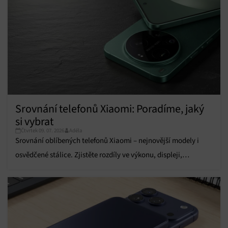
Srovnání telefonů Xiaomi: Poradíme, jaký
si vybrat
Čtvrtek 09. 07. 2026
Adéla
Srovnání oblíbených telefonů Xiaomi – nejnovější modely i
osvědčené stálice. Zjistěte rozdíly ve výkonu, displeji,
fotoaparátech i výdrži baterie.