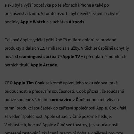
zisku byla vyšší poptávka po telefonech iPhone a také po
příslušenství k nim. V tomto rezortu byl největší zájem o chytré
Apple Watch
Airpods
hodinky
a sluchátka
.
Celkově Apple vydělal přibližně 79 miliard dolarů za prodané
produkty a dalších 12,7 miliard za služby. V těch se úspěšně uchytily
streamingová služba
Apple TV +
nová
79
i předplatné mobilních
Apple Arcade
herních titulů
.
CEO Applu Tim Cook
se kromě uplynulého roku věnoval také
budoucnosti a především současnosti. Cook přiznal, že současné
koronaviru
v Číně
potíže spojené s šířením
mohou mít vliv na
tamní produkci součástek do zařízení společnosti Apple. Cook řekl,
že vedení společnosti Apple situaci v Číně pozorně sleduje.
V oblastech, kde má Apple v Číně své továrny, je v současnosti
omezené cestování, zkrácená pracovní doba a v některé provozy