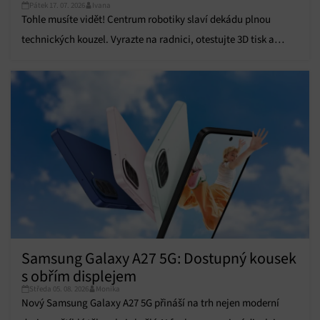
údajů, Propojení různých zařízení, Identifikace
Pátek 17. 07. 2026
Ivana
zařízení na základě automaticky přenášených
Tohle musíte vidět! Centrum robotiky slaví dekádu plnou
informací.
technických kouzel. Vyrazte na radnici, otestujte 3D tisk a
Zajištění bezpečnosti, předcházení a zjišťování
odneste si super odměnu.
podvodů a odstraňování chyb, Poskytování a
Vždy aktivní
zobrazování reklamy a obsahu, Ukládání a sdělování
voleb ochrany osobních údajů.
Samsung Galaxy A27 5G: Dostupný kousek
s obřím displejem
Středa 05. 08. 2026
Monika
Nový Samsung Galaxy A27 5G přináší na trh nejen moderní