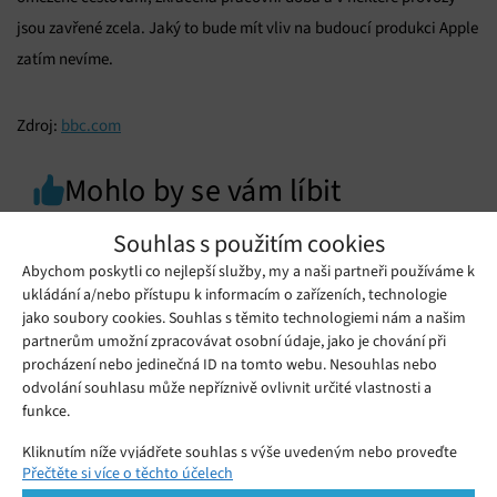
jsou zavřené zcela. Jaký to bude mít vliv na budoucí produkci Apple
zatím nevíme.
Zdroj:
bbc.com
Mohlo by se vám líbit
Souhlas s použitím cookies
Abychom poskytli co nejlepší služby, my a naši partneři používáme k
ukládání a/nebo přístupu k informacím o zařízeních, technologie
jako soubory cookies. Souhlas s těmito technologiemi nám a našim
partnerům umožní zpracovávat osobní údaje, jako je chování při
procházení nebo jedinečná ID na tomto webu. Nesouhlas nebo
odvolání souhlasu může nepříznivě ovlivnit určité vlastnosti a
funkce.
Kliknutím níže vyjádřete souhlas s výše uvedeným nebo proveďte
Přečtěte si více o těchto účelech
podrobnější rozhodnutí. Vaše volby budou použity pouze na tomto