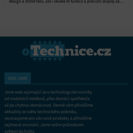
design a štíhlé tělo, ale i skvělé AI funkce a precizní displej za
dostupnou cenu.
KDO JSME
Jsme web zajímající se o technologické novinky
od mobilních telefonů, přes domácí spotřebiče
až po chytrou domácnost. Denně vám přinášíme
aktuality ze světa technického pokroku,
recenzujeme pro vás nové produkty a přinášíme
zajímavá srovnání. Jsme vaším průvodcem
světem techniky.