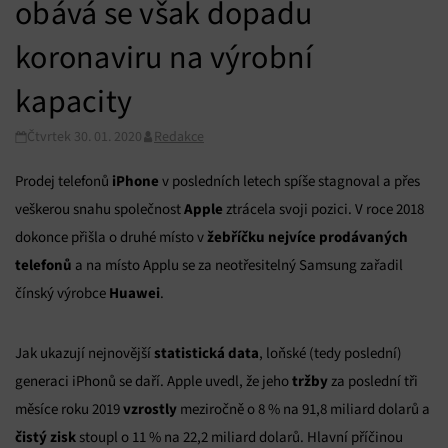
obává se však dopadu
koronaviru na výrobní
kapacity
Čtvrtek 30. 01. 2020
Redakce
iPhone
Prodej telefonů
v posledních letech spíše stagnoval a přes
Apple
veškerou snahu společnost
ztrácela svoji pozici. V roce 2018
žebříčku nejvíce prodávaných
dokonce přišla o druhé místo v
telefonů
a na místo Applu se za neotřesitelný Samsung zařadil
Huawei
čínský výrobce
.
statistická data
Jak ukazují nejnovější
, loňské (tedy poslední)
tržby
generaci iPhonů se daří. Apple uvedl, že jeho
za poslední tři
vzrostly
měsíce roku 2019
meziročně o 8 % na 91,8 miliard dolarů a
čistý zisk
stoupl o 11 % na 22,2 miliard dolarů. Hlavní příčinou