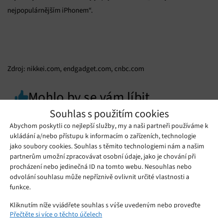
nejpopulárnějším iPhonem“.
Zdroj: nikkei.com, endgadget.com, cnbc.com
Mohlo by se vám líbit
Souhlas s použitím cookies
Abychom poskytli co nejlepší služby, my a naši partneři používáme k
ukládání a/nebo přístupu k informacím o zařízeních, technologie
jako soubory cookies. Souhlas s těmito technologiemi nám a našim
partnerům umožní zpracovávat osobní údaje, jako je chování při
procházení nebo jedinečná ID na tomto webu. Nesouhlas nebo
odvolání souhlasu může nepříznivě ovlivnit určité vlastnosti a
funkce.
Kliknutím níže vyjádřete souhlas s výše uvedeným nebo proveďte
Přečtěte si více o těchto účelech
podrobnější rozhodnutí. Vaše volby budou použity pouze na tomto