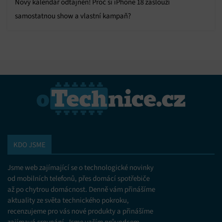
Nový kalendář odtajněn! Proč si iPhone 18 zaslouží
samostatnou show a vlastní kampaň?
KDO JSME
Jsme web zajímající se o technologické novinky
od mobilních telefonů, přes domácí spotřebiče
až po chytrou domácnost. Denně vám přinášíme
aktuality ze světa technického pokroku,
recenzujeme pro vás nové produkty a přinášíme
zajímavá srovnání. Jsme vaším průvodcem