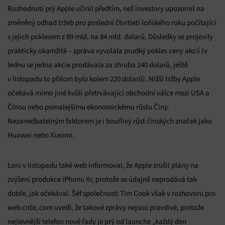
Rozhodnutí prý Apple učinil předtím, než investory upozornil na
změněný odhad tržeb pro poslední čtvrtletí loňského roku počítající
s jejich poklesem z 89 mld. na 84 mld. dolarů. Důsledky se projevily
prakticky okamžitě – zpráva vyvolala prudký pokles ceny akcií (v
lednu se jedna akcie prodávala za zhruba 140 dolarů, ještě
v listopadu to přitom bylo kolem 220 dolarů). Nižší tržby Apple
očekává mimo jiné kvůli přetrvávající obchodní válce mezi USA a
Čínou nebo pomalejšímu ekonomickému růstu Číny.
Nezanedbatelným faktorem je i bouřlivý růst čínských značek jako
Huawei nebo Xiaomi.
Loni v listopadu také web informoval, že Apple zrušil plány na
zvýšení produkce iPhonu Xr, protože se údajně neprodává tak
dobře, jak očekával. Šéf společnosti Tim Cook však v rozhovoru pro
web cnbc.com uvedl, že takové zprávy nejsou pravdivé, protože
nejlevnější telefon nové řady je prý od launche „každý den