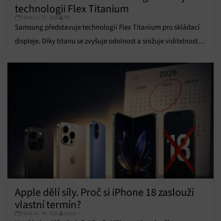
technologii Flex Titanium
údajů, Propojení různých zařízení, Identifikace
zařízení na základě automaticky přenášených
Pátek 17. 07. 2026
PR
informací.
Samsung představuje technologii Flex Titanium pro skládací
displeje. Díky titanu se zvyšuje odolnost a snižuje viditelnost
Zajištění bezpečnosti, předcházení a zjišťování
ohybu.
podvodů a odstraňování chyb, Poskytování a
Vždy aktivní
zobrazování reklamy a obsahu, Ukládání a sdělování
voleb ochrany osobních údajů.
Apple dělí síly. Proč si iPhone 18 zaslouží
vlastní termín?
Pátek 07. 08. 2026
Ivana