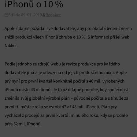
iPhonů o 10 %
Středa 09. 01. 2019
Redakce
Apple údajně požádal své dodavatele, aby pro období leden–březen
snížil produkci všech iPhonů zhruba o 10 %. S informací přišel web
Nikkei.
Podle jednoho ze zdrojů webu je revize produkce pro každého
dodavatele jiná a je odvozena od jejich produkčního mixu. Apple
prý nyní pro první kvartál konkrétně počítá s 40 mil. vyrobených
iPhonů místo 43 milionů. Je to již údajně podruhé, kdy společnost
změnila svůj globální výrobní plán – původně počítala s tím, že za
první tři měsíce roku se vyrobí 47 až 48 mil. iPhonů. Plán prý
vycházel z prodejů za první kvartál minulého roku, kdy se prodalo
přes 52 mil. iPhonů.