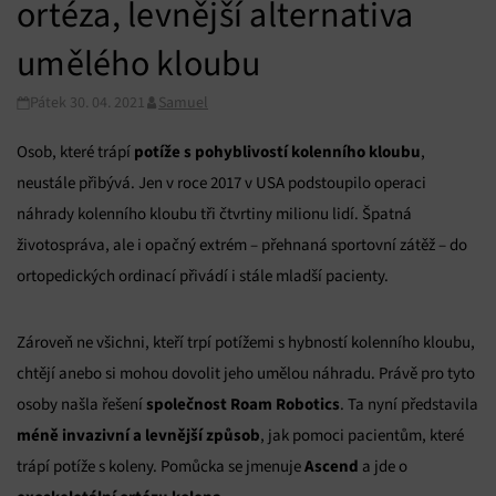
ortéza, levnější alternativa
umělého kloubu
Pátek 30. 04. 2021
Samuel
potíže s pohyblivostí kolenního kloubu
Osob, které trápí
,
neustále přibývá. Jen v roce 2017 v USA podstoupilo operaci
náhrady kolenního kloubu tři čtvrtiny milionu lidí. Špatná
životospráva, ale i opačný extrém – přehnaná sportovní zátěž – do
ortopedických ordinací přivádí i stále mladší pacienty.
Zároveň ne všichni, kteří trpí potížemi s hybností kolenního kloubu,
chtějí anebo si mohou dovolit jeho umělou náhradu. Právě pro tyto
společnost
Roam Robotics
osoby našla řešení
. Ta nyní představila
méně invazivní a levnější způsob
, jak pomoci pacientům, které
Ascend
trápí potíže s koleny. Pomůcka se jmenuje
a jde o