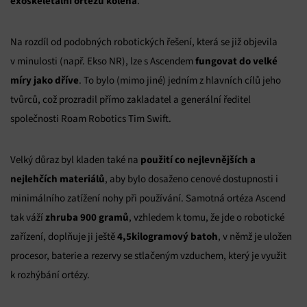
exoskeletální ortézu kolena
.
Na rozdíl od podobných robotických řešení, která se již objevila
fungovat do velké
v minulosti (např. Ekso NR), lze s Ascendem
míry jako dříve
. To bylo (mimo jiné) jedním z hlavních cílů jeho
tvůrců, což prozradil přímo zakladatel a generální ředitel
společnosti Roam Robotics Tim Swift.
použití co nejlevnějších a
Velký důraz byl kladen také na
nejlehčích materiálů
, aby bylo dosaženo cenové dostupnosti i
minimálního zatížení nohy při používání. Samotná ortéza Ascend
zhruba 900 gramů
tak váží
, vzhledem k tomu, že jde o robotické
4,5kilogramový batoh
zařízení, doplňuje ji ještě
, v němž je uložen
procesor, baterie a rezervy se stlačeným vzduchem, který je využit
k rozhýbání ortézy.