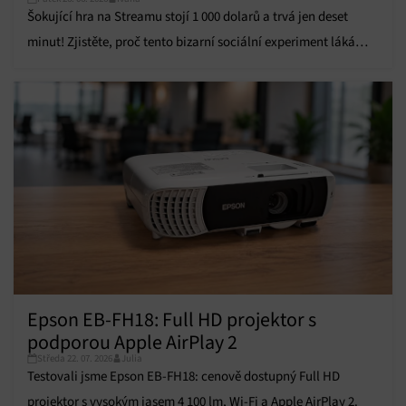
omezených údajů k výběru reklam, Vytváření profilů pro
Šokující hra na Streamu stojí 1 000 dolarů a trvá jen deset
personalizovanou reklamu, Používání profilů k výběru
personalizované reklamy, Vytváření profilů pro
minut! Zjistěte, proč tento bizarní sociální experiment láká
personalizovaný obsah, Používání profilů pro výběr
bohaté hráče.
personalizovaného obsahu, Použití omezených údajů k výběru
obsahu.
Funkce
Vždy aktivní
Přiřazování a kombinování údajů z jiných zdrojů
údajů, Propojení různých zařízení, Identifikace
zařízení na základě automaticky přenášených
informací.
Zajištění bezpečnosti, předcházení a zjišťování
podvodů a odstraňování chyb, Poskytování a
Vždy aktivní
zobrazování reklamy a obsahu, Ukládání a sdělování
voleb ochrany osobních údajů.
Epson EB-FH18: Full HD projektor s
podporou Apple AirPlay 2
Středa 22. 07. 2026
Julia
Testovali jsme Epson EB-FH18: cenově dostupný Full HD
projektor s vysokým jasem 4 100 lm, Wi-Fi a Apple AirPlay 2.