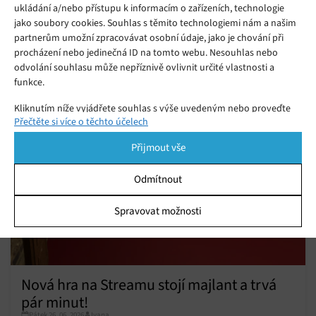
ukládání a/nebo přístupu k informacím o zařízeních, technologie
jako soubory cookies. Souhlas s těmito technologiemi nám a našim
Zdroj:
engadget.com
partnerům umožní zpracovávat osobní údaje, jako je chování při
procházení nebo jedinečná ID na tomto webu. Nesouhlas nebo
odvolání souhlasu může nepříznivě ovlivnit určité vlastnosti a
Mohlo by se vám líbit
funkce.
Kliknutím níže vyjádřete souhlas s výše uvedeným nebo proveďte
Přečtěte si více o těchto účelech
podrobnější rozhodnutí. Vaše volby budou použity pouze na tomto
webu. Nastavení můžete kdykoli změnit, včetně odvolání souhlasu,
Přijmout vše
pomocí přepínačů v Zásadách cookies nebo kliknutím na tlačítko
Spravovat souhlas ve spodní části obrazovky.
Odmítnout
Statistiky
Spravovat možnosti
Ukládání a/nebo přístup k informacím v zařízení, Porozumění
publiku prostřednictvím statistik nebo kombinací údajů z
různých zdrojů.
Nová hra na Streamu stojí majlant a trvá
Marketing
pár minut!
Ukládání a/nebo přístup k informacím v zařízení, Použití
Pátek 26. 06. 2026
Ivana