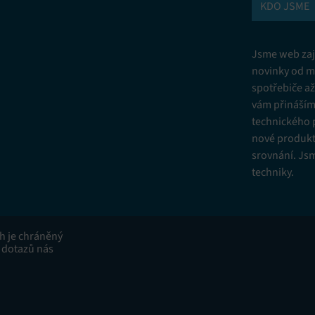
KDO JSME
Jsme web zají
novinky od m
spotřebiče a
vám přinášíme
technického 
nové produkt
srovnání. Js
techniky.
ah je chráněný
 dotazů nás