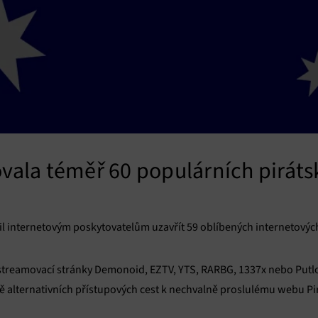
ovala téměř 60 populárních pirát
il internetovým poskytovatelům uzavřít 59 oblíbených internetových 
a streamovací stránky Demonoid, EZTV, YTS, RARBG, 1337x nebo Put
 alternativních přístupových cest k nechvalně proslulému webu Pir