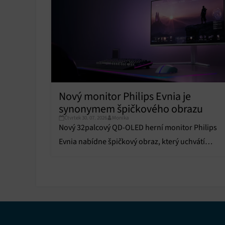
Ukládán
reklam,
persona
profilů
obsahu
Funkce
Přiřazo
zařízen
Nový monitor Philips Evnia je
synonymem špičkového obrazu
Zajiště
Čtvrtek 30. 07. 2026
Monika
Poskyto
Nový 32palcový QD-OLED herní monitor Philips
ochrany
Evnia nabídne špičkový obraz, který uchvátí
každého hráče i běžného uživatele.