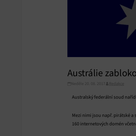
Austrálie zablok
Neděle 20. 08. 2017
Redakce
Australský federální soud naříd
Mezi nimi jsou např. pirátské 
160 internetových domén včetně