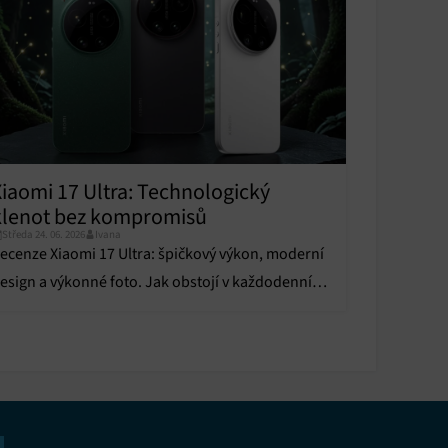
u
u
y aktivní
Xiaomi 17 Ultra: Technologický
klenot bez kompromisů
Středa 24. 06. 2026
Ivana
y aktivní
ecenze Xiaomi 17 Ultra: špičkový výkon, moderní
esign a výkonné foto. Jak obstojí v každodenním
oužívání?