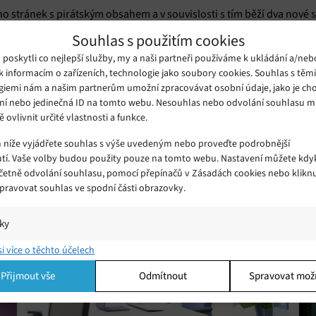
o stránek s pirátským obsahem a v souvislosti s tím běží dva nové
etových domén.
Souhlas s použitím cookies
oskytli co nejlepší služby, my a naši partneři používáme k ukládání a/neb
k informacím o zařízeních, technologie jako soubory cookies. Souhlas s těm
alo filmové studio Village Roadshow a australská televizní společno
giemi nám a našim partnerům umožní zpracovávat osobní údaje, jako je cho
ní nebo jedinečná ID na tomto webu. Nesouhlas nebo odvolání souhlasu 
ě ovlivnit určité vlastnosti a funkce.
rátský obsah, mohou být uloženy vysoké pokuty, a to až do výše 117 
stáni i vězením.
m níže vyjádřete souhlas s výše uvedeným nebo proveďte podrobnější
tí. Vaše volby budou použity pouze na tomto webu. Nastavení můžete kdyk
včetně odvolání souhlasu, pomocí přepínačů v Zásadách cookies nebo klikn
Spravovat souhlas ve spodní části obrazovky.
iky
í a/nebo přístup k informacím v zařízení, Porozumění publiku prostřednict
si více o těchto účelech
ik nebo kombinací údajů z různých zdrojů.
Přijmout vše
Odmítnout
Spravovat mož
ing