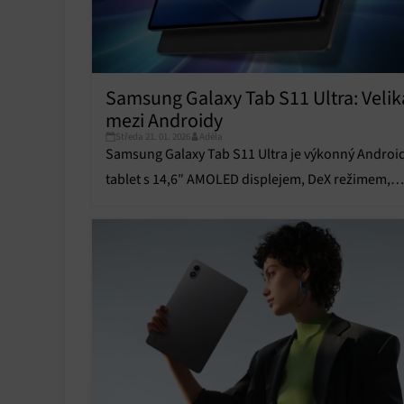
Samsung Galaxy Tab S11 Ultra: Veli
mezi Androidy
Středa 21. 01. 2026
Adéla
Samsung Galaxy Tab S11 Ultra je výkonný Androi
tablet s 14,6″ AMOLED displejem, DeX režimem,
odolnosti IP68 a baterií pro celodenní práci.