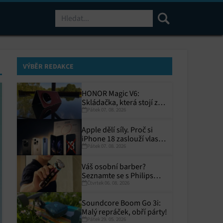
Hledat
VÝBĚR REDAKCE
HONOR Magic V6:
Skládačka, která stojí za
Pátek 07. 08. 2026
to
Apple dělí síly. Proč si
iPhone 18 zaslouží vlastní
Pátek 07. 08. 2026
termín?
Váš osobní barber?
Seznamte se s Philips
Čtvrtek 06. 08. 2026
i9000 Prestige Ultra
Soundcore Boom Go 3i:
Malý repráček, obří párty!
Pátek 29. 05. 2026