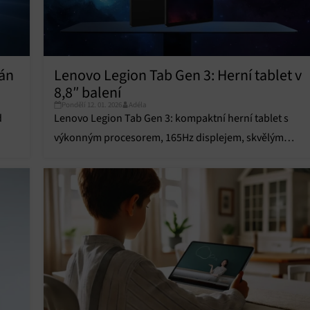
kán
Lenovo Legion Tab Gen 3: Herní tablet v
8,8″ balení
Pondělí 12. 01. 2026
Adéla
d
Lenovo Legion Tab Gen 3: kompaktní herní tablet s
výkonným procesorem, 165Hz displejem, skvělým
chlazením a rychlým 68W nabíjením.