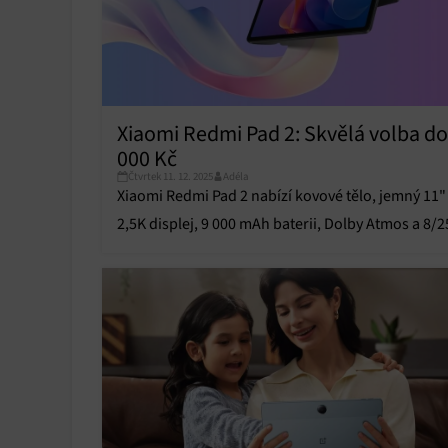
Xiaomi Redmi Pad 2: Skvělá volba do
000 Kč
Čtvrtek 11. 12. 2025
Adéla
Xiaomi Redmi Pad 2 nabízí kovové tělo, jemný 11"
2,5K displej, 9 000 mAh baterii, Dolby Atmos a 8/2
GB za skvělou cenu do 5 000 Kč.