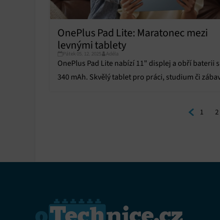
OnePlus Pad Lite: Maratonec mezi
levnými tablety
Pátek 05. 12. 2025
Adéla
OnePlus Pad Lite nabízí 11" displej a obří baterii s
340 mAh. Skvělý tablet pro práci, studium či zába
za rozumnou cenu.
1
2