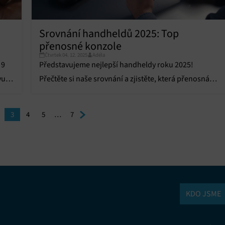
Srovnání handheldů 2025: Top
přenosné konzole
Čtvrtek 04. 12. 2025
Adéla
 9
Představujeme nejlepší handheldy roku 2025!
vu
Přečtěte si naše srovnání a zjistěte, která přenosná
herní konzole stojí za to.
3
4
5
…
7
KDO JSME