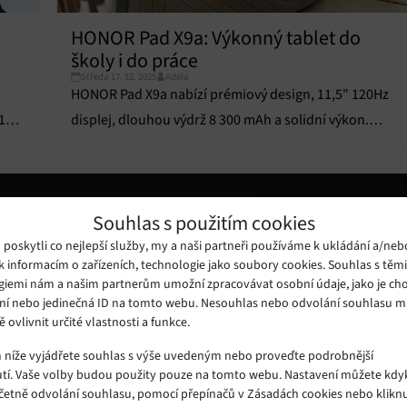
HONOR Pad X9a: Výkonný tablet do
školy i do práce
Středa 17. 12. 2025
Adéla
HONOR Pad X9a nabízí prémiový design, 11,5" 120Hz
12
displej, dlouhou výdrž 8 300 mAh a solidní výkon.
Skvělý tablet do 5 000 Kč bez velkých kompromisů.
Souhlas s použitím cookies
oskytli co nejlepší služby, my a naši partneři používáme k ukládání a/neb
k informacím o zařízeních, technologie jako soubory cookies. Souhlas s těm
giemi nám a našim partnerům umožní zpracovávat osobní údaje, jako je cho
ní nebo jedinečná ID na tomto webu. Nesouhlas nebo odvolání souhlasu 
ě ovlivnit určité vlastnosti a funkce.
m níže vyjádřete souhlas s výše uvedeným nebo proveďte podrobnější
tí. Vaše volby budou použity pouze na tomto webu. Nastavení můžete kdyk
včetně odvolání souhlasu, pomocí přepínačů v Zásadách cookies nebo klikn