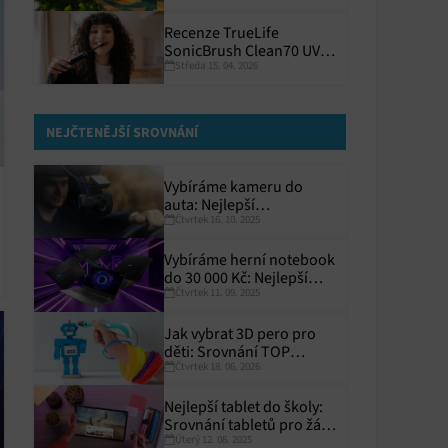
Recenze TrueLife
SonicBrush Clean70 UV:
Středa 15. 04. 2026
Precizní a hygienický
NEJČTENĚJŠÍ SROVNÁNÍ
Vybíráme kameru do
auta: Nejlepší
Čtvrtek 16. 10. 2025
autokamery roku 2025
Vybíráme herní notebook
do 30 000 Kč: Nejlepší
Čtvrtek 11. 09. 2025
modely pro rok 2025
Jak vybrat 3D pero pro
děti: Srovnání TOP
Čtvrtek 18. 06. 2026
modelů
Nejlepší tablet do školy:
Srovnání tabletů pro žáky
Úterý 12. 08. 2025
a studenty