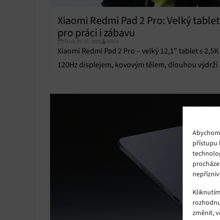
Xiaomi Redmi Pad 2 Pro: Velký tablet
pro práci i zábavu
Pátek 09. 01. 2026
Adéla
Xiaomi Redmi Pad 2 Pro – velký 12,1" tablet s 2,5K
120Hz displejem, kovovým tělem, dlouhou výdrží 
000 mAh a skvělým zvukem Dolby Atmos.
Abychom p
přístupu 
technolo
procháze
nepřízniv
Kliknutí
rozhodnu
změnit, 