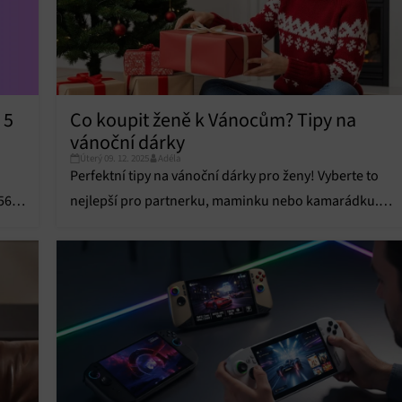
 5
Co koupit ženě k Vánocům? Tipy na
vánoční dárky
Úterý 09. 12. 2025
Adéla
Perfektní tipy na vánoční dárky pro ženy! Vyberte to
56
nejlepší pro partnerku, maminku nebo kamarádku.
Inspirujte se a udělejte radost.