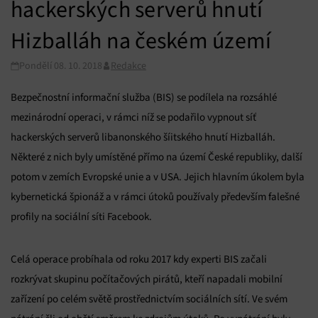
hackerských serverů hnutí
Hizballáh na českém území
Pondělí 08. 10. 2018
Redakce
Bezpečnostní informační služba (BIS) se podílela na rozsáhlé
mezinárodní operaci, v rámci níž se podařilo vypnout síť
hackerských serverů libanonského šíitského hnutí Hizballáh.
Některé z nich byly umístěné přímo na území České republiky, další
potom v zemích Evropské unie a v USA. Jejich hlavním úkolem byla
kybernetická špionáž a v rámci útoků používaly především falešné
profily na sociální síti Facebook.
Celá operace probíhala od roku 2017 kdy experti BIS začali
rozkrývat skupinu počítačových pirátů, kteří napadali mobilní
zařízení po celém světě prostřednictvím sociálních sítí. Ve svém