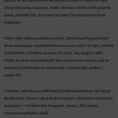
pátrání šli od obětí směrem ke zdrojům útoků. Po vypátrání byly
zdroje odstaveny z provozu. Podle informací, které se BIS podařilo
získat, je téměř jisté, že servery na území ČR provozovalo hnutí
Hizballáh.
Útoky měly většinou podobný scénář „Falešné profily půvabných
dívek navazovaly mnohoslibné konverzace s muži z Evropy, ale také
ze Středního a Blízkého východu. Ve chvíli, kdy se jejich oběti
chytily do pasti stále lechtivější konverzace, byly vyzvány, aby se
dopisování přemístilo na soukromější a bezpečnější aplikaci,“
uvedla BIS.
V aplikaci, skrz kterou chtěl falešný profil komunikovat, byl ukrytý
škodlivý kód. Pomocí něj se dostali hackeři k důvěrným informacím
ze zařízení. V ohrožení byly fotografie, hovory, SMS zprávy,
informace o pohybu a další.