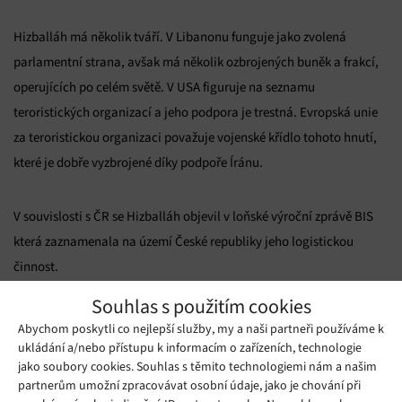
Hizballáh má několik tváří. V Libanonu funguje jako zvolená
parlamentní strana, avšak má několik ozbrojených buněk a frakcí,
operujících po celém světě. V USA figuruje na seznamu
teroristických organizací a jeho podpora je trestná. Evropská unie
za teroristickou organizaci považuje vojenské křídlo tohoto hnutí,
které je dobře vyzbrojené díky podpoře Íránu.
V souvislosti s ČR se Hizballáh objevil v loňské výroční zprávě BIS
která zaznamenala na území České republiky jeho logistickou
činnost.
Souhlas s použitím cookies
Zdroj:
ceskenoviny.cz
Abychom poskytli co nejlepší služby, my a naši partneři používáme k
ukládání a/nebo přístupu k informacím o zařízeních, technologie
Mohlo by se vám líbit
jako soubory cookies. Souhlas s těmito technologiemi nám a našim
partnerům umožní zpracovávat osobní údaje, jako je chování při