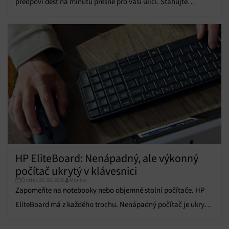
předpoví déšť na minutu přesně pro vaši ulici. Stahujte
informací.
zdarma.
Zajištění bezpečnosti, předcházení a zjišťování
podvodů a odstraňování chyb, Poskytování a
Vždy aktivní
zobrazování reklamy a obsahu, Ukládání a sdělování
voleb ochrany osobních údajů.
HP EliteBoard: Nenápadný, ale výkonný
počítač ukrytý v klávesnici
Čtvrtek 25. 06. 2026
Monika
Zapomeňte na notebooky nebo objemné stolní počítače. HP
EliteBoard má z každého trochu. Nenápadný počítač je ukrytý
přímo v klávesnici.