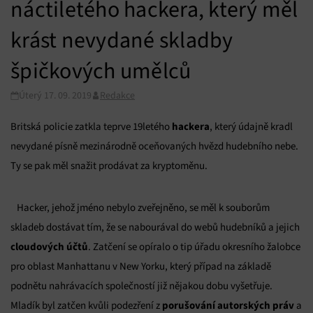
náctiletého hackera, který měl
krást nevydané skladby
špičkových umělců
Úterý 17. 09. 2019
Redakce
hackera
Britská policie zatkla teprve 19letého
, který údajně kradl
nevydané písně mezinárodně oceňovaných hvězd hudebního nebe.
Ty se pak měl snažit prodávat za kryptoměnu.
Hacker, jehož jméno nebylo zveřejněno, se měl k souborům
skladeb dostávat tím, že se nabourával do webů hudebníků a jejich
cloudových účtů
. Zatčení se opíralo o tip úřadu okresního žalobce
pro oblast Manhattanu v New Yorku, který případ na základě
podnětu nahrávacích společností již nějakou dobu vyšetřuje.
porušování autorských práv
Mladík byl zatčen kvůli podezření z
a