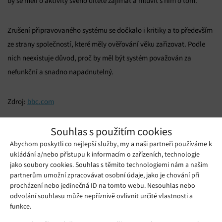
by se měli o aktivity svého dítěte zajímat a mluvit s ním o tom.
Zrušení připravovaného systému se dočkalo i kritiky a to především
ze strany společností, které měly ověřování věku zařizovat. Podle
nich neexistuje důvod, proč by měl být systém považován za
nefunkční a snadno napadnutelný.
Zdroj:
bbc.com
Mohlo by se vám líbit
Souhlas s použitím cookies
Abychom poskytli co nejlepší služby, my a naši partneři používáme k
ukládání a/nebo přístupu k informacím o zařízeních, technologie
jako soubory cookies. Souhlas s těmito technologiemi nám a našim
partnerům umožní zpracovávat osobní údaje, jako je chování při
procházení nebo jedinečná ID na tomto webu. Nesouhlas nebo
odvolání souhlasu může nepříznivě ovlivnit určité vlastnosti a
funkce.