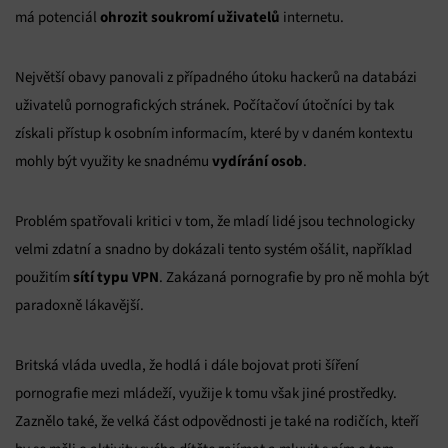
ohrozit soukromí uživatelů
má potenciál
internetu.
Největší obavy panovali z případného útoku hackerů na databázi
uživatelů pornografických stránek. Počítačoví útočníci by tak
získali přístup k osobním informacím, které by v daném kontextu
vydírání osob
mohly být využity ke snadnému
.
Problém spatřovali kritici v tom, že mladí lidé jsou technologicky
velmi zdatní a snadno by dokázali tento systém ošálit, například
sítí typu VPN
použitím
. Zakázaná pornografie by pro ně mohla být
paradoxně lákavější.
Britská vláda uvedla, že hodlá i dále bojovat proti šíření
pornografie mezi mládeží, využije k tomu však jiné prostředky.
Zaznělo také, že velká část odpovědnosti je také na rodičích, kteří