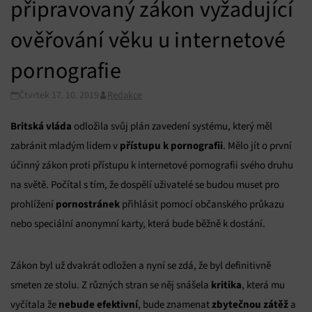
připravovaný zákon vyžadující
ověřování věku u internetové
pornografie
Čtvrtek 17. 10. 2019
Redakce
Britská vláda
odložila svůj plán zavedení systému, který měl
přístupu k pornografii
zabránit mladým lidem v
. Mělo jít o první
účinný zákon proti přístupu k internetové pornografii svého druhu
na světě. Počítal s tím, že dospělí uživatelé se budou muset pro
pornostránek
prohlížení
přihlásit pomocí občanského průkazu
nebo speciální anonymní karty, která bude běžně k dostání.
Zákon byl už dvakrát odložen a nyní se zdá, že byl definitivně
kritika
smeten ze stolu. Z různých stran se něj snášela
, která mu
nebude efektivní
zbytečnou zátěž
vyčítala že
, bude znamenat
a