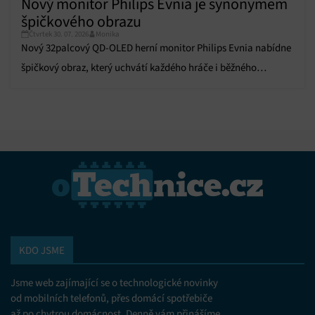
Nový monitor Philips Evnia je synonymem
špičkového obrazu
Čtvrtek 30. 07. 2026
Monika
Nový 32palcový QD-OLED herní monitor Philips Evnia nabídne
špičkový obraz, který uchvátí každého hráče i běžného
uživatele.
KDO JSME
Jsme web zajímající se o technologické novinky
od mobilních telefonů, přes domácí spotřebiče
až po chytrou domácnost. Denně vám přinášíme