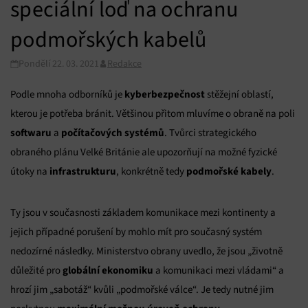
speciální loď na ochranu
podmořských kabelů
Pondělí 22. 03. 2021
Redakce
kyberbezpečnost
Podle mnoha odborníků je
stěžejní oblastí,
kterou je potřeba bránit. Většinou přitom mluvíme o obraně na poli
softwaru
počítačových systémů
a
. Tvůrci strategického
obraného plánu Velké Británie ale upozorňují na možné fyzické
infrastrukturu
podmořské kabely
útoky na
, konkrétně tedy
.
Ty jsou v současnosti základem komunikace mezi kontinenty a
jejich případné porušení by mohlo mít pro současný systém
nedozírné následky. Ministerstvo obrany uvedlo, že jsou „životně
globální ekonomiku
důležité pro
a komunikaci mezi vládami“ a
hrozí jim „sabotáž“ kvůli „podmořské válce“. Je tedy nutné jim