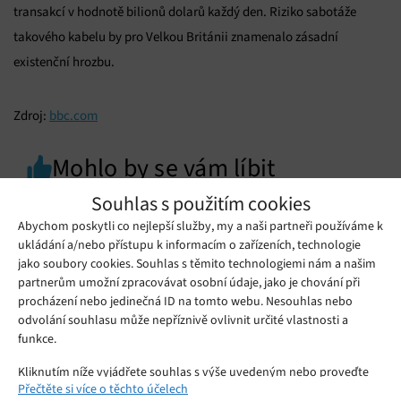
transakcí v hodnotě bilionů dolarů každý den. Riziko sabotáže
takového kabelu by pro Velkou Británii znamenalo zásadní
existenční hrozbu.
Zdroj:
bbc.com
Mohlo by se vám líbit
Souhlas s použitím cookies
Abychom poskytli co nejlepší služby, my a naši partneři používáme k
ukládání a/nebo přístupu k informacím o zařízeních, technologie
jako soubory cookies. Souhlas s těmito technologiemi nám a našim
partnerům umožní zpracovávat osobní údaje, jako je chování při
procházení nebo jedinečná ID na tomto webu. Nesouhlas nebo
odvolání souhlasu může nepříznivě ovlivnit určité vlastnosti a
funkce.
Kliknutím níže vyjádřete souhlas s výše uvedeným nebo proveďte
Přečtěte si více o těchto účelech
podrobnější rozhodnutí. Vaše volby budou použity pouze na tomto