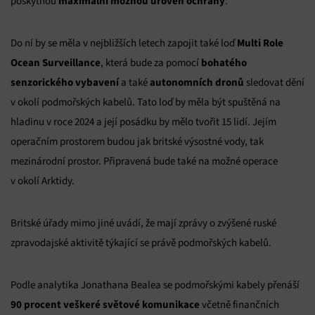
maximální možnou úroveň ochrany
poskytnou
.
Multi Role
Do ní by se měla v nejbližších letech zapojit také loď
Ocean Surveillance
bohatého
, která bude za pomocí
senzorického vybavení
autonomních dronů
a také
sledovat dění
v okolí podmořských kabelů. Tato loď by měla být spuštěná na
hladinu v roce 2024 a její posádku by mělo tvořit 15 lidí. Jejím
operačním prostorem budou jak britské výsostné vody, tak
mezinárodní prostor. Připravená bude také na možné operace
v okolí Arktidy.
Britské úřady mimo jiné uvádí, že mají zprávy o zvýšené ruské
zpravodajské aktivitě týkající se právě podmořských kabelů.
Podle analytika Jonathana Bealea se podmořskými kabely přenáší
90 procent veškeré světové komunikace
včetně finančních