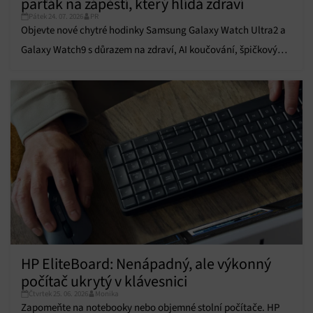
parťák na zápěstí, který hlídá zdraví
údajů, Propojení různých zařízení, Identifikace
Pátek 24. 07. 2026
PR
zařízení na základě automaticky přenášených
Objevte nové chytré hodinky Samsung Galaxy Watch Ultra2 a
informací.
Galaxy Watch9 s důrazem na zdraví, AI koučování, špičkový
Zajištění bezpečnosti, předcházení a zjišťování
výkon a dlouhou výdrž baterie.
podvodů a odstraňování chyb, Poskytování a
Vždy aktivní
zobrazování reklamy a obsahu, Ukládání a sdělování
voleb ochrany osobních údajů.
HP EliteBoard: Nenápadný, ale výkonný
počítač ukrytý v klávesnici
Čtvrtek 25. 06. 2026
Monika
Zapomeňte na notebooky nebo objemné stolní počítače. HP