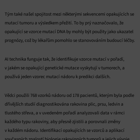
Tým také našel spojitost mezi některými sekvencemi opakujících se
mutací tumoru a výsledkem přežití. To by prý naznačovalo, že
opakující se vzorce mutací DNA by mohly být použity jako ukazatel
prognózy, což by lékařům pomohlo se stanovováním budoucí léčby.
AI technika funguje tak, že identifikuje vzorce mutací v pořadí,
v jakém se opakující genetické mutace vyskytují v tumorech, a
používá jeden vzorec mutací nádoru k predikci dalších.
Vědci použili 768 vzorků nádoru od 178 pacientů, kterým byla podle
dřívějších studií diagnostikována rakovina plic, prsu, ledvin a
tlustého střeva, a v uvedeném pořadí analyzovali data v rámci
každého typu rakoviny, aby přesně zjistili a porovnali změny
v každém nádoru. Identifikací opakujících se vzorců a aplikací
současných znalostí biologie rakovinných tumorů a jejich vývoje