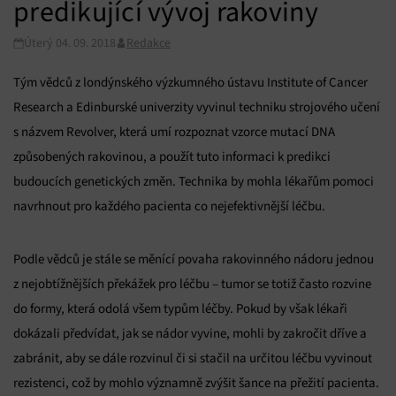
predikující vývoj rakoviny
Úterý 04. 09. 2018
Redakce
Tým vědců z londýnského výzkumného ústavu Institute of Cancer
Research a Edinburské univerzity vyvinul techniku strojového učení
s názvem Revolver, která umí rozpoznat vzorce mutací DNA
způsobených rakovinou, a použít tuto informaci k predikci
budoucích genetických změn. Technika by mohla lékařům pomoci
navrhnout pro každého pacienta co nejefektivnější léčbu.
Podle vědců je stále se měnící povaha rakovinného nádoru jednou
z nejobtížnějších překážek pro léčbu – tumor se totiž často rozvine
do formy, která odolá všem typům léčby. Pokud by však lékaři
dokázali předvídat, jak se nádor vyvine, mohli by zakročit dříve a
zabránit, aby se dále rozvinul či si stačil na určitou léčbu vyvinout
rezistenci, což by mohlo významně zvýšit šance na přežití pacienta.