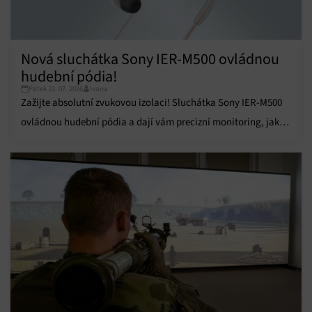
Funkce
Vždy aktivní
Přiřazování a kombinování údajů z jiných zdrojů
údajů, Propojení různých zařízení, Identifikace
zařízení na základě automaticky přenášených
Nová sluchátka Sony IER-M500 ovládnou
informací.
hudební pódia!
Pátek 31. 07. 2026
Ivana
Zajištění bezpečnosti, předcházení a zjišťování
Zažijte absolutní zvukovou izolaci! Sluchátka Sony IER-M500
podvodů a odstraňování chyb, Poskytování a
Vždy aktivní
ovládnou hudební pódia a dají vám precizní monitoring, jaký
zobrazování reklamy a obsahu, Ukládání a sdělování
voleb ochrany osobních údajů.
jste ještě neslyšeli.