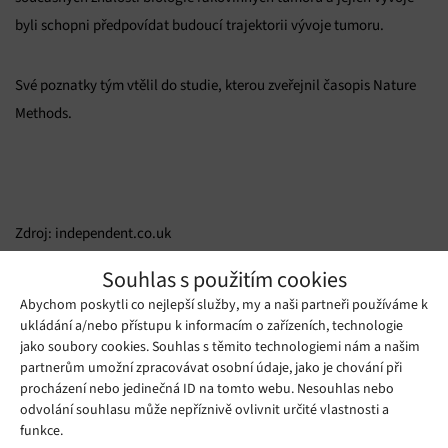
byli schopni předpovídat budoucí trajektorii vývoje tumoru.
Své poznatky tým vtělil do studie, kterou zveřejnil časopis Nature
Methods.
Zdroj: independent.co.uk
Souhlas s použitím cookies
Mohlo by se vám líbit
Abychom poskytli co nejlepší služby, my a naši partneři používáme k
ukládání a/nebo přístupu k informacím o zařízeních, technologie
jako soubory cookies. Souhlas s těmito technologiemi nám a našim
partnerům umožní zpracovávat osobní údaje, jako je chování při
procházení nebo jedinečná ID na tomto webu. Nesouhlas nebo
odvolání souhlasu může nepříznivě ovlivnit určité vlastnosti a
funkce.