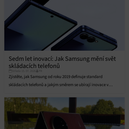
personalizovaného obsahu, Použití omezených údajů k výběru
obsahu.
Funkce
Vždy aktivní
Přiřazování a kombinování údajů z jiných zdrojů
údajů, Propojení různých zařízení, Identifikace
zařízení na základě automaticky přenášených
informací.
Sedm let inovací: Jak Samsung mění svět
Zajištění bezpečnosti, předcházení a zjišťování
podvodů a odstraňování chyb, Poskytování a
skládacích telefonů
Vždy aktivní
zobrazování reklamy a obsahu, Ukládání a sdělování
Středa 15. 07. 2026
PR
voleb ochrany osobních údajů.
Zjistěte, jak Samsung od roku 2019 definuje standard
skládacích telefonů a jakým směrem se ubírají inovace v
řadách Galaxy Z Fold a Z Flip.