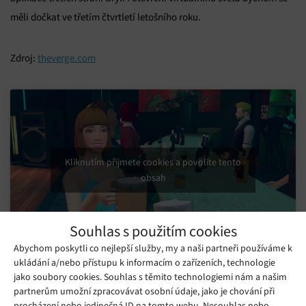
měli dočkat ve třetím čtvrtletí letošního roku.
Zdroj:
theverge.com
Kliknutím přijmete cookies a povolíte tento
obsah
Souhlas s použitím cookies
Abychom poskytli co nejlepší služby, my a naši partneři používáme k
ukládání a/nebo přístupu k informacím o zařízeních, technologie
Mohlo by se vám líbit
jako soubory cookies. Souhlas s těmito technologiemi nám a našim
partnerům umožní zpracovávat osobní údaje, jako je chování při
procházení nebo jedinečná ID na tomto webu. Nesouhlas nebo