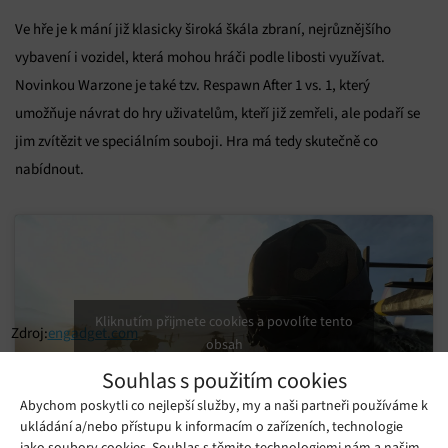
Ve hře je k mání již klasicky široká škála zbraní, nejrůznějšího
vybavení i vozidel, která mohou hráči podle libosti využívat.
Novinkou Warzone je také tzv. Respawn After 1 vs. 1, který
umožňuje návrat do hry uživatelům, kteří již zemřeli, ale podaří se
jim zvítězit ve speciálním souboji. Hra má tedy skutečně co
nabídnout.
Kliknutím přijmete cookies a povolíte tento
Zdroj:
engadget.com
obsah
Souhlas s použitím cookies
Abychom poskytli co nejlepší služby, my a naši partneři používáme k
ukládání a/nebo přístupu k informacím o zařízeních, technologie
jako soubory cookies. Souhlas s těmito technologiemi nám a našim