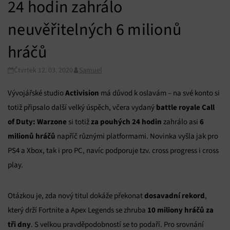
24 hodin zahrálo
neuvěřitelných 6 milionů
hráčů
Čtvrtek 12. 03. 2020
Samuel
Activision
Vývojářské studio
má důvod k oslavám – na své konto si
battle royale Call
totiž připsalo další velký úspěch, včera vydaný
of Duty: Warzone
za pouhých 24 hodin
6
si totiž
zahrálo asi
milionů hráčů
napříč různými platformami. Novinka vyšla jak pro
PS4 a Xbox, tak i pro PC, navíc podporuje tzv. cross progress i cross
play.
dosavadní rekord
Otázkou je, zda nový titul dokáže překonat
,
10 miliony hráčů za
který drží Fortnite a Apex Legends se zhruba
tři dny
. S velkou pravděpodobností se to podaří. Pro srovnání