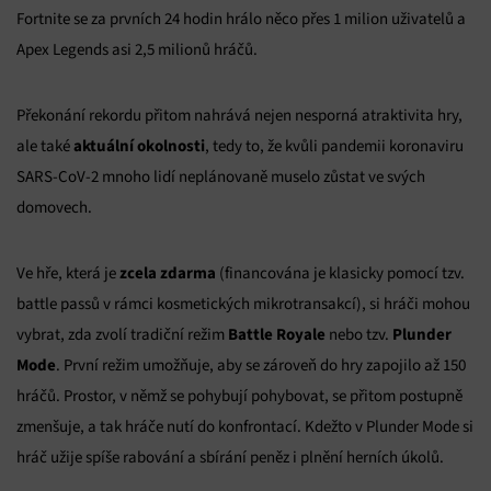
Fortnite se za prvních 24 hodin hrálo něco přes 1 milion uživatelů a
Apex Legends asi 2,5 milionů hráčů.
Překonání rekordu přitom nahrává nejen nesporná atraktivita hry,
aktuální okolnosti
ale také
, tedy to, že kvůli pandemii koronaviru
SARS-CoV-2 mnoho lidí neplánovaně muselo zůstat ve svých
domovech.
zcela zdarma
Ve hře, která je
(financována je klasicky pomocí tzv.
battle passů v rámci kosmetických mikrotransakcí), si hráči mohou
Battle Royale
Plunder
vybrat, zda zvolí tradiční režim
nebo tzv.
Mode
. První režim umožňuje, aby se zároveň do hry zapojilo až 150
hráčů. Prostor, v němž se pohybují pohybovat, se přitom postupně
zmenšuje, a tak hráče nutí do konfrontací. Kdežto v Plunder Mode si
hráč užije spíše rabování a sbírání peněz i plnění herních úkolů.