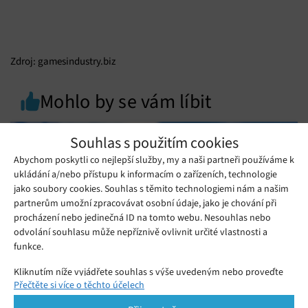
Zdroj: gamesindustry.biz
Mohlo by se vám líbit
Souhlas s použitím cookies
Abychom poskytli co nejlepší služby, my a naši partneři používáme k
ukládání a/nebo přístupu k informacím o zařízeních, technologie
jako soubory cookies. Souhlas s těmito technologiemi nám a našim
partnerům umožní zpracovávat osobní údaje, jako je chování při
procházení nebo jedinečná ID na tomto webu. Nesouhlas nebo
odvolání souhlasu může nepříznivě ovlivnit určité vlastnosti a
funkce.
Kliknutím níže vyjádřete souhlas s výše uvedeným nebo proveďte
Přečtěte si více o těchto účelech
podrobnější rozhodnutí. Vaše volby budou použity pouze na tomto
Samsung Galaxy A27 5G: Dostupný kousek
webu. Nastavení můžete kdykoli změnit, včetně odvolání souhlasu,