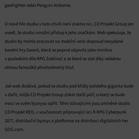
geoFighter nebo Penguin Airborne.
O nové hře studia v tuto chvíli není známo nic, CD Projekt Group jen
uvedl, že studiu umožní přístup k jeho značkám. Web spekuluje, že
studio by mohlo pracovat na mobilní verzi doposud nevydané
karetní hry Gwent, která se poprvé objevila jako minihra
v posledním díle RPG Zaklínač a ze které se stal díky velkému
ohlasu fanoušků plnohodnotný titul.
Jak web dodává, pokud se studiu pod křídly polského giganta bude
v dařit, může CD Projekt Group získat další pilíř, o který se bude
moci ve svém byznysu opřít. Těmi stávajícími jsou zmíněné studio
CD Projekt RED, v současnosti připravující sci-fi RPG Cyberpunk
2077, distribuční byznys a platforma na distribuci digitálních her
GOG.com.