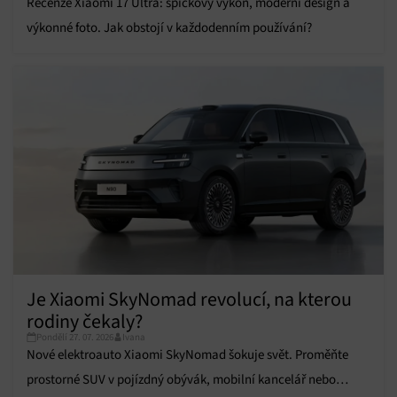
Recenze Xiaomi 17 Ultra: špičkový výkon, moderní design a
zařízení na základě automaticky přenášených
informací.
výkonné foto. Jak obstojí v každodenním používání?
Zajištění bezpečnosti, předcházení a zjišťování
podvodů a odstraňování chyb, Poskytování a
Vždy aktivní
zobrazování reklamy a obsahu, Ukládání a sdělování
voleb ochrany osobních údajů.
Je Xiaomi SkyNomad revolucí, na kterou
rodiny čekaly?
Pondělí 27. 07. 2026
Ivana
Nové elektroauto Xiaomi SkyNomad šokuje svět. Proměňte
prostorné SUV v pojízdný obývák, mobilní kancelář nebo