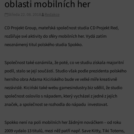
oblasti mobilních her
Středa 22. 08. 2018
Redakce
CD Projekt Group, mateřská společnost studia CD Projekt Red,
rozšiřuje své aktivity do sféry mobilních her. Vydá zatím
neoznámený titul polského studia Spokko.
Společnost také oznámila, že poté, co ve studiu získala majoritní
podíl, stalo se její součástí. Studio však podle prezidenta polského
herního obra Adama Kicińského bude ve velké míře kreativně
nezávislé. Kiciński také webu gamesindustry.biz sdělil, že studio
společnost oslovilo s nápadem, který vycházel z jedné z jejích
značek, a společnost se rozhodla do nápadu investovat.
Spokko není na poli mobilních her žádným nováčkem – od roku
2009 vydalo 13 titulů, mezi něž patří např. Save Kitty, Tiki Totems,