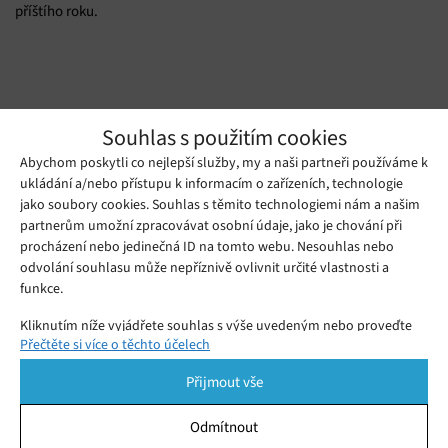
příštího roku.
Zdrojj: czechcrunch.cz, e15.cz, kickstarter.com
Souhlas s použitím cookies
Abychom poskytli co nejlepší služby, my a naši partneři používáme k
ukládání a/nebo přístupu k informacím o zařízeních, technologie
jako soubory cookies. Souhlas s těmito technologiemi nám a našim
partnerům umožní zpracovávat osobní údaje, jako je chování při
procházení nebo jedinečná ID na tomto webu. Nesouhlas nebo
odvolání souhlasu může nepříznivě ovlivnit určité vlastnosti a
Kliknutím přijmete cookies a povolíte tento
funkce.
obsah
Kliknutím níže vyjádřete souhlas s výše uvedeným nebo proveďte
Přečtěte si více o těchto účelech
podrobnější rozhodnutí. Vaše volby budou použity pouze na tomto
webu. Nastavení můžete kdykoli změnit, včetně odvolání souhlasu,
Přijmout vše
pomocí přepínačů v Zásadách cookies nebo kliknutím na tlačítko
Spravovat souhlas ve spodní části obrazovky.
Odmítnout