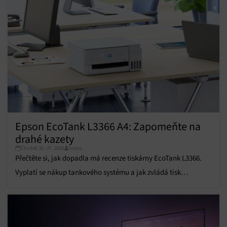
Zajištění bezpečnosti, předcházení a zjišťování
podvodů a odstraňování chyb, Poskytování a
Vždy aktivní
zobrazování reklamy a obsahu, Ukládání a sdělování
voleb ochrany osobních údajů.
Epson EcoTank L3366 A4: Zapomeňte na
drahé kazety
Čtvrtek 30. 07. 2026
Ivana
Přečtěte si, jak dopadla má recenze tiskárny EcoTank L3366.
Vyplatí se nákup tankového systému a jak zvládá tisk
fotografií?