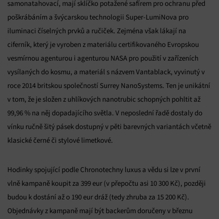
samonatahovací, mají sklíčko potažené safírem pro ochranu před
poškrábáním a švýcarskou technologii Super-LumiNova pro
iluminaci číselných prvků a ručiček. Zejména však lákají na
ciferník, který je vyroben z materiálu certifikovaného Evropskou
vesmírnou agenturou i agenturou NASA pro použití v zařízeních
vysílaných do kosmu, a materiál s názvem Vantablack, vyvinutý v
roce 2014 britskou společností Surrey NanoSystems. Ten je unikátní
v tom, že je složen z uhlíkových nanotrubic schopných pohltit až
99,96 % na něj dopadajícího světla. V neposlední řadě dostaly do
vínku ručně šitý pásek dostupný v pěti barevných variantách včetně
klasické černé či stylové limetkové.
Hodinky spojující podle Chronotechny luxus a vědu si lze v první
vlně kampaně koupit za 399 eur (v přepočtu asi 10 300 Kč), později
budou k dostání až o 190 eur dráž (tedy zhruba za 15 200 Kč).
Objednávky z kampaně mají být backerům doručeny v březnu