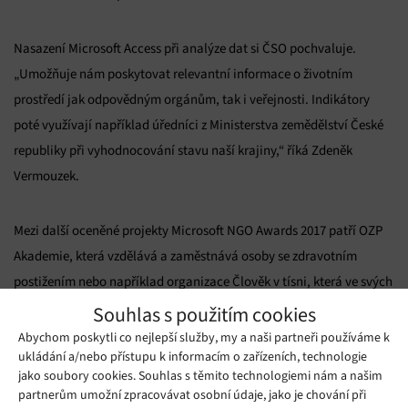
Nasazení Microsoft Access při analýze dat si ČSO pochvaluje.
„Umožňuje nám poskytovat relevantní informace o životním
prostředí jak odpovědným orgánům, tak i veřejnosti. Indikátory
poté využívají například úředníci z Ministerstva zemědělství České
republiky při vyhodnocování stavu naší krajiny,“ říká Zdeněk
Vermouzek.
Mezi další oceněné projekty Microsoft NGO Awards 2017 patří OZP
Akademie, která vzdělává a zaměstnává osoby se zdravotním
postižením nebo například organizace Člověk v tísni, která ve svých
projektech řešila propojení více než 70 lidí, kteří pracují v sociálně
Souhlas s použitím cookies
vyloučených lokalitách.
Abychom poskytli co nejlepší služby, my a naši partneři používáme k
ukládání a/nebo přístupu k informacím o zařízeních, technologie
jako soubory cookies. Souhlas s těmito technologiemi nám a našim
Mohlo by se vám líbit
partnerům umožní zpracovávat osobní údaje, jako je chování při