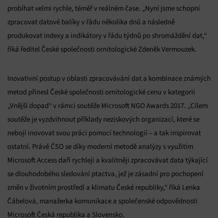
probíhat velmi rychle, téměř v reálném čase. „Nyní jsme schopni
zpracovat datové balíky v řádu několika dnů a následně
produkovat indexy a indikátory v řádu týdnů po shromáždění dat,“
říká ředitel České společnosti ornitologické Zdeněk Vermouzek.
Inovativní postup v oblasti zpracovávání dat a kombinace známých
metod přinesl České společnosti ornitologické cenu v kategorii
„Vnější dopad“ v rámci soutěže Microsoft NGO Awards 2017. „Cílem
soutěže je vyzdvihnout příklady neziskových organizací, které se
nebojí inovovat svou práci pomocí technologií – a tak inspirovat
ostatní. Právě ČSO se díky moderní metodě analýzy s využitím
Microsoft Access daří rychleji a kvalitněji zpracovávat data týkající
se dlouhodobého sledování ptactva, jež je zásadní pro pochopení
změn v životním prostředí a klimatu České republiky,“ říká Lenka
Čábelová, manažerka komunikace a společenské odpovědnosti
Microsoft Česká republika a Slovensko.