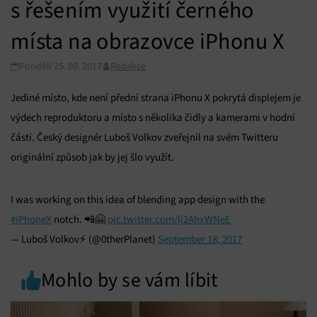
s řešením využití černého
místa na obrazovce iPhonu X
Pondělí 25. 09. 2017
Redakce
Jediné místo, kde není přední strana iPhonu X pokrytá displejem je
výdech reproduktoru a místo s několika čidly a kamerami v hodní
části. Český designér Luboš Volkov zveřejnil na svém Twitteru
originální způsob jak by jej šlo využít.
I was working on this idea of blending app design with the
#iPhoneX
notch. 📲🤗
pic.twitter.com/lj2AhxWNeE
— Luboš Volkov⚡️ (@0therPlanet)
September 18, 2017
Mohlo by se vám líbit