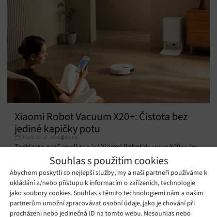
Xiaomi Robot Vacuum X20+: Čistota bez
jediné kapičky potu
Středa 22. 07. 2026
Ivana
Tenhle vysavač myslí za vás! Xiaomi Robot Vacuum X20+ sám
Souhlas s použitím cookies
skenuje prostor, pere mopy a nabízí brutální sací výkon. Ruční
Abychom poskytli co nejlepší služby, my a naši partneři používáme k
úklid je minulostí!
ukládání a/nebo přístupu k informacím o zařízeních, technologie
jako soubory cookies. Souhlas s těmito technologiemi nám a našim
partnerům umožní zpracovávat osobní údaje, jako je chování při
procházení nebo jedinečná ID na tomto webu. Nesouhlas nebo