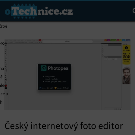
Na
Hl
e na
ství
pro
 na
ně
hled
áce a
ch
Český internetový foto editor