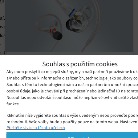
ají
tí,
rava
dosti
o
a. U
Nová sluchátka Sony IER-M500 ovládnou
Souhlas s použitím cookies
hudební pódia!
e daný
Abychom poskytli co nejlepší služby, my a naši partneři používáme k uk
Pátek 31. 07. 2026
Ivana
a/nebo přístupu k informacím o zařízeních, technologie jako soubory co
íte
Zažijte absolutní zvukovou izolaci! Sluchátka Sony IER-M500
Souhlas s těmito technologiemi nám a našim partnerům umožní zpraco
ovládnou hudební pódia a dají vám precizní monitoring, jaký
osobní údaje, jako je chování při procházení nebo jedinečná ID na tomt
aný v
jste ještě neslyšeli.
Nesouhlas nebo odvolání souhlasu může nepříznivě ovlivnit určité vlast
funkce.
jej
Kliknutím níže vyjádřete souhlas s výše uvedeným nebo proveďte podr
e z
rozhodnutí. Vaše volby budou použity pouze na tomto webu. Nastaven
Přečtěte si více o těchto účelech
kdykoli změnit, včetně odvolání souhlasu, pomocí přepínačů v Zásadác
cookies nebo kliknutím na tlačítko Spravovat souhlas ve spodní části