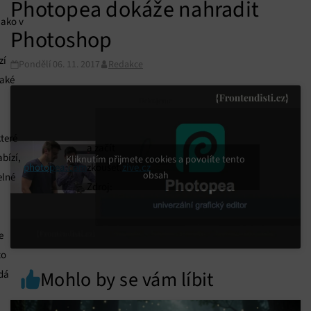
Photopea dokáže nahradit
ako v
Photoshop
zí
Pondělí 06. 11. 2017
Redakce
také
teré
a začít
bízí,
Kliknutím přijmete cookies a povolíte tento
photopea.com
zkoušet.
zive.cz
obsah
elné
Zdroj:
e
to
Mohlo by se vám líbit
dá