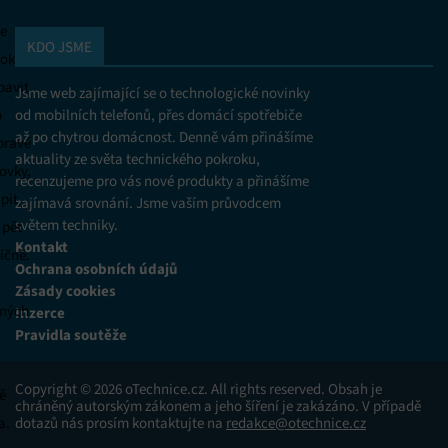
obsahu, Ukládání a sdělování voleb ochrany osobních údajů.
je
KDO JSME
pokud
bavit
Jsme web zajímající se o technologické novinky
o
od mobilních telefonů, přes domácí spotřebiče
až po chytrou domácnost. Denně vám přinášíme
pravé
aktuality ze světa technického pokroku,
ovky,
recenzujeme pro vás nové produkty a přinášíme
pit
zajímavá srovnání. Jsme vaším průvodcem
světem techniky.
 pět
Kontakt
íčně.
Ochrana osobních údajů
Zásady cookies
ných
Inzerce
Pravidla soutěže
Copyright © 2026 oTechnice.cz. All rights reserved. Obsah je
ě
chráněný autorským zákonem a jeho šíření je zakázáno. V případě
a.
dotazů nás prosím kontaktujte na
redakce@otechnice.cz