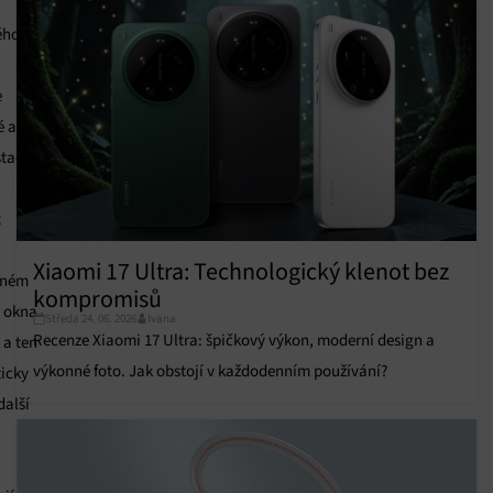
ého
e
é a
stačí
t
Xiaomi 17 Ultra: Technologický klenot bez
aném
kompromisů
 okna
Středa 24. 06. 2026
Ivana
Recenze Xiaomi 17 Ultra: špičkový výkon, moderní design a
 a ten
výkonné foto. Jak obstojí v každodenním používání?
icky
další