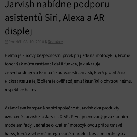
Jarvish nabídne podporu
asistentů Siri, Alexa a AR
displej
Pondělí 08. 10. 2018
Redakce
Helma je klíčový bezpečnostní prvek při jízdě na motocyklu, kromě
toho však může zastávat i další funkce, jak ukazuje
crowdfundingová kampaň společnosti Jarvish, která probíhá na
Kickstarteru a jejíž cílem je ověřit zájem zákazníků o chytrou helmu,
respektive helmy.
V rámci své kampaně nabízí společnost Jarvish dva produkty
označené Jarvish X a Jarvish X-AR. První jmenovaný je základním
modelem řady. Jedná se o kvalitní motocyklovou přilbu tmavé
barvy, která v sobě má integrované reproduktory a mikrofony a a