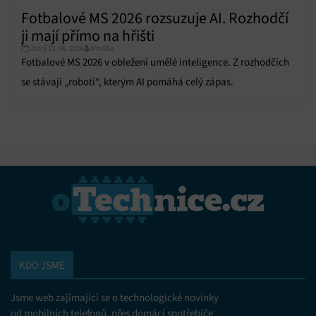
Fotbalové MS 2026 rozsuzuje AI. Rozhodčí
ji mají přímo na hřišti
Úterý 23. 06. 2026
Monika
Fotbalové MS 2026 v obležení umělé inteligence. Z rozhodčích
se stávají „roboti“, kterým AI pomáhá celý zápas.
KDO JSME
Jsme web zajímající se o technologické novinky
od mobilních telefonů, přes domácí spotřebiče