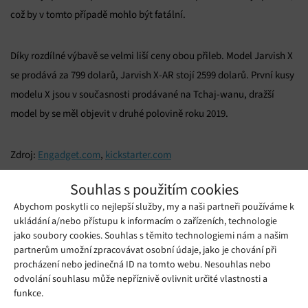
což by v tomto případě mohlo být fatální.
Díky rozdílné výbavě se velmi liší ceny obou přileb. Model Jarvish X
se prodává za 799 dolarů, Jarvish X-AR stojí 2599 dolarů. První kusy
modelu X jsou v současnosti prodávané na Tchaj-wanu, dražší
model by se měl objevit v druhé polovině roku 2019.
Zdroj:
Engadget.com
,
kickstarter.com
Souhlas s použitím cookies
Mohlo by se vám líbit
Abychom poskytli co nejlepší služby, my a naši partneři používáme k
ukládání a/nebo přístupu k informacím o zařízeních, technologie
jako soubory cookies. Souhlas s těmito technologiemi nám a našim
partnerům umožní zpracovávat osobní údaje, jako je chování při
procházení nebo jedinečná ID na tomto webu. Nesouhlas nebo
odvolání souhlasu může nepříznivě ovlivnit určité vlastnosti a
funkce.