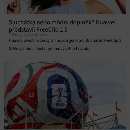
Funkce
Vždy aktivní
Přiřazování a kombinování údajů z jiných zdrojů
údajů, Propojení různých zařízení, Identifikace
Sluchátka nebo módní doplněk? Huawei
zařízení na základě automaticky přenášených
informací.
představil FreeClip 2 S
Úterý 21. 07. 2026
Monika
Zajištění bezpečnosti, předcházení a zjišťování
Huawei uvedl na český trh novou generaci sluchátek FreeClip 2
podvodů a odstraňování chyb, Poskytování a
Vždy aktivní
S. Nový model dostal prémiový vzhled i zvuk.
zobrazování reklamy a obsahu, Ukládání a sdělování
voleb ochrany osobních údajů.