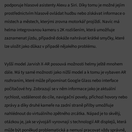
podporuje hlasové asistenty Alexu a Siri. Díky tomu je možné jejím
prostřednictvím hlasově ovládat hudbu nebo získávat informace o
místech a městech, kterými zrovna motorkář projíždí. Navíc má
helma integrovanou kameru s 2K rozlišením, která umožňuje
zaznamenat jízdu, případně dokáže nahrávat krátké smyčky, které
lze uložit jako důkaz v případě nějakého problému.
Vyšší model Jarvish X-AR posouvá možnosti helmy ještě mnohem
dále. Má ty samé možnosti jako nižší model a k tomu je vybaven AR
rozhraním, které může připomínat Google Glass nebo interface
počítačové hry. Zobrazují se v něm informace jako je aktuální
rychlost, vzdálenost do cíle, navigační povely, příchozí hovory nebo
zprávy a díky druhé kameře na zadní straně přilby umožňuje
nahlédnout do virtuálního zpětného zrcátka. Nápad je to skvělý,
otázkou je, jak se vývojáři vyrovnají s technologií AR displejů, která
může být poněkud problematická a nemusí pracovat vždy správně,