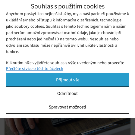
Souhlas s použitím cookies
Abychom poskytli co nejlepší služby, my a naši partneři používáme k
ukládání a/nebo přístupu k informacím o zařízeních, technologie
Konec noci? Satelit Eärendil-1 rozsvítí
jako soubory cookies. Souhlas s těmito technologiemi nám a našim
partnerům umožní zpracovávat osobní údaje, jako je chování při
noční Zemi
procházení nebo jedinečná ID na tomto webu. Nesouhlas nebo
Pondělí 03. 08. 2026
Ivana
odvolání souhlasu může nepříznivě ovlivnit určité vlastnosti a
Konec tmy na Zemi přichází! Satelit Eärendil-1 odrazí sluneční
funkce.
svit uprostřed noci. Sledujte technologický převrat, který
Kliknutím níže vyjádřete souhlas s výše uvedeným nebo proveďte
pobouřil vědce.
Přečtěte si více o těchto účelech
podrobnější rozhodnutí. Vaše volby budou použity pouze na tomto
webu. Nastavení můžete kdykoli změnit, včetně odvolání souhlasu,
Přijmout vše
pomocí přepínačů v Zásadách cookies nebo kliknutím na tlačítko
Spravovat souhlas ve spodní části obrazovky.
Odmítnout
Statistiky
Spravovat možnosti
Ukládání a/nebo přístup k informacím v zařízení, Porozumění
publiku prostřednictvím statistik nebo kombinací údajů z
různých zdrojů.