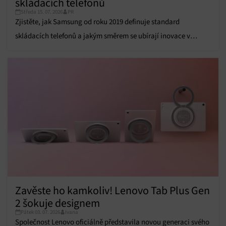
skládacích telefonů
údajů, Propojení různých zařízení, Identifikace
Středa 15. 07. 2026
PR
zařízení na základě automaticky přenášených
Zjistěte, jak Samsung od roku 2019 definuje standard
informací.
skládacích telefonů a jakým směrem se ubírají inovace v
Zajištění bezpečnosti, předcházení a zjišťování
řadách Galaxy Z Fold a Z Flip.
podvodů a odstraňování chyb, Poskytování a
Vždy aktivní
zobrazování reklamy a obsahu, Ukládání a sdělování
voleb ochrany osobních údajů.
Zavěste ho kamkoliv! Lenovo Tab Plus Gen
2 šokuje designem
Pátek 03. 07. 2026
Ivana
Společnost Lenovo oficiálně představila novou generaci svého