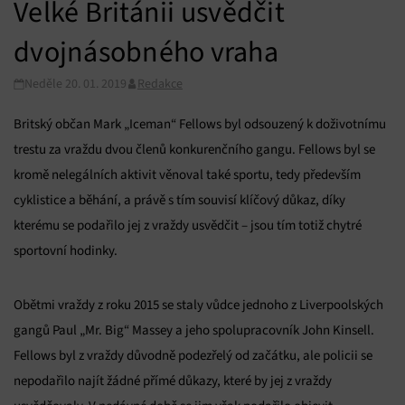
Velké Británii usvědčit
dvojnásobného vraha
Neděle 20. 01. 2019
Redakce
Britský občan Mark „Iceman“ Fellows byl odsouzený k doživotnímu
trestu za vraždu dvou členů konkurenčního gangu. Fellows byl se
kromě nelegálních aktivit věnoval také sportu, tedy především
cyklistice a běhání, a právě s tím souvisí klíčový důkaz, díky
kterému se podařilo jej z vraždy usvědčit – jsou tím totiž chytré
sportovní hodinky.
Obětmi vraždy z roku 2015 se staly vůdce jednoho z Liverpoolských
gangů Paul „Mr. Big“ Massey a jeho spolupracovník John Kinsell.
Fellows byl z vraždy důvodně podezřelý od začátku, ale policii se
nepodařilo najít žádné přímé důkazy, které by jej z vraždy