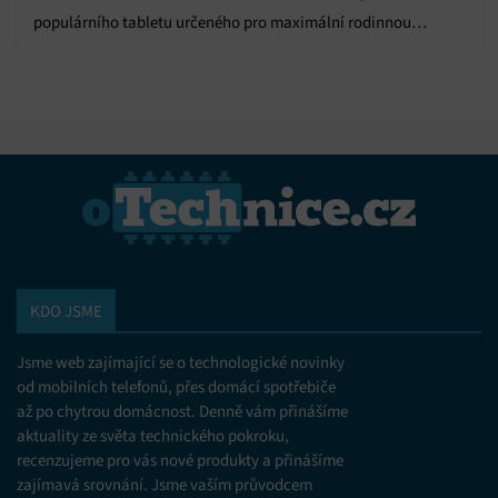
populárního tabletu určeného pro maximální rodinnou
zábavu. Novinka Lenovo Tab Plus Gen 2 zaujme na první
pohled promyšlenou konstrukcí s jedinečným otočným
prvkem. Tento unikátní 360° integrovaný stojánek umožňuje
uživatelům zařízení snadno opřít, stabilně…
KDO JSME
Jsme web zajímající se o technologické novinky
od mobilních telefonů, přes domácí spotřebiče
až po chytrou domácnost. Denně vám přinášíme
aktuality ze světa technického pokroku,
recenzujeme pro vás nové produkty a přinášíme
zajímavá srovnání. Jsme vaším průvodcem