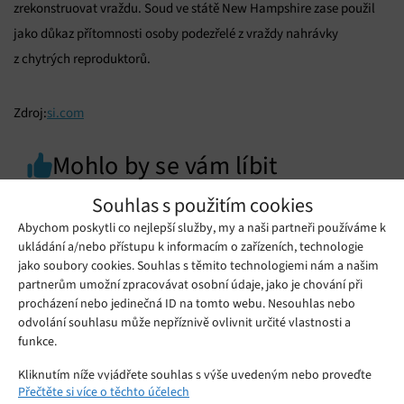
zrekonstruovat vraždu. Soud ve státě New Hampshire zase použil
jako důkaz přítomnosti osoby podezřelé z vraždy nahrávky
z chytrých reproduktorů.
Zdroj:
si.com
Mohlo by se vám líbit
Souhlas s použitím cookies
Abychom poskytli co nejlepší služby, my a naši partneři používáme k
ukládání a/nebo přístupu k informacím o zařízeních, technologie
jako soubory cookies. Souhlas s těmito technologiemi nám a našim
partnerům umožní zpracovávat osobní údaje, jako je chování při
procházení nebo jedinečná ID na tomto webu. Nesouhlas nebo
odvolání souhlasu může nepříznivě ovlivnit určité vlastnosti a
funkce.
Kliknutím níže vyjádřete souhlas s výše uvedeným nebo proveďte
Přečtěte si více o těchto účelech
podrobnější rozhodnutí. Vaše volby budou použity pouze na tomto