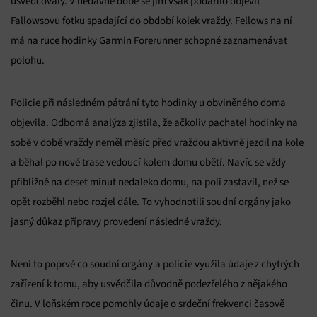
usvědčovaly. V nedávné době se jim však podařilo objevit
Fallowsovu fotku spadající do období kolek vraždy. Fellows na ní
má na ruce hodinky Garmin Forerunner schopné zaznamenávat
polohu.
Policie při následném pátrání tyto hodinky u obviněného doma
objevila. Odborná analýza zjistila, že ačkoliv pachatel hodinky na
sobě v době vraždy neměl měsíc před vraždou aktivně jezdil na kole
a běhal po nové trase vedoucí kolem domu obětí. Navíc se vždy
přibližně na deset minut nedaleko domu, na poli zastavil, než se
opět rozběhl nebo rozjel dále. To vyhodnotili soudní orgány jako
jasný důkaz přípravy provedení následné vraždy.
Není to poprvé co soudní orgány a policie využila údaje z chytrých
zařízení k tomu, aby usvědčila důvodně podezřelého z nějakého
činu. V loňském roce pomohly údaje o srdeční frekvenci časově