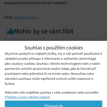
opakovaně použitelných nosných raketách.
Zdroj:
spacenews.com
Mohlo by se vám líbit
Souhlas s použitím cookies
Abychom poskytli co nejlepší služby, my a naši partneři používáme k
ukládání a/nebo přístupu k informacím o zařízeních, technologie
jako soubory cookies. Souhlas s těmito technologiemi nám a našim
partnerům umožní zpracovávat osobní údaje, jako je chování při
procházení nebo jedinečná ID na tomto webu. Nesouhlas nebo
odvolání souhlasu může nepříznivě ovlivnit určité vlastnosti a
funkce.
Kliknutím níže vyjádřete souhlas s výše uvedeným nebo proveďte
Přečtěte si více o těchto účelech
podrobnější rozhodnutí. Vaše volby budou použity pouze na tomto
Obří baterie v tenkém těle: vivo uvádí na
webu. Nastavení můžete kdykoli změnit, včetně odvolání souhlasu,
Přijmout vše
český trh V70 Lite 5G