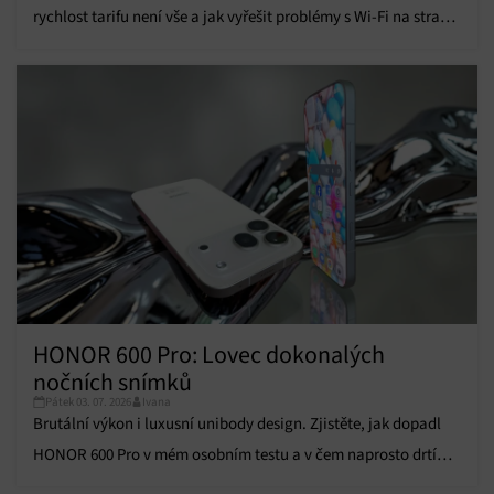
rychlost tarifu není vše a jak vyřešit problémy s Wi-Fi na straně
informací.
poskytovatele.
Zajištění bezpečnosti, předcházení a zjišťování
podvodů a odstraňování chyb, Poskytování a
Vždy aktivní
zobrazování reklamy a obsahu, Ukládání a sdělování
voleb ochrany osobních údajů.
HONOR 600 Pro: Lovec dokonalých
nočních snímků
Pátek 03. 07. 2026
Ivana
Brutální výkon i luxusní unibody design. Zjistěte, jak dopadl
HONOR 600 Pro v mém osobním testu a v čem naprosto drtí
konkurenci!