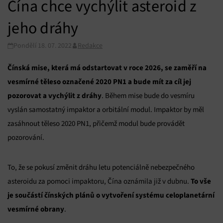
Čína chce vychýlit asteroid z
jeho dráhy
Pondělí 18. 07. 2022
Redakce
Čínská mise, která má odstartovat v roce 2026, se zaměří na
vesmírné těleso označené 2020 PN1 a bude mít za cíl jej
pozorovat a vychýlit z dráhy
. Během mise bude do vesmíru
vyslán samostatný impaktor a orbitální modul. Impaktor by měl
zasáhnout těleso 2020 PN1, přičemž modul bude provádět
pozorování.
To, že se pokusí změnit dráhu letu potenciálně nebezpečného
To vše
asteroidu za pomoci impaktoru, Čína oznámila již v dubnu.
je součástí čínských plánů o vytvoření systému celoplanetární
vesmírné obrany
.