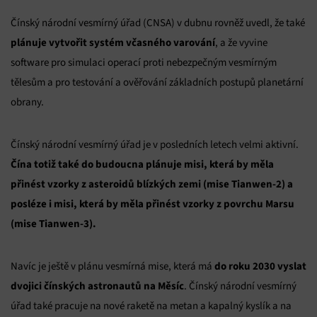
Čínský národní vesmírný úřad (CNSA) v dubnu rovněž uvedl, že také
plánuje vytvořit systém včasného varování
, a že vyvine
software pro simulaci operací proti nebezpečným vesmírným
tělesům a pro testování a ověřování základních postupů planetární
obrany.
Čínský národní vesmírný úřad je v posledních letech velmi aktivní.
Čína totiž také do budoucna plánuje misi, která by měla
přinést vzorky z asteroidů blízkých zemi (mise Tianwen-2) a
posléze i misi, která by měla přinést vzorky z povrchu Marsu
(mise Tianwen-3).
do roku 2030 vyslat
Navíc je ještě v plánu vesmírná mise, která má
dvojici čínských astronautů na Měsíc
. Čínský národní vesmírný
úřad také pracuje na nové raketě na metan a kapalný kyslík a na