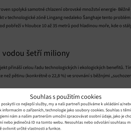
oven spolyká samotné chlazení obrovské množství energie- Běžně t
jekt v technologické zóně Lingang nedaleko Šanghaje tento problém 
od pobřeží v hloubce 10 až 35 metrů pod hladinou moře, kde o stál
 vodou šetří miliony
kt přináší celou řadu technologických i ekologických benefitů. Tím
více než pětinu (konkrétně o 22,8 %) ve srovnání s běžnými „suchoz
ická efektivita. Ukazatel PUE (efektivita využití energie) dosahuje 
Souhlas s použitím cookies
m 1,5. Výbornou zprávou je i fakt, že se neplýtvá sladkou vodou. Tr
oskytli co nejlepší služby, my a naši partneři používáme k ukládání a/neb
í. Podmořské zařízení však nespotřebovává ani kapku, protože hor
k informacím o zařízeních, technologie jako soubory cookies. Souhlas s těm
giemi nám a našim partnerům umožní zpracovávat osobní údaje, jako je cho
běhu. A v neposlední řadě je tu čistá energie z moře. Kompletní p
ní nebo jedinečná ID na tomto webu. Nesouhlas nebo odvolání souhlasu 
 elektrárna.
ě ovlivnit určité vlastnosti a funkce.