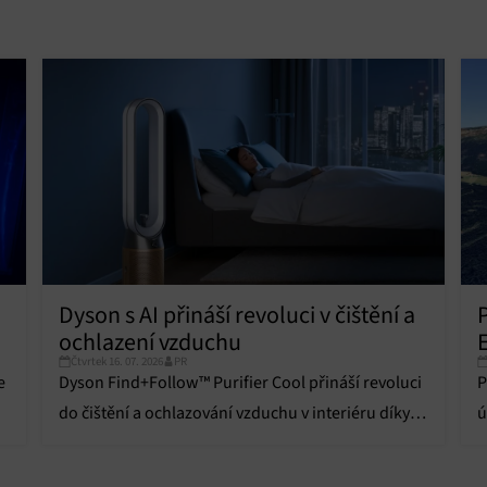
ní bezpečnosti, předcházení a zjišťování podvodů a odstraňování chyb,
vání a zobrazování reklamy a obsahu, Ukládání a sdělování voleb
Vžd
 osobních údajů.
Dyson s AI přináší revoluci v čištění a
ochlazení vzduchu
E
Čtvrtek 16. 07. 2026
PR
e
Dyson Find+Follow™ Purifier Cool přináší revoluci
P
do čištění a ochlazování vzduchu v interiéru díky
ú
umělé inteligenci a pokročilým funkcím.
n