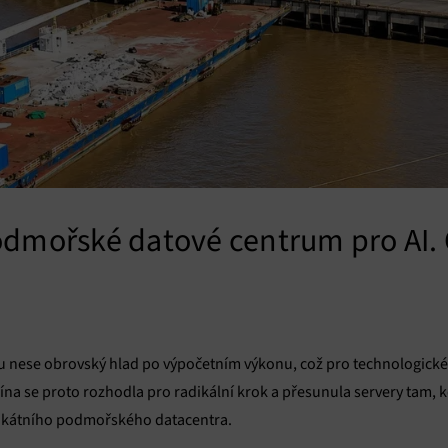
odmořské datové centrum pro AI. 
u nese obrovský hlad po výpočetním výkonu, což pro technologické
Čína se proto rozhodla pro radikální krok a přesunula servery tam, kd
nikátního podmořského datacentra.