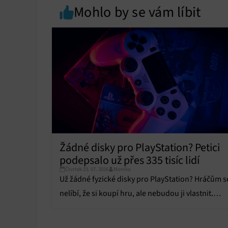
Mohlo by se vám líbit
Zajiště
Poskyto
ochrany
Žádné disky pro PlayStation? Petici
podepsalo už přes 335 tisíc lidí
Čtvrtek 23. 07. 2026
Monika
Už žádné fyzické disky pro PlayStation? Hráčům s
nelíbí, že si koupí hru, ale nebudou ji vlastnit.
Petice nabírá statisíce podpisů