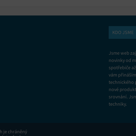
KDO JSME
Jsme web zají
novinky od m
spotřebiče a
vám přinášíme
technického 
nové produkt
srovnání. Js
techniky.
ah je chráněný