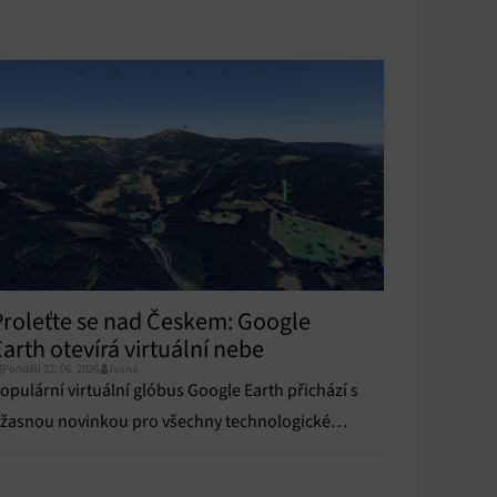
y aktivní
Proleťte se nad Českem: Google
arth otevírá virtuální nebe
Pondělí 22. 06. 2026
Ivana
opulární virtuální glóbus Google Earth přichází s
žasnou novinkou pro všechny technologické
adšence a fanoušky letectví.