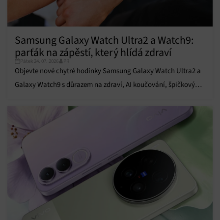
Funkce
Vždy aktivní
Přiřazování a kombinování údajů z jiných zdrojů
údajů, Propojení různých zařízení, Identifikace
zařízení na základě automaticky přenášených
Samsung Galaxy Watch Ultra2 a Watch9:
informací.
parťák na zápěstí, který hlídá zdraví
Pátek 24. 07. 2026
PR
Zajištění bezpečnosti, předcházení a zjišťování
Objevte nové chytré hodinky Samsung Galaxy Watch Ultra2 a
podvodů a odstraňování chyb, Poskytování a
Vždy aktivní
Galaxy Watch9 s důrazem na zdraví, AI koučování, špičkový
zobrazování reklamy a obsahu, Ukládání a sdělování
voleb ochrany osobních údajů.
výkon a dlouhou výdrž baterie.