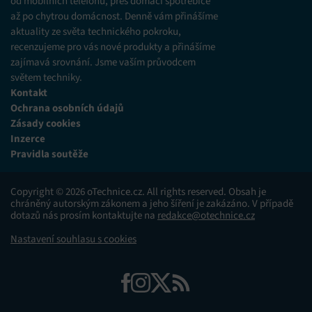
od mobilních telefonů, přes domácí spotřebiče
až po chytrou domácnost. Denně vám přinášíme
aktuality ze světa technického pokroku,
recenzujeme pro vás nové produkty a přinášíme
zajímavá srovnání. Jsme vaším průvodcem
světem techniky.
Kontakt
Ochrana osobních údajů
Zásady cookies
Inzerce
Pravidla soutěže
Copyright © 2026 oTechnice.cz. All rights reserved. Obsah je
chráněný autorským zákonem a jeho šíření je zakázáno. V případě
dotazů nás prosím kontaktujte na
redakce@otechnice.cz
Nastavení souhlasu s cookies