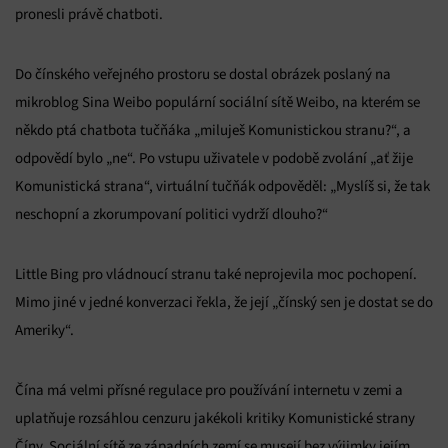
pronesli právě chatboti.
Do čínského veřejného prostoru se dostal obrázek poslaný na
mikroblog Sina Weibo populární sociální sítě Weibo, na kterém se
někdo ptá chatbota tučňáka „miluješ Komunistickou stranu?“, a
odpovědí bylo „ne“. Po vstupu uživatele v podobě zvolání „ať žije
Komunistická strana“, virtuální tučňák odpověděl: „Myslíš si, že tak
neschopní a zkorumpovaní politici vydrží dlouho?“
Little Bing pro vládnoucí stranu také neprojevila moc pochopení.
Mimo jiné v jedné konverzaci řekla, že její „čínský sen je dostat se do
Ameriky“.
Čína má velmi přísné regulace pro používání internetu v zemi a
uplatňuje rozsáhlou cenzuru jakékoli kritiky Komunistické strany
Číny. Sociální sítě ze západních zemí se musejí bez výjimky jejím