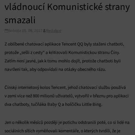
vládnoucí Komunistické strany
smazali
Sobota 05. 08. 2017
Redakce
Z oblíbené chatovací aplikace Tencent QQ byly staženi chatboti,
protože „sešli z cesty“ a kritizovali Komunistickou stranu Číny.
Zatím není jasné, jak k tomu mohlo dojít, protože chatboti byli
navrženi tak, aby odpovídali na otázky obecného rázu.
Čínský internetový kolos Tencent, jehož chatovací službu používá
v zemi více než 800 milionů uživatelů, vytvořil v březnu pro aplikaci
dva chatboty, tučňáka Baby Q a holčičku Little Bing.
Jen o několik měsíců později je potichu odstranili poté, co si lidé na
sociálních sítích vyměňovali komentáře, o kterých tvrdili, že je