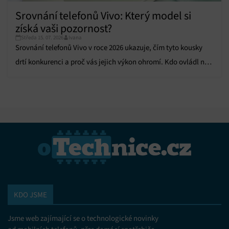
Srovnání telefonů Vivo: Který model si
získá vaši pozornost?
Středa 15. 07. 2026
Ivana
Srovnání telefonů Vivo v roce 2026 ukazuje, čím tyto kousky
drtí konkurenci a proč vás jejich výkon ohromí. Kdo ovládl náš
test?
KDO JSME
Jsme web zajímající se o technologické novinky