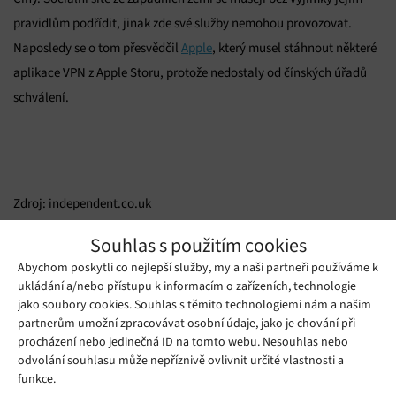
pravidlům podřídit, jinak zde své služby nemohou provozovat.
Naposledy se o tom přesvědčil
Apple
, který musel stáhnout některé
aplikace VPN z Apple Storu, protože nedostaly od čínských úřadů
schválení.
Zdroj: independent.co.uk
Souhlas s použitím cookies
Mohlo by se vám líbit
Abychom poskytli co nejlepší služby, my a naši partneři používáme k
ukládání a/nebo přístupu k informacím o zařízeních, technologie
jako soubory cookies. Souhlas s těmito technologiemi nám a našim
partnerům umožní zpracovávat osobní údaje, jako je chování při
procházení nebo jedinečná ID na tomto webu. Nesouhlas nebo
odvolání souhlasu může nepříznivě ovlivnit určité vlastnosti a
funkce.