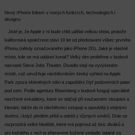
Nový iPhone lídrem v nových funkcích, technologiích i
designu
Jisté je, že Apple z ní bude chtít udělat velkou show, protože
kalifornská společnost slaví 10 let od představení vůbec prvního
iPhonu (někdy označovaného jako iPhone 2G). Jaké je vlastně
místo, kde se má událost konat? Velký den proběhne v budově
nazvané Steve Jobs Theater. Divadlo stojí na vyvýšeném
místě, což umožňuje návštěvníkům široký výhled na Apple
Park zpoza skleněných stěn a zapuštění čtyř podzemních pater
pod zem. Podle agentury Bloomberg v budově fungují speciálně
navržené eskalátory, které se otáčejí při současném stoupání a
klesání, takže do ní návštěvníci vstupují a opouštějí ji stejnými
dveřmi, i když předtím přišli a odešli z různých směrů. Dole se
rozprostírá velké hlediště, které má pojmout až tisíc diváků a
pro každého z nich je připravené kožené sedadlo údajně za