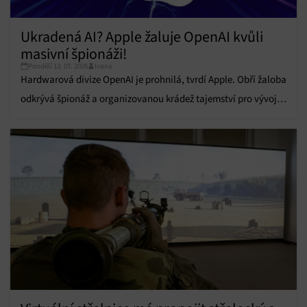
Ukradená AI? Apple žaluje OpenAI kvůli
masivní špionáži!
Pondělí 13. 07. 2026
Ivana
Hardwarová divize OpenAI je prohnilá, tvrdí Apple. Obří žaloba
odkrývá špionáž a organizovanou krádež tajemství pro vývoj
AI elektroniky.