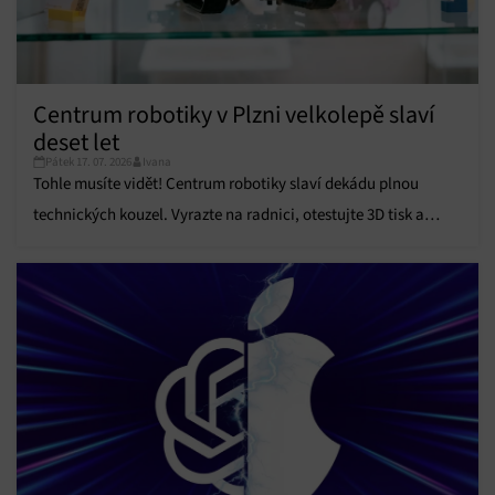
Centrum robotiky v Plzni velkolepě slaví
deset let
Pátek 17. 07. 2026
Ivana
Tohle musíte vidět! Centrum robotiky slaví dekádu plnou
technických kouzel. Vyrazte na radnici, otestujte 3D tisk a
odneste si super odměnu.