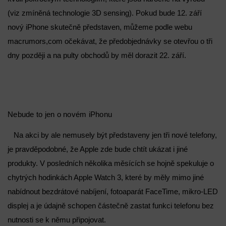
(viz zmíněná technologie 3D sensing). Pokud bude 12. září
Marketing
nový iPhone skutečně představen, můžeme podle webu
Ukládání a/nebo přístup k informacím v zařízení, Použití
macrumors,com očekávat, že předobjednávky se otevřou o tři
omezených údajů k výběru reklam, Vytváření profilů pro
personalizovanou reklamu, Používání profilů k výběru
dny později a na pulty obchodů by měl dorazit 22. září.
personalizované reklamy, Vytváření profilů pro
personalizovaný obsah, Používání profilů pro výběr
personalizovaného obsahu, Použití omezených údajů k výběru
obsahu.
Funkce
Vždy aktivní
Nebude to jen o novém iPhonu
Přiřazování a kombinování údajů z jiných zdrojů
Na akci by ale nemusely být představeny jen tři nové telefony,
údajů, Propojení různých zařízení, Identifikace
zařízení na základě automaticky přenášených
je pravděpodobné, že Apple zde bude chtít ukázat i jiné
informací.
produkty. V posledních několika měsících se hojně spekuluje o
Zajištění bezpečnosti, předcházení a zjišťování
chytrých hodinkách Apple Watch 3, které by měly mimo jiné
podvodů a odstraňování chyb, Poskytování a
Vždy aktivní
nabídnout bezdrátové nabíjení, fotoaparát FaceTime, mikro-LED
zobrazování reklamy a obsahu, Ukládání a sdělování
voleb ochrany osobních údajů.
displej a je údajně schopen částečně zastat funkci telefonu bez
nutnosti se k němu připojovat.