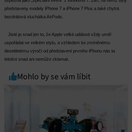
úspěšná jako „speciální event“ z loňského 7. září, na němž byly
představeny modely iPhone 7 a iPhone 7 Plus a také chytrá
bezdrátová sluchátka AirPods.
Jisté je snad jen to, že Apple velké události vždy uměl
uspořádat ve velkém stylu, a vzhledem ke zmíněnému
desetiletému výročí od představení prvního iPhonu nás ta
letošní snad ani nemůže zklamat.
Mohlo by se vám líbit