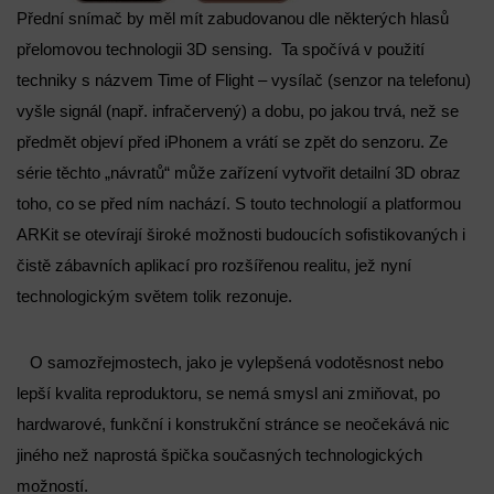
Přední snímač by měl mít zabudovanou dle některých hlasů
přelomovou technologii 3D sensing. Ta spočívá v použití
techniky s názvem Time of Flight – vysílač (senzor na telefonu)
vyšle signál (např. infračervený) a dobu, po jakou trvá, než se
předmět objeví před iPhonem a vrátí se zpět do senzoru. Ze
série těchto „návratů“ může zařízení vytvořit detailní 3D obraz
toho, co se před ním nachází. S touto technologií a platformou
ARKit se otevírají široké možnosti budoucích sofistikovaných i
čistě zábavních aplikací pro rozšířenou realitu, jež nyní
technologickým světem tolik rezonuje.
O samozřejmostech, jako je vylepšená vodotěsnost nebo
lepší kvalita reproduktoru, se nemá smysl ani zmiňovat, po
hardwarové, funkční i konstrukční stránce se neočekává nic
jiného než naprostá špička současných technologických
možností.