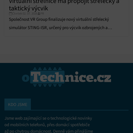
Virtuální střelnice má propojit střelecký a
taktický výcvik
Čtvrtek 02. 07. 2026
PR
Společnost VR Group finalizuje nový virtuální střelecký
simulátor STING-ISR, určený pro výcvik ozbrojených a
bezpečnostních složek.
KDO JSME
Jsme web zajímající se o technologické novinky
od mobilních telefonů, přes domácí spotřebiče
až po chytrou domácnost. Denně vám přinášíme