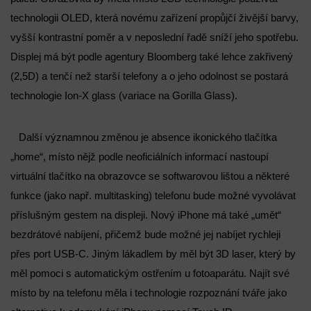
technologii OLED, která novému zařízení propůjčí živější barvy,
vyšší kontrastní poměr a v neposlední řadě sníží jeho spotřebu.
Displej má být podle agentury Bloomberg také lehce zakřivený
(2,5D) a tenčí než starší telefony a o jeho odolnost se postará
technologie Ion-X glass (variace na Gorilla Glass).
Další významnou změnou je absence ikonického tlačítka
„home“, místo nějž podle neoficiálních informací nastoupí
virtuální tlačítko na obrazovce se softwarovou lištou a některé
funkce (jako např. multitasking) telefonu bude možné vyvolávat
příslušným gestem na displeji. Nový iPhone má také „umět“
bezdrátové nabíjení, přičemž bude možné jej nabíjet rychleji
přes port USB-C. Jiným lákadlem by měl být 3D laser, který by
měl pomoci s automatickým ostřením u fotoaparátu. Najít své
místo by na telefonu měla i technologie rozpoznání tváře jako