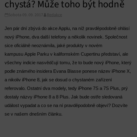
chystá? Může toho být hodně
Sobota 09. 09. 2017
Redakce
Jen pár dní zbývá do akce Applu, na níž pravděpodobně ohlásí
nový iPhone, dva další telefony a několik novinek. Společnost
sice oficiálně neoznámila, jaké produkty v novém
kampusu Apple Parku v kalifornském Cupertinu představí, ale
všechny indicie nasvědčují tomu, že to bude nový iPhone, který
podle známého insidera Evana Blasse ponese název iPhone X,
a nikoliv iPhone 8, jak se dosud o chystaném zařízení
referovalo. Ostatní dva modely, tedy iPhone 7S a 7S Plus, prý
dostaly názvy iPhone 8 a 8 Plus. Jak bude ostře sledovaná
událost vypadat a co se na ní pravděpodobně objeví? Dozvíte
se v našem dnešním článku.