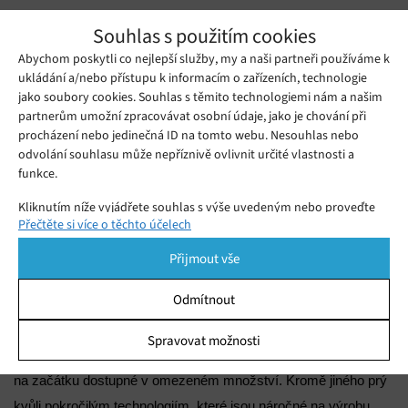
Souhlas s použitím cookies
Abychom poskytli co nejlepší služby, my a naši partneři používáme k
ukládání a/nebo přístupu k informacím o zařízeních, technologie
jako soubory cookies. Souhlas s těmito technologiemi nám a našim
partnerům umožní zpracovávat osobní údaje, jako je chování při
procházení nebo jedinečná ID na tomto webu. Nesouhlas nebo
odvolání souhlasu může nepříznivě ovlivnit určité vlastnosti a
funkce.
Kliknutím níže vyjádřete souhlas s výše uvedeným nebo proveďte
Přečtěte si více o těchto účelech
podrobnější rozhodnutí. Vaše volby budou použity pouze na tomto
Vlajková loď Applu se má představit i v několika barevných
webu. Nastavení můžete kdykoli změnit, včetně odvolání souhlasu,
variantách, což si společnost vyzkoušela u menších a méně
Přijmout vše
pomocí přepínačů v Zásadách cookies nebo kliknutím na tlačítko
výkonných iPhonů 7S a 7S Plus. Otázkou zůstává cena, podle
Spravovat souhlas ve spodní části obrazovky.
Odmítnout
zmíněného webu cnet.com nebo serveru entrepreneur.com by
Statistiky
se měla cena high-endového zařízení pohybovat v USA mezi
Spravovat možnosti
1 000–1 200 dolarů, a jak jsme již dříve také informovali, bude
Ukládání a/nebo přístup k informacím v zařízení, Porozumění
publiku prostřednictvím statistik nebo kombinací údajů z
na začátku dostupné v omezeném množství. Kromě jiného prý
různých zdrojů.
kvůli pokročilým technologiím, které jsou náročné na výrobu