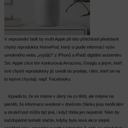
V neposlední řadě by mohl Apple při této příležitosti představit
chytrý reproduktor HomePod, který si podle informací výše
uvedeného webu „vypůjčí“ z iPhonů a iPadů digitální asistentku
Siri. Apple chce tím konkurovat Amazonu, Googlu a jiným, kteří
své chytré reproduktory již uvedli do prodeje, i těm, kteří se na
to teprve chystají, např. Facebooku.
Vypadá to, že se máme v úterý na co těšit, ale mějme na
paměti, že informace uvedené v dnešním článku jsou neoficiální
a skutečnost může být jiná, i když třeba jen nepatrně. Nám by
každopádně bohatě stačilo, kdyby byla nová akce stejně