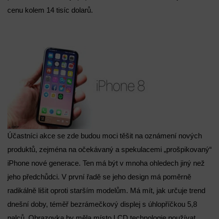
cenu kolem 14 tisíc dolarů.
Účastníci akce se zde budou moci těšit na oznámení nových
produktů, zejména na očekávaný a spekulacemi „prošpikovaný“
iPhone nové generace. Ten má být v mnoha ohledech jiný než
jeho předchůdci. V první řadě se jeho design má poměrně
radikálně lišit oproti starším modelům. Má mít, jak určuje trend
dnešní doby, téměř bezrámečkový displej s úhlopříčkou 5,8
palců. Obrazovka by měla místo LCD technologie používat