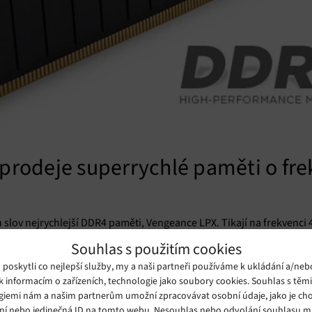
 prodeje superrychlé paměti o fr
h slov nejrychlejší DDR4 paměti, Vengeance LPX. Tikají na frekvenci 
nízké voltáže). RAM budou stát závratných 549 dolarů.
Souhlas s použitím cookies
oskytli co nejlepší služby, my a naši partneři používáme k ukládání a/neb
k informacím o zařízeních, technologie jako soubory cookies. Souhlas s těm
giemi nám a našim partnerům umožní zpracovávat osobní údaje, jako je cho
ní nebo jedinečná ID na tomto webu. Nesouhlas nebo odvolání souhlasu 