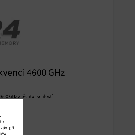
ekvenci 4600 GHz
4600 GHz a těchto rychlostí
o
ito
vání při
může