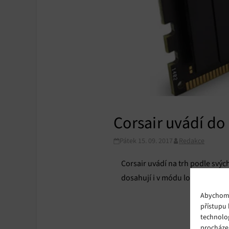
Corsair uvádí do
Pátek 15. 09. 2017
Redakce
Corsair uvádí na trh podle svýc
dosahují i v módu low-profile (
Abychom p
přístupu 
technolo
procháze