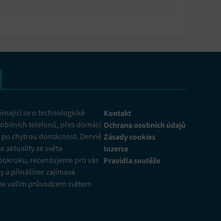
oužívání?
y aktivní
mající se o technologické
Kontakt
obilních telefonů, přes domácí
Ochrana osobních údajů
ž po chytrou domácnost. Denně
Zásady cookies
 aktuality ze světa
Inzerce
pokroku, recenzujeme pro vás
Pravidla soutěže
y a přinášíme zajímavá
me vaším průvodcem světem