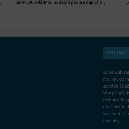
 a
S
IER-M500 ovládnou hudební pódia a dají vám
b
precizní monitoring, jaký jste ještě neslyšeli.
KDO JSME
Jsme web zají
novinky od m
spotřebiče a
vám přinášíme
technického 
nové produkt
srovnání. Js
techniky.