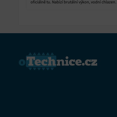
oficiálně tu. Nabízí brutální výkon, vodní chlazení
čistý displej. Jaké jsou jejich parametry?