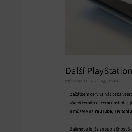
Další PlayStatio
Čtvrtek 30. 05. 2024
Samuel
Začátkem června nás čeká vele
všemi těmito akcemi náskok a j
YouTube
Twitchi
ji můžete na
,
Zajímavé je, že se společnost 