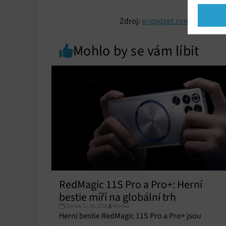
statist
Zdroj:
engadget.com
Market
Ukládán
Mohlo by se vám líbit
reklam,
persona
profilů
obsahu
Funkce
Přiřazo
zařízen
Zajiště
Poskyto
ochrany
RedMagic 11S Pro a Pro+: Herní
bestie míří na globální trh
Čtvrtek 11. 06. 2026
Monika
Herní bestie RedMagic 11S Pro a Pro+ jsou