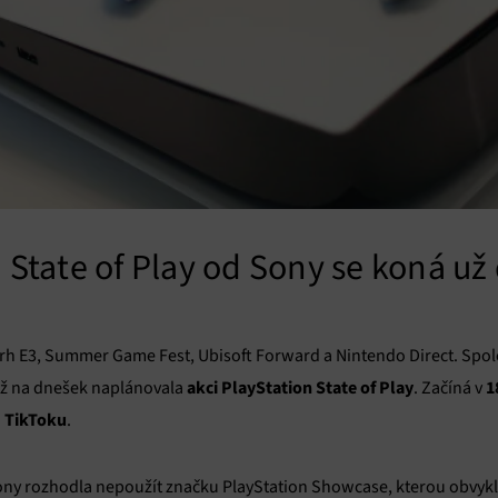
n State of Play od Sony se koná už
trh E3, Summer Game Fest, Ubisoft Forward a Nintendo Direct. Spo
akci PlayStation State of Play
1
iž na dnešek naplánovala
. Začíná v
TikToku
a
.
Sony rozhodla nepoužít značku PlayStation Showcase, kterou obvykl