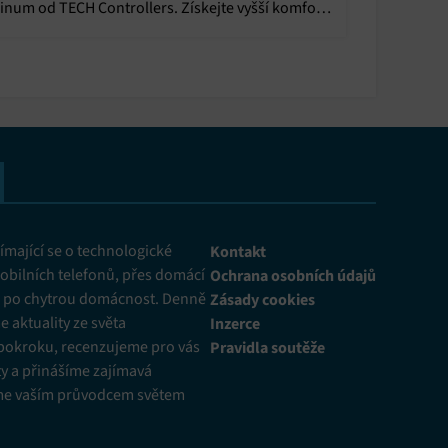
inum od TECH Controllers. Získejte vyšší komfort,
ezpečí a efektivní úsporu energií.
mající se o technologické
Kontakt
obilních telefonů, přes domácí
Ochrana osobních údajů
ž po chytrou domácnost. Denně
Zásady cookies
 aktuality ze světa
Inzerce
pokroku, recenzujeme pro vás
Pravidla soutěže
y a přinášíme zajímavá
me vaším průvodcem světem