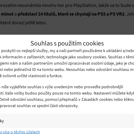
ozatím neoznámila mnoho her pro PlayStation, takže se to bude sn
0 minut
představí 14 titulů, které se chystají na PS5 a PS VR2
a
. Je
, které dorazí ještě letos.
Wolverine od Insomniacu
e v něm objevila hra
. Podle dostupných 
Souhlas s použitím cookies
 si Konami možná schová na vlastní akci Silent Hill Transmission, k
oskytli co nejlepší služby, my a naši partneři používáme k ukládání a/neb
k informacím o zařízeních, technologie jako soubory cookies. Souhlas s těm
giemi nám a našim partnerům umožní zpracovávat osobní údaje, jako je cho
ní nebo jedinečná ID na tomto webu. Nesouhlas nebo odvolání souhlasu 
Ghost of Tsushima 2
ě ovlivnit určité vlastnosti a funkce.
námí
. Téměř jistě se dočkáme představení her
rozšíření The Final Shape od Bungie
 by chybět také
, které uzavře 
m níže vyjádřete souhlas s výše uvedeným nebo proveďte podrobnější
nová hra Astro
tí. Vaše volby budou použity pouze na tomto webu. Nastavení můžete kdyk
 se chystá
od týmu Asobi.
včetně odvolání souhlasu, pomocí přepínačů v Zásadách cookies nebo klikn
Spravovat souhlas ve spodní části obrazovky.
alších hrách z univerza Horizon, a hovoří se i o Lego spinoffu. Sony
ktech, včetně Housemarque, Bluepoint, Santa Monica Studio, Ben
iky
že budeme mile překvapeni.
í a/nebo přístup k informacím v zařízení, Porozumění publiku prostřednict
si více o těchto účelech