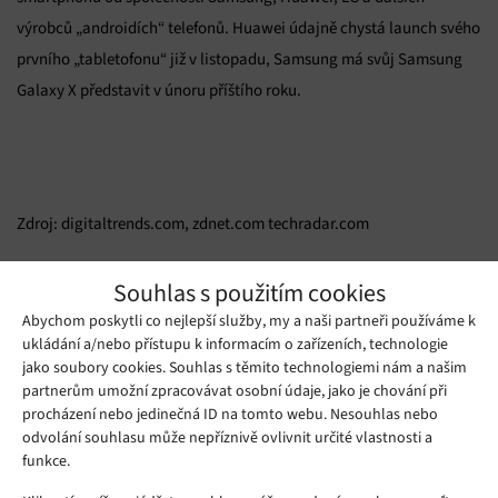
výrobců „androidích“ telefonů. Huawei údajně chystá launch svého
prvního „tabletofonu“ již v listopadu, Samsung má svůj Samsung
Galaxy X představit v únoru příštího roku.
Zdroj: digitaltrends.com, zdnet.com techradar.com
Mohlo by se vám líbit
Souhlas s použitím cookies
Abychom poskytli co nejlepší služby, my a naši partneři používáme k
ukládání a/nebo přístupu k informacím o zařízeních, technologie
jako soubory cookies. Souhlas s těmito technologiemi nám a našim
partnerům umožní zpracovávat osobní údaje, jako je chování při
procházení nebo jedinečná ID na tomto webu. Nesouhlas nebo
odvolání souhlasu může nepříznivě ovlivnit určité vlastnosti a
funkce.