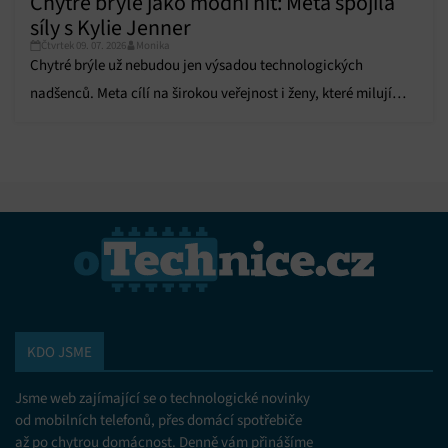
Chytré brýle jako módní hit: Meta spojila
síly s Kylie Jenner
Čtvrtek 09. 07. 2026
Monika
Chytré brýle už nebudou jen výsadou technologických
nadšenců. Meta cílí na širokou veřejnost i ženy, které milují
trendy.
KDO JSME
Jsme web zajímající se o technologické novinky
od mobilních telefonů, přes domácí spotřebiče
až po chytrou domácnost. Denně vám přinášíme