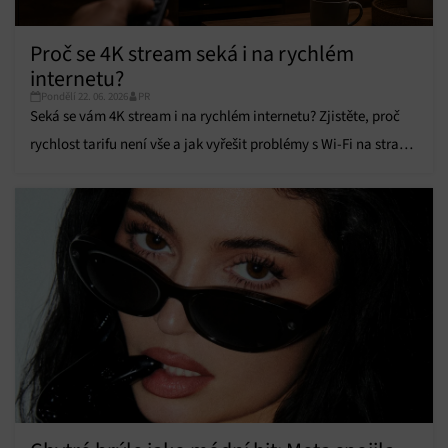
Přiřazování a kombinování údajů z jiných zdrojů
údajů, Propojení různých zařízení, Identifikace
Proč se 4K stream seká i na rychlém
zařízení na základě automaticky přenášených
internetu?
informací.
Pondělí 22. 06. 2026
PR
Seká se vám 4K stream i na rychlém internetu? Zjistěte, proč
Zajištění bezpečnosti, předcházení a zjišťování
rychlost tarifu není vše a jak vyřešit problémy s Wi-Fi na straně
podvodů a odstraňování chyb, Poskytování a
Vždy aktivní
zobrazování reklamy a obsahu, Ukládání a sdělování
poskytovatele.
voleb ochrany osobních údajů.