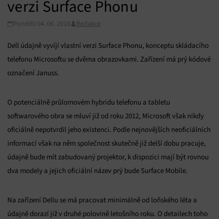
verzi Surface Phonu
Pondělí 04. 06. 2018
Redakce
Dell údajně vyvíjí vlastní verzi Surface Phonu, konceptu skládacího
telefonu Microsoftu se dvěma obrazovkami. Zařízení má prý kódové
označení Januss.
O potenciálně průlomovém hybridu telefonu a tabletu
softwarového obra se mluví již od roku 2012, Microsoft však nikdy
oficiálně nepotvrdil jeho existenci. Podle nejnovějších neoficiálních
informací však na něm společnost skutečně již delší dobu pracuje,
údajně bude mít zabudovaný projektor, k dispozici mají být rovnou
dva modely a jejich oficiální název prý bude Surface Mobile.
Na zařízení Dellu se má pracovat minimálně od loňského léta a
údajně dorazí již v druhé polovině letošního roku. O detailech toho