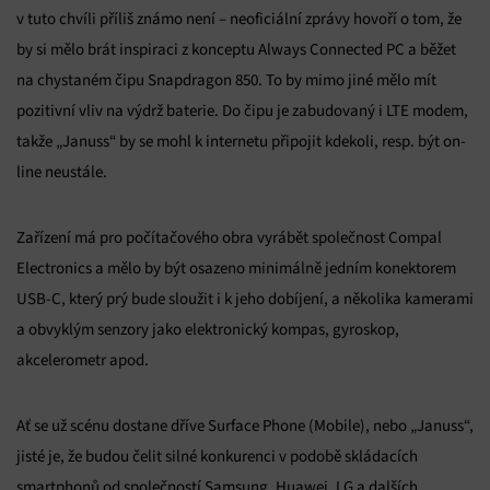
v tuto chvíli příliš známo není – neoficiální zprávy hovoří o tom, že
by si mělo brát inspiraci z konceptu Always Connected PC a běžet
na chystaném čipu Snapdragon 850. To by mimo jiné mělo mít
pozitivní vliv na výdrž baterie. Do čipu je zabudovaný i LTE modem,
takže „Januss“ by se mohl k internetu připojit kdekoli, resp. být on-
line neustále.
Zařízení má pro počítačového obra vyrábět společnost Compal
Electronics a mělo by být osazeno minimálně jedním konektorem
USB-C, který prý bude sloužit i k jeho dobíjení, a několika kamerami
a obvyklým senzory jako elektronický kompas, gyroskop,
akcelerometr apod.
Ať se už scénu dostane dříve Surface Phone (Mobile), nebo „Januss“,
jisté je, že budou čelit silné konkurenci v podobě skládacích
smartphonů od společností Samsung, Huawei, LG a dalších