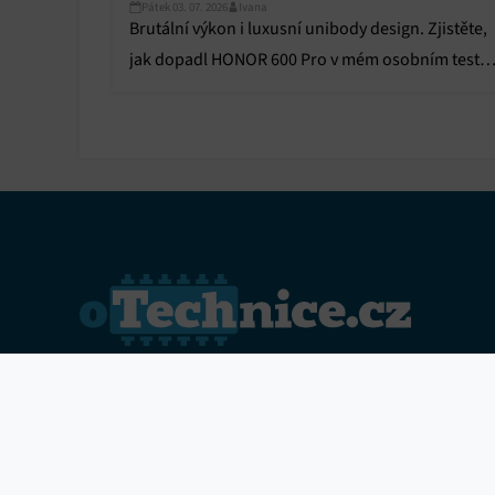
Pátek 03. 07. 2026
Ivana
Brutální výkon i luxusní unibody design. Zjistěte,
jak dopadl HONOR 600 Pro v mém osobním testu 
v čem naprosto drtí konkurenci!