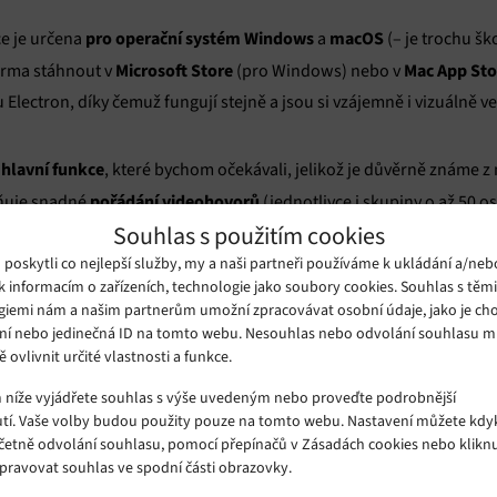
pro operační systém Windows
macOS
ce je určena
a
(– je trochu šk
Microsoft Store
Mac App Sto
darma stáhnout v
(pro Windows) nebo v
Electron, díky čemuž fungují stejně a jsou si vzájemně i vizuálně 
hlavní funkce
, které bychom očekávali, jelikož je důvěrně známe z
pořádání videohovorů
ňuje snadné
(jednotlivce i skupiny o až 50 
Souhlas s použitím cookies
posílání textových zpráv
emoji
samolepek
at napříč zařízeními,
,
,
,
oskytli co nejlepší služby, my a naši partneři používáme k ukládání a/neb
k informacím o zařízeních, technologie jako soubory cookies. Souhlas s těm
giemi nám a našim partnerům umožní zpracovávat osobní údaje, jako je cho
utí do tmavého režimu
nebo do tří dalších motivů vzhledu (světlý, 
ní nebo jedinečná ID na tomto webu. Nesouhlas nebo odvolání souhlasu 
ě ovlivnit určité vlastnosti a funkce.
e, aplikace se do něj sama automaticky přepne. Kromě toho je samo
vypnutí, sdílení stavu apod.).
m níže vyjádřete souhlas s výše uvedeným nebo proveďte podrobnější
tí. Vaše volby budou použity pouze na tomto webu. Nastavení můžete kdyk
včetně odvolání souhlasu, pomocí přepínačů v Zásadách cookies nebo klikn
duché. Novinka tak všem, kteří dávají přednost nativní aplikaci p
Spravovat souhlas ve spodní části obrazovky.