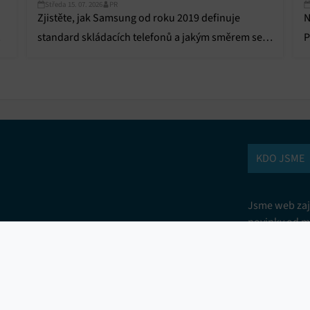
Středa 15. 07. 2026
PR
Zjistěte, jak Samsung od roku 2019 definuje
N
a
standard skládacích telefonů a jakým směrem se
P
ubírají inovace v řadách Galaxy Z Fold a Z Flip.
m
k
KDO JSME
Jsme web zají
novinky od m
spotřebiče a
vám přinášíme
technického 
nové produkt
srovnání. Js