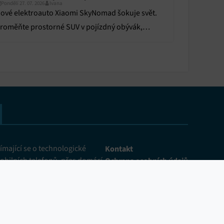
Pondělí 27. 07. 2026
Ivana
ové elektroauto Xiaomi SkyNomad šokuje svět.
roměňte prostorné SUV v pojízdný obývák,
obilní kancelář nebo komfortní zázemí pro
empování.
mající se o technologické
Kontakt
obilních telefonů, přes domácí
Ochrana osobních údajů
ž po chytrou domácnost. Denně
Zásady cookies
 aktuality ze světa
Inzerce
pokroku, recenzujeme pro vás
Pravidla soutěže
y a přinášíme zajímavá
me vaším průvodcem světem