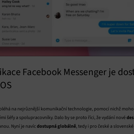
ikace Facebook Messenger je dos
cOS
oléhá na nejrůznější komunikační technologie, pomocí nichž mohou
des
vými šéfy a spolupracovníky. Dalo by se proto říci, že vydání nové
dostupná globálně
anou. Nyní je navíc
, tedy i pro české a slovenské