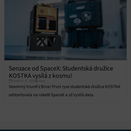
Zajištění bezpečnosti, předcházení a zjišťování
podvodů a odstraňování chyb, Poskytování a
Vždy aktivní
zobrazování reklamy a obsahu, Ukládání a sdělování
voleb ochrany osobních údajů.
Senzace od SpaceX: Studentská družice
KOSTKA vysílá z kosmu!
Pátek 10. 07. 2026
Ivana
Vesmírný triumf z Brna! První ryze studentská družice KOSTKA
odstartovala na raketě SpaceX a už vysílá data.