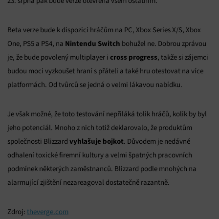
23. srpna pak bude verze otevřená všem ostatním.
Beta verze bude k dispozici hráčům na PC, Xbox Series X/S, Xbox
Nintendu Switch
One, PS5 a PS4, na
bohužel ne. Dobrou zprávou
cross progress
je, že bude povolený multiplayer i
, takže si zájemci
budou moci vyzkoušet hraní s přáteli a také hru otestovat na více
platformách. Od tvůrců se jedná o velmi lákavou nabídku.
Je však možné, že toto testování nepřiláká tolik hráčů, kolik by byl
jeho potenciál. Mnoho z nich totiž deklarovalo, že produktům
vyhlašuje bojkot
společnosti Blizzard
. Důvodem je nedávné
odhalení toxické firemní kultury a velmi špatných pracovních
podmínek některých zaměstnanců. Blizzard podle mnohých na
alarmující zjištění nezareagoval dostatečně razantně.
Zdroj:
theverge.com