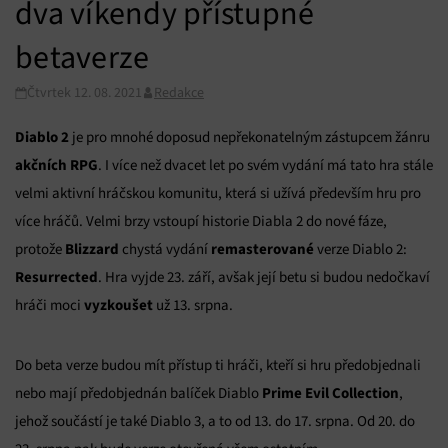
dva víkendy přístupné
betaverze
Čtvrtek 12. 08. 2021
Redakce
Diablo 2
je pro mnohé doposud nepřekonatelným zástupcem žánru
akčních RPG
. I více než dvacet let po svém vydání má tato hra stále
velmi aktivní hráčskou komunitu, která si užívá především hru pro
více hráčů. Velmi brzy vstoupí historie Diabla 2 do nové fáze,
Blizzard
remasterované
protože
chystá vydání
verze Diablo 2:
Resurrected
. Hra vyjde 23. září, avšak její betu si budou nedočkaví
vyzkoušet
hráči moci
už 13. srpna.
Do beta verze budou mít přístup ti hráči, kteří si hru předobjednali
Prime Evil Collection
nebo mají předobjednán balíček Diablo
,
jehož součástí je také Diablo 3, a to od 13. do 17. srpna. Od 20. do