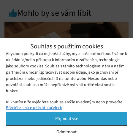
Mohlo by se vám líbit
Souhlas s použitím cookies
Abychom poskytli co nejlepší služby, my a naši partneři používáme k
ukládání a/nebo přístupu k informacím o zařízeních, technologie
jako soubory cookies. Souhlas s těmito technologiemi nám a našim
partnerům umožní zpracovávat osobní údaje, jako je chování při
procházení nebo jedinečná ID na tomto webu. Nesouhlas nebo
odvolání souhlasu může nepříznivě ovlivnit určité vlastnosti a
funkce.
Už to není jen o pixelech: Jak trendy mění
Kliknutím níže vyjádřete souhlas s výše uvedeným nebo proveďte
vývoj obrazovek?
Přečtěte si více o těchto účelech
podrobnější rozhodnutí. Vaše volby budou použity pouze na tomto
Úterý 30. 06. 2026
Monika
webu. Nastavení můžete kdykoli změnit, včetně odvolání souhlasu,
Jak se mění vývoj obrazovek v závislosti na aktuálních
Přijmout vše
pomocí přepínačů v Zásadách cookies nebo kliknutím na tlačítko
trendech, pokroku a potřebách uživatelů? Nejde už jen o
Spravovat souhlas ve spodní části obrazovky.
Odmítnout