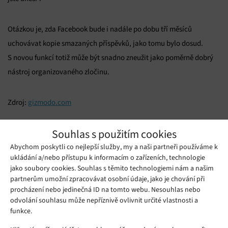
Otázkou je, zda Facebook bude i nadále po dobu tří měsíců
uchovávat kopie smazaných příspěvků, jako tomu bylo dosud.
S novou funkcí totiž může být snadno zneužit jako poměrně dobrý
nástroj organizovaného zločinu.
Zdroj:
gizmodo.com
Mohlo by se vám líbit
Souhlas s použitím cookies
Abychom poskytli co nejlepší služby, my a naši partneři používáme k
ukládání a/nebo přístupu k informacím o zařízeních, technologie
jako soubory cookies. Souhlas s těmito technologiemi nám a našim
partnerům umožní zpracovávat osobní údaje, jako je chování při
procházení nebo jedinečná ID na tomto webu. Nesouhlas nebo
odvolání souhlasu může nepříznivě ovlivnit určité vlastnosti a
funkce.