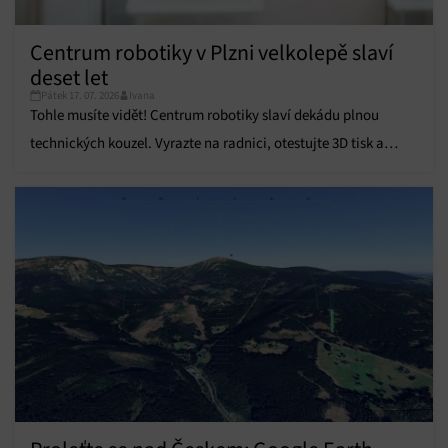
Přiřazování a kombinování údajů z jiných zdrojů
údajů, Propojení různých zařízení, Identifikace
Centrum robotiky v Plzni velkolepě slaví
zařízení na základě automaticky přenášených
deset let
informací.
Pátek 17. 07. 2026
Ivana
Tohle musíte vidět! Centrum robotiky slaví dekádu plnou
Zajištění bezpečnosti, předcházení a zjišťování
technických kouzel. Vyrazte na radnici, otestujte 3D tisk a
podvodů a odstraňování chyb, Poskytování a
Vždy aktivní
zobrazování reklamy a obsahu, Ukládání a sdělování
odneste si super odměnu.
voleb ochrany osobních údajů.