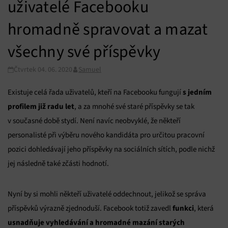
uživatelé Facebooku
hromadně spravovat a mazat
všechny své příspěvky
Čtvrtek 04. 06. 2020
Samuel
s jedním
Existuje celá řada uživatelů, kteří na Facebooku fungují
profilem již radu let
, a za mnohé své staré příspěvky se tak
v současné době stydí. Není navíc neobvyklé, že někteří
personalisté při výběru nového kandidáta pro určitou pracovní
pozici dohledávají jeho příspěvky na sociálních sítích, podle nichž
jej následně také zčásti hodnotí.
Nyní by si mohli někteří uživatelé oddechnout, jelikož se správa
funkci
příspěvků výrazně zjednoduší. Facebook totiž zavedl
, která
usnadňuje vyhledávání a hromadné mazání starých