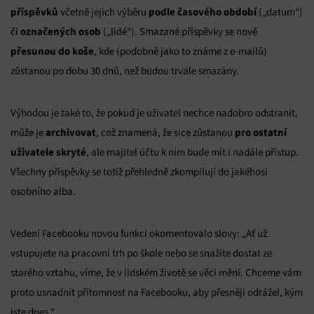
příspěvků
podle časového období
včetně jejich výběru
(„datum“)
označených osob
či
(„lidé“). Smazané příspěvky se nově
přesunou do koše
, kde (podobně jako to známe z e-mailů)
zůstanou po dobu 30 dnů, než budou trvale smazány.
Výhodou je také to, že pokud je uživatel nechce nadobro odstranit,
archivovat
pro ostatní
může je
, což znamená, že sice zůstanou
uživatele skryté
, ale majitel účtu k nim bude mít i nadále přístup.
Všechny příspěvky se totiž přehledně zkompilují do jakéhosi
osobního alba.
Vedení Facebooku novou funkci okomentovalo slovy: „Ať už
vstupujete na pracovní trh po škole nebo se snažíte dostat ze
starého vztahu, víme, že v lidském životě se věci mění. Chceme vám
proto usnadnit přítomnost na Facebooku, aby přesněji odrážel, kým
jste dnes.“.