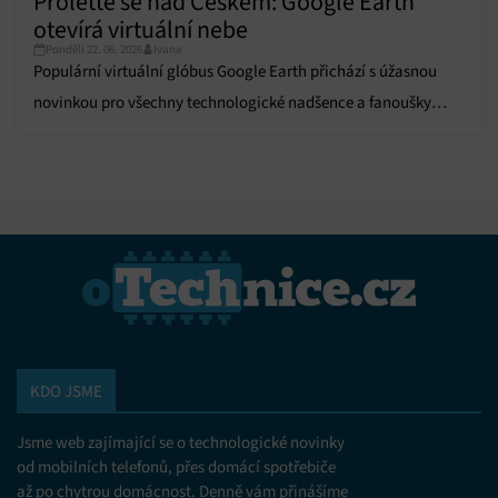
Proleťte se nad Českem: Google Earth
otevírá virtuální nebe
Pondělí 22. 06. 2026
Ivana
Populární virtuální glóbus Google Earth přichází s úžasnou
novinkou pro všechny technologické nadšence a fanoušky
letectví.
KDO JSME
Jsme web zajímající se o technologické novinky
od mobilních telefonů, přes domácí spotřebiče
až po chytrou domácnost. Denně vám přinášíme