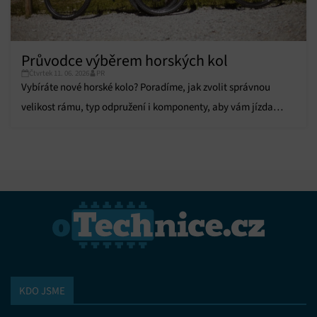
Průvodce výběrem horských kol
Čtvrtek 11. 06. 2026
PR
Vybíráte nové horské kolo? Poradíme, jak zvolit správnou
velikost rámu, typ odpružení i komponenty, aby vám jízda
přinesla maximální komfort.
KDO JSME