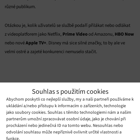
různé publikum.
Otázkou je, kolik uživatelů se službě podaří přilákat nebo odlákat
Prime Video
HBO Now
z videoplatforem jako Netflix,
od Amazonu,
Apple TV+
nebo nové
. Disney má sice silné značky, to by ale ve
velmi ostré a zajeté konkurenci nemuselo stačit.
Zdroj: bbc.com
Souhlas s použitím cookies
Abychom poskytli co nejlepší služby, my a naši partneři používáme k
Mohlo by se vám líbit
ukládání a/nebo přístupu k informacím o zařízeních, technologie
jako soubory cookies. Souhlas s těmito technologiemi nám a našim
partnerům umožní zpracovávat osobní údaje, jako je chování při
procházení nebo jedinečná ID na tomto webu. Nesouhlas nebo
odvolání souhlasu může nepříznivě ovlivnit určité vlastnosti a
funkce.