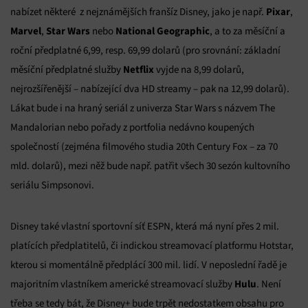
Pixar
nabízet některé z nejznámějších franšíz Disney, jako je např.
,
Marvel
Star Wars
National Geographic
,
nebo
, a to za měsíční a
roční předplatné 6,99, resp. 69,99 dolarů (pro srovnání: základní
Netflix
měsíční předplatné služby
vyjde na 8,99 dolarů,
nejrozšířenější – nabízející dva HD streamy – pak na 12,99 dolarů).
Lákat bude i na hraný seriál z univerza Star Wars s názvem The
Mandalorian nebo pořady z portfolia nedávno koupených
společností (zejména filmového studia 20th Century Fox – za 70
mld. dolarů), mezi něž bude např. patřit všech 30 sezón kultovního
seriálu Simpsonovi.
Disney také vlastní sportovní síť ESPN, která má nyní přes 2 mil.
platících předplatitelů, či indickou streamovací platformu Hotstar,
kterou si momentálně předplácí 300 mil. lidí. V neposlední řadě je
Hulu
majoritním vlastníkem americké streamovací služby
. Není
třeba se tedy bát, že Disney+ bude trpět nedostatkem obsahu pro