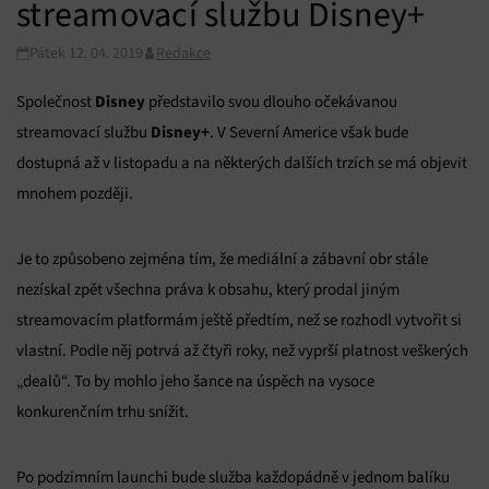
streamovací službu Disney+
Pátek 12. 04. 2019
Redakce
Disney
Společnost
představilo svou dlouho očekávanou
Disney+
streamovací službu
. V Severní Americe však bude
dostupná až v listopadu a na některých dalších trzích se má objevit
mnohem později.
Je to způsobeno zejména tím, že mediální a zábavní obr stále
nezískal zpět všechna práva k obsahu, který prodal jiným
streamovacím platformám ještě předtím, než se rozhodl vytvořit si
vlastní. Podle něj potrvá až čtyři roky, než vyprší platnost veškerých
„dealů“. To by mohlo jeho šance na úspěch na vysoce
konkurenčním trhu snížit.
Po podzimním launchi bude služba každopádně v jednom balíku