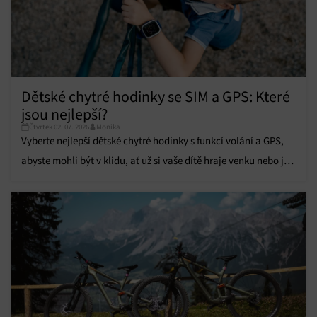
Funkce
Vždy aktivní
Přiřazování a kombinování údajů z jiných zdrojů
údajů, Propojení různých zařízení, Identifikace
zařízení na základě automaticky přenášených
informací.
Dětské chytré hodinky se SIM a GPS: Které
Zajištění bezpečnosti, předcházení a zjišťování
jsou nejlepší?
podvodů a odstraňování chyb, Poskytování a
Čtvrtek 02. 07. 2026
Monika
Vždy aktivní
zobrazování reklamy a obsahu, Ukládání a sdělování
Vyberte nejlepší dětské chytré hodinky s funkcí volání a GPS,
voleb ochrany osobních údajů.
abyste mohli být v klidu, ať už si vaše dítě hraje venku nebo je
ve škole.