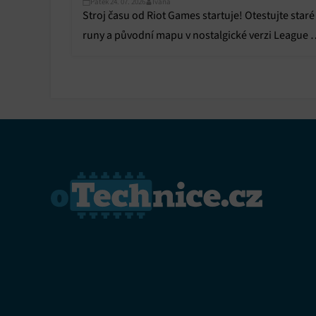
Pátek 24. 07. 2026
Ivana
Stroj času od Riot Games startuje! Otestujte staré
runy a původní mapu v nostalgické verzi League o
Legends.