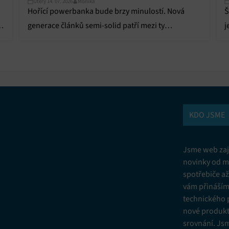
Úterý 14. 07. 2026
Monika
Hořící powerbanka bude brzy minulostí. Nová
Š
f
generace článků semi-solid patří mezi ty
j
nejbezpečnější i při závažném poškození.
s
KDO JSME
Jsme web zají
novinky od m
spotřebiče a
vám přinášíme
technického 
nové produkt
srovnání. Js