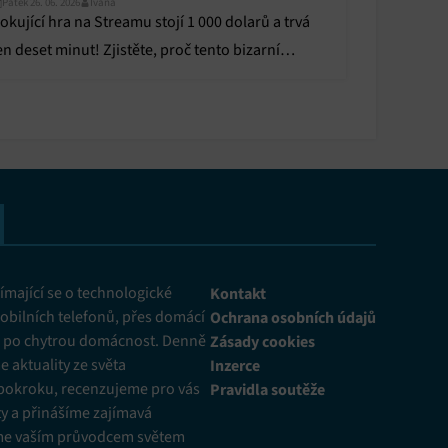
Pátek 26. 06. 2026
Ivana
okující hra na Streamu stojí 1 000 dolarů a trvá
en deset minut! Zjistěte, proč tento bizarní
ociální experiment láká bohaté hráče.
mající se o technologické
Kontakt
obilních telefonů, přes domácí
Ochrana osobních údajů
ž po chytrou domácnost. Denně
Zásady cookies
 aktuality ze světa
Inzerce
pokroku, recenzujeme pro vás
Pravidla soutěže
y a přinášíme zajímavá
me vaším průvodcem světem