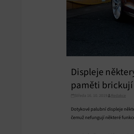
Displeje někter
paměti brickují
Středa 16. 10. 2019
Redakce
Dotykové palubní displeje někt
čemuž nefungují některé funkce