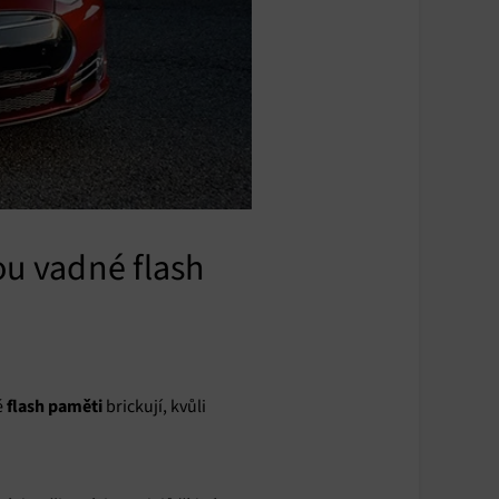
ou vadné flash
flash paměti
é
brickují, kvůli