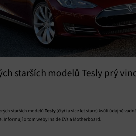
ých starších modelů Tesly prý vin
Tesly
erých starších modelů
(čtyři a více let staré) kvůli údajně vadn
. Informují o tom weby Inside EVs a Motherboard.