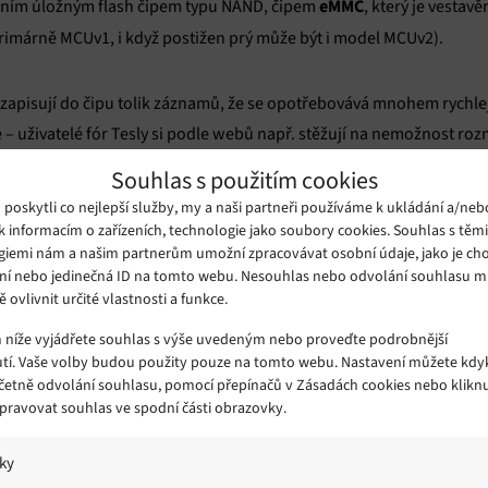
eMMC
bním úložným flash čipem typu NAND, čipem
, který je vestav
rimárně MCUv1, i když postižen prý může být i model MCUv2).
a zapisují do čipu tolik záznamů, že se opotřebovává mnohem rychlej
– uživatelé fór Tesly si podle webů např. stěžují na nemožnost roz
Souhlas s použitím cookies
ost, že čip je k řídicí jednotce přiletován, takže není snadné jej v
oskytli co nejlepší služby, my a naši partneři používáme k ukládání a/neb
hledem k tomu, že Tesla nepodepsala pět let staré memorandum mez
k informacím o zařízeních, technologie jako soubory cookies. Souhlas s těm
giemi nám a našim partnerům umožní zpracovávat osobní údaje, jako je cho
 opravnám třetích stran, je obtížné najít její opravny a náhradní dí
ní nebo jedinečná ID na tomto webu. Nesouhlas nebo odvolání souhlasu 
ě ovlivnit určité vlastnosti a funkce.
m níže vyjádřete souhlas s výše uvedeným nebo proveďte podrobnější
jednotky 1 800 dolarů (a na některých trzích prý i mnohem více), p
tí. Vaše volby budou použity pouze na tomto webu. Nastavení můžete kdyk
včetně odvolání souhlasu, pomocí přepínačů v Zásadách cookies nebo klikn
 jinou možnost – vyměnit dosluhující flash čip čipem s větší kapacito
Spravovat souhlas ve spodní části obrazovky.
namy místo do čipu do RAM. Nevýhodou druhé možnosti je jisté sníže
nosti.
iky