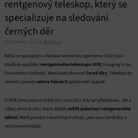
rentgenový teleskop, který se
specializuje na sledování
černých děr
Čtvrtek 09. 12. 2021
Samuel
NASA ve spolupráci s italskou kosmickou agenturou (ASI) slaví
rentgenového teleskopu IXPE
úspěšné vypuštění
(Imaging X-ray
černé díry
Polarimetry Explorer), který bude zkoumat
. Teleskop do
raketa Falcon 9
vesmíru vynesla
společnosti SpaceX.
O IXPE jsme poprvé slyšeli již v roce 2017, kdy byl představen. Jde o
měřit polarizaci rentgenového
vůbec první družici, která dokáže
záření
, které pochází z kosmických zdrojů, jako jsou černé díry a
neutronové hvězdy.