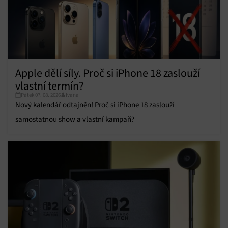
Funkce
Vždy aktivní
Přiřazování a kombinování údajů z jiných zdrojů
údajů, Propojení různých zařízení, Identifikace
zařízení na základě automaticky přenášených
informací.
Apple dělí síly. Proč si iPhone 18 zaslouží
vlastní termín?
Zajištění bezpečnosti, předcházení a zjišťování
Pátek 07. 08. 2026
Ivana
podvodů a odstraňování chyb, Poskytování a
Vždy aktivní
zobrazování reklamy a obsahu, Ukládání a sdělování
Nový kalendář odtajněn! Proč si iPhone 18 zaslouží
voleb ochrany osobních údajů.
samostatnou show a vlastní kampaň?