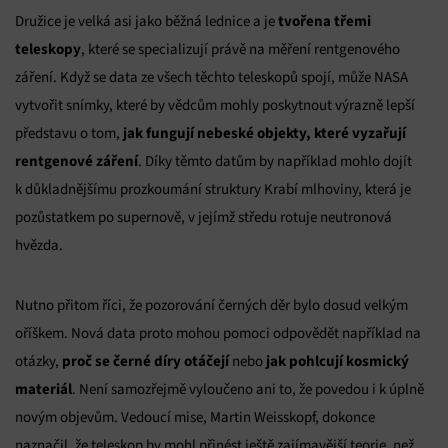
tvořena třemi
Družice je velká asi jako běžná lednice a je
teleskopy
, které se specializují právě na měření rentgenového
záření. Když se data ze všech těchto teleskopů spojí, může NASA
vytvořit snímky, které by vědcům mohly poskytnout výrazně lepší
jak fungují nebeské objekty, které vyzařují
představu o tom,
rentgenové záření
. Díky těmto datům by například mohlo dojít
k důkladnějšímu prozkoumání struktury Krabí mlhoviny, která je
pozůstatkem po supernově, v jejímž středu rotuje neutronová
hvězda.
Nutno přitom říci, že pozorování černých děr bylo dosud velkým
oříškem. Nová data proto mohou pomoci odpovědět například na
proč se černé díry otáčejí
jak pohlcují kosmický
otázky,
nebo
materiál
. Není samozřejmě vyloučeno ani to, že povedou i k úplně
novým objevům. Vedoucí mise, Martin Weisskopf, dokonce
naznačil, že teleskop by mohl přinést ještě zajímavější teorie, než