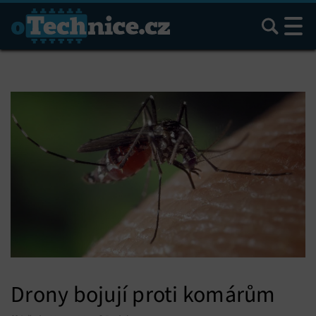
Hledat
Drony bojují proti komárům