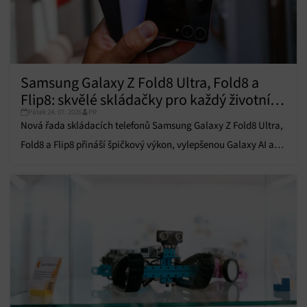
Funkce
Vždy aktivní
Přiřazování a kombinování údajů z jiných zdrojů
údajů, Propojení různých zařízení, Identifikace
zařízení na základě automaticky přenášených
informací.
Samsung Galaxy Z Fold8 Ultra, Fold8 a
Flip8: skvělé skládačky pro každý životní
Zajištění bezpečnosti, předcházení a zjišťování
Pátek 24. 07. 2026
PR
styl
podvodů a odstraňování chyb, Poskytování a
Nová řada skládacích telefonů Samsung Galaxy Z Fold8 Ultra,
Vždy aktivní
zobrazování reklamy a obsahu, Ukládání a sdělování
Fold8 a Flip8 přináší špičkový výkon, vylepšenou Galaxy AI a
voleb ochrany osobních údajů.
prémiový design.