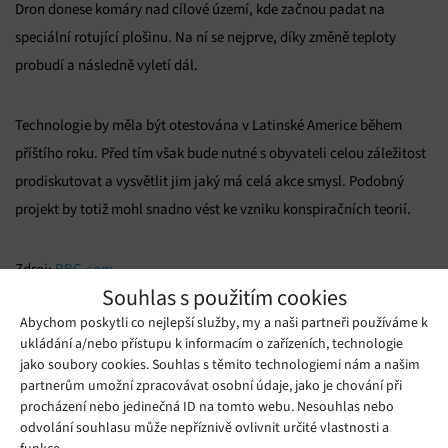
Dron donese komáry nad cílové území, kde začnou padat na
speciální rotující plošinu. Na ní se nejprve, díky změně teploty
probudí a následně vyletí dál.
Technologie by měla být otestována v Latinské Americe během
příštího roku. Před tím však bude nutné s obyvateli celou záležitost
prodiskutovat a vysvětlit jim jaký má celá akce smysl. Podobný
projekt by totiž mohl snadno vést ke vzniku konspiračních teorií.
Zdroj:
BBC.com
Souhlas s použitím cookies
Mohlo by se vám líbit
Abychom poskytli co nejlepší služby, my a naši partneři používáme k
ukládání a/nebo přístupu k informacím o zařízeních, technologie
jako soubory cookies. Souhlas s těmito technologiemi nám a našim
partnerům umožní zpracovávat osobní údaje, jako je chování při
procházení nebo jedinečná ID na tomto webu. Nesouhlas nebo
odvolání souhlasu může nepříznivě ovlivnit určité vlastnosti a