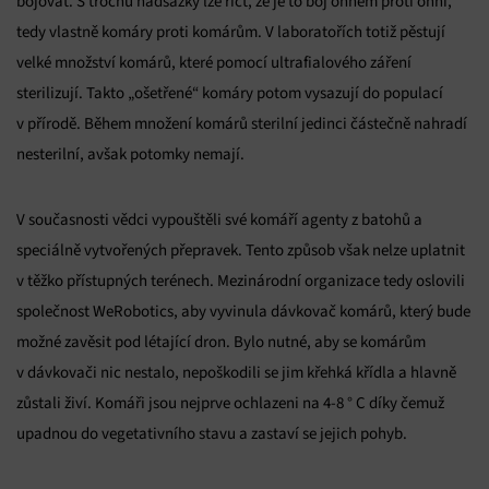
bojovat. S trochu nadsázky lze říct, že je to boj ohněm proti ohni,
tedy vlastně komáry proti komárům. V laboratořích totiž pěstují
velké množství komárů, které pomocí ultrafialového záření
sterilizují. Takto „ošetřené“ komáry potom vysazují do populací
v přírodě. Během množení komárů sterilní jedinci částečně nahradí
nesterilní, avšak potomky nemají.
V současnosti vědci vypouštěli své komáří agenty z batohů a
speciálně vytvořených přepravek. Tento způsob však nelze uplatnit
v těžko přístupných terénech. Mezinárodní organizace tedy oslovili
společnost WeRobotics, aby vyvinula dávkovač komárů, který bude
možné zavěsit pod létající dron. Bylo nutné, aby se komárům
v dávkovači nic nestalo, nepoškodili se jim křehká křídla a hlavně
zůstali živí. Komáři jsou nejprve ochlazeni na 4-8 ° C díky čemuž
upadnou do vegetativního stavu a zastaví se jejich pohyb.