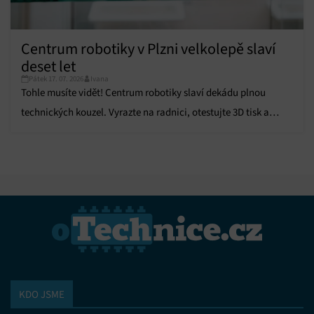
Centrum robotiky v Plzni velkolepě slaví
deset let
Pátek 17. 07. 2026
Ivana
Tohle musíte vidět! Centrum robotiky slaví dekádu plnou
technických kouzel. Vyrazte na radnici, otestujte 3D tisk a
odneste si super odměnu.
KDO JSME