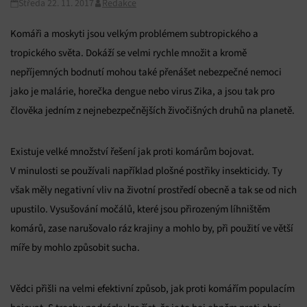
Středa 22. 11. 2017
Redakce
Komáři a moskyti jsou velkým problémem subtropického a
tropického světa. Dokáží se velmi rychle množit a kromě
nepříjemných bodnutí mohou také přenášet nebezpečné nemoci
jako je malárie, horečka dengue nebo virus Zika, a jsou tak pro
člověka jedním z nejnebezpečnějších živočišných druhů na planetě.
Existuje velké množství řešení jak proti komárům bojovat.
V minulosti se používali například plošné postřiky insekticidy. Ty
však měly negativní vliv na životní prostředí obecně a tak se od nich
upustilo. Vysušování močálů, které jsou přirozeným líhništěm
komárů, zase narušovalo ráz krajiny a mohlo by, při použití ve větší
míře by mohlo způsobit sucha.
Vědci přišli na velmi efektivní způsob, jak proti komářím populacím