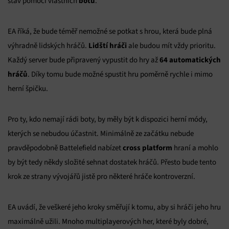
botů
stav pomocí vlastních
.
EA říká, že bude téměř nemožné se potkat s hrou, která bude plná
Lidští hráči
výhradně lidských hráčů.
ale budou mít vždy prioritu.
64 automatických
Každý server bude připravený vypustit do hry až
hráčů
. Díky tomu bude možné spustit hru poměrně rychle i mimo
herní špičku.
Pro ty, kdo nemají rádi boty, by měly být k dispozici herní módy,
kterých se nebudou účastnit. Minimálně ze začátku nebude
cross platform
pravděpodobně Battelefield nabízet
hraní a mohlo
by být tedy někdy složité sehnat dostatek hráčů. Přesto bude tento
krok ze strany vývojářů jistě pro některé hráče kontroverzní.
EA uvádí, že veškeré jeho kroky směřují k tomu, aby si hráči jeho hru
maximálně užili. Mnoho multiplayerových her, které byly dobré,