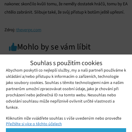
nakonec skončilo kvůli tomu, že neměly dostatek hráčů, tomu by EA
chtělo zabránit. Slibuje také, že svůj přístup k botům ještě upřesní.
Zdroj:
theverge.com
Mohlo by se vám líbit
Souhlas s použitím cookies
Abychom poskytli co nejlepší služby, my a naši partneři používáme k
ukládání a/nebo přístupu k informacím o zařízeních, technologie
jako soubory cookies. Souhlas s těmito technologiemi nám a našim
partnerům umožní zpracovávat osobní údaje, jako je chování při
procházení nebo jedinečná ID na tomto webu. Nesouhlas nebo
odvolání souhlasu může nepříznivě ovlivnit určité vlastnosti a
funkce.
Kliknutím níže vyjádřete souhlas s výše uvedeným nebo proveďte
Přečtěte si více o těchto účelech
podrobnější rozhodnutí. Vaše volby budou použity pouze na tomto
webu. Nastavení můžete kdykoli změnit, včetně odvolání souhlasu,