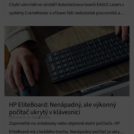
zařízení na základě automaticky přenášených
Chybí vám lidé ve výrobě? Automatizace laserů EAGLE Lasers s
informací.
systémy CraneMaster a eTower řeší nedostatek pracovníků a
zvyšuje efektivitu výroby.
Zajištění bezpečnosti, předcházení a zjišťování
podvodů a odstraňování chyb, Poskytování a
Vždy aktivní
zobrazování reklamy a obsahu, Ukládání a sdělování
voleb ochrany osobních údajů.
HP EliteBoard: Nenápadný, ale výkonný
počítač ukrytý v klávesnici
Čtvrtek 25. 06. 2026
Monika
Zapomeňte na notebooky nebo objemné stolní počítače. HP
EliteBoard má z každého trochu. Nenápadný počítač je ukrytý