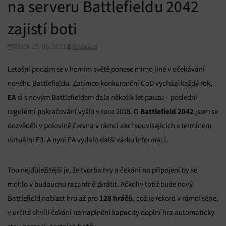
na serveru Battlefieldu 2042
zajistí boti
Pátek 25. 06. 2021
Redakce
Letošní podzim se v herním světě ponese mimo jiné v očekávání
nového Battlefieldu. Zatímco konkurenční CoD vychází každý rok,
EA
si s novým Battlefieldem dala několik let pauzu – poslední
Battlefield 2042
regulérní pokračování vyšlo v roce 2018. O
jsem se
dozvěděli v polovině června v rámci akcí souvisejících s termínem
virtuální E3. A nyní EA vydalo další várku informací.
Tou nejdůležitější je, že tvorba hry a čekání na připojení by se
mohlo v budoucnu razantně zkrátit. Ačkoliv totiž bude nový
128 hráčů
Battlefield nabízet hru až pro
, což je rekord v rámci série,
v určité chvíli čekání na naplnění kapacity doplní hra automaticky