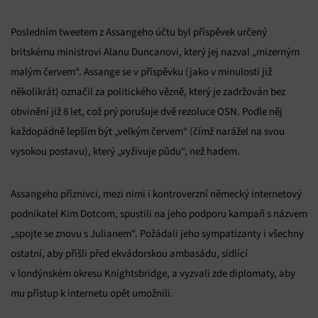
Posledním tweetem z Assangeho účtu byl příspěvek určený
britskému ministrovi Alanu Duncanovi, který jej nazval „mizerným
malým červem“. Assange se v příspěvku (jako v minulosti již
několikrát) označil za politického vězně, který je zadržován bez
obvinění již 8 let, což prý porušuje dvě rezoluce OSN. Podle něj
každopádně lepším být „velkým červem“ (čímž narážel na svou
vysokou postavu), který „vyživuje půdu“, než hadem.
Assangeho příznivci, mezi nimi i kontroverzní německý internetový
podnikatel Kim Dotcom, spustili na jeho podporu kampaň s názvem
„spojte se znovu s Julianem“. Požádali jeho sympatizanty i všechny
ostatní, aby přišli před ekvádorskou ambasádu, sídlící
v londýnském okresu Knightsbridge, a vyzvali zde diplomaty, aby
mu přístup k internetu opět umožnili.