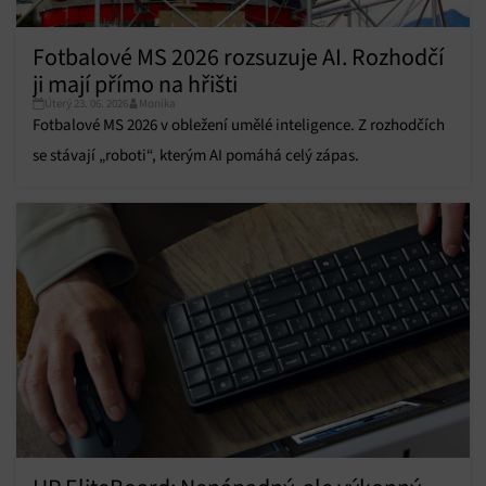
Přiřazování a kombinování údajů z jiných zdrojů
údajů, Propojení různých zařízení, Identifikace
Fotbalové MS 2026 rozsuzuje AI. Rozhodčí
zařízení na základě automaticky přenášených
ji mají přímo na hřišti
informací.
Úterý 23. 06. 2026
Monika
Fotbalové MS 2026 v obležení umělé inteligence. Z rozhodčích
Zajištění bezpečnosti, předcházení a zjišťování
se stávají „roboti“, kterým AI pomáhá celý zápas.
podvodů a odstraňování chyb, Poskytování a
Vždy aktivní
zobrazování reklamy a obsahu, Ukládání a sdělování
voleb ochrany osobních údajů.