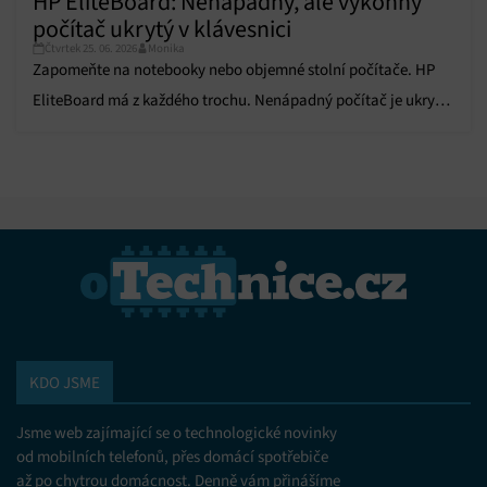
HP EliteBoard: Nenápadný, ale výkonný
počítač ukrytý v klávesnici
Čtvrtek 25. 06. 2026
Monika
Zapomeňte na notebooky nebo objemné stolní počítače. HP
EliteBoard má z každého trochu. Nenápadný počítač je ukrytý
přímo v klávesnici.
KDO JSME
Jsme web zajímající se o technologické novinky
od mobilních telefonů, přes domácí spotřebiče
až po chytrou domácnost. Denně vám přinášíme