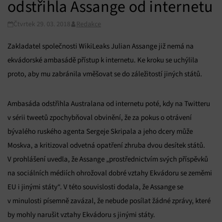
odstřihla Assange od internetu
Čtvrtek 29. 03. 2018
Redakce
Zakladatel společnosti WikiLeaks Julian Assange již nemá na
ekvádorské ambasádě přístup k internetu. Ke kroku se uchýlila
proto, aby mu zabránila vměšovat se do záležitostí jiných států.
Ambasáda odstřihla Australana od internetu poté, kdy na Twitteru
v sérii tweetů zpochybňoval obvinění, že za pokus o otrávení
bývalého ruského agenta Sergeje Skripala a jeho dcery může
Moskva, a kritizoval odvetná opatření zhruba dvou desítek států.
V prohlášení uvedla, že Assange „prostřednictvím svých příspěvků
na sociálních médiích ohrožoval dobré vztahy Ekvádoru se zeměmi
EU i jinými státy“. V této souvislosti dodala, že Assange se
v minulosti písemně zavázal, že nebude posílat žádné zprávy, které
by mohly narušit vztahy Ekvádoru s jinými státy.