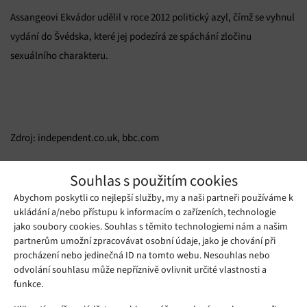
Assangeovi Ekvádor udělil v roce 2012 politický azyl, čímž se vyhnul
vydání do Švédska, které jej podezírá ze spáchání zločinu
sexuálního charakteru.
Zdroj: independent.co.uk, bbc.com
Mohlo by se vám líbit
Souhlas s použitím cookies
Abychom poskytli co nejlepší služby, my a naši partneři používáme k
ukládání a/nebo přístupu k informacím o zařízeních, technologie
jako soubory cookies. Souhlas s těmito technologiemi nám a našim
partnerům umožní zpracovávat osobní údaje, jako je chování při
procházení nebo jedinečná ID na tomto webu. Nesouhlas nebo
odvolání souhlasu může nepříznivě ovlivnit určité vlastnosti a
funkce.