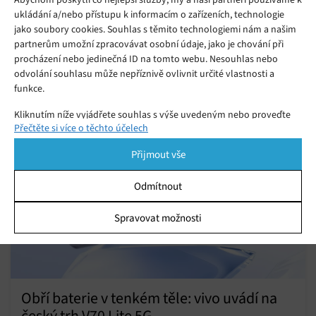
ukládání a/nebo přístupu k informacím o zařízeních, technologie
jako soubory cookies. Souhlas s těmito technologiemi nám a našim
partnerům umožní zpracovávat osobní údaje, jako je chování při
procházení nebo jedinečná ID na tomto webu. Nesouhlas nebo
odvolání souhlasu může nepříznivě ovlivnit určité vlastnosti a
Mohlo by se vám líbit
funkce.
Kliknutím níže vyjádřete souhlas s výše uvedeným nebo proveďte
Přečtěte si více o těchto účelech
podrobnější rozhodnutí. Vaše volby budou použity pouze na tomto
webu. Nastavení můžete kdykoli změnit, včetně odvolání souhlasu,
Přijmout vše
pomocí přepínačů v Zásadách cookies nebo kliknutím na tlačítko
Spravovat souhlas ve spodní části obrazovky.
Odmítnout
Statistiky
Spravovat možnosti
Ukládání a/nebo přístup k informacím v zařízení, Porozumění
publiku prostřednictvím statistik nebo kombinací údajů z
různých zdrojů.
Marketing
Obří baterie v tenkém těle: vivo uvádí na
český trh V70 Lite 5G