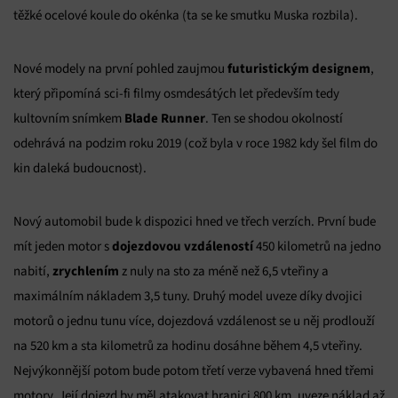
těžké ocelové koule do okénka (ta se ke smutku Muska rozbila).
futuristickým designem
Nové modely na první pohled zaujmou
,
který připomíná sci-fi filmy osmdesátých let především tedy
Blade Runner
kultovním snímkem
. Ten se shodou okolností
odehrává na podzim roku 2019 (což byla v roce 1982 kdy šel film do
kin daleká budoucnost).
Nový automobil bude k dispozici hned ve třech verzích. První bude
dojezdovou vzdáleností
mít jeden motor s
450 kilometrů na jedno
zrychlením
nabití,
z nuly na sto za méně než 6,5 vteřiny a
maximálním nákladem 3,5 tuny. Druhý model uveze díky dvojici
motorů o jednu tunu více, dojezdová vzdálenost se u něj prodlouží
na 520 km a sta kilometrů za hodinu dosáhne během 4,5 vteřiny.
Nejvýkonnější potom bude potom třetí verze vybavená hned třemi
motory. Její dojezd by měl atakovat hranici 800 km, uveze náklad až