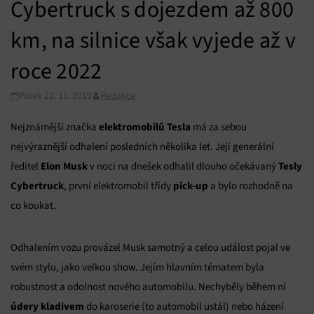
Cybertruck s dojezdem až 800
km, na silnice však vyjede až v
roce 2022
Pátek 22. 11. 2019
Redakce
elektromobilů Tesla
Nejznámější značka
má za sebou
nejvýraznější odhalení posledních několika let. Její generální
Elon Musk
Tesly
ředitel
v noci na dnešek odhalil dlouho očekávaný
Cybertruck
pick-up
, první elektromobil třídy
a bylo rozhodně na
co koukat.
Odhalením vozu provázel Musk samotný a celou událost pojal ve
svém stylu, jako velkou show. Jejím hlavním tématem byla
robustnost a odolnost nového automobilu. Nechyběly během ní
údery kladivem
do karoserie (to automobil ustál) nebo házení