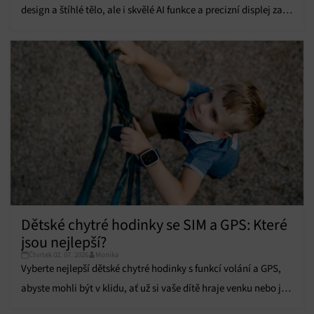
design a štíhlé tělo, ale i skvělé AI funkce a precizní displej za
dostupnou cenu.
Dětské chytré hodinky se SIM a GPS: Které
jsou nejlepší?
Čtvrtek 02. 07. 2026
Monika
Vyberte nejlepší dětské chytré hodinky s funkcí volání a GPS,
abyste mohli být v klidu, ať už si vaše dítě hraje venku nebo je
ve škole.