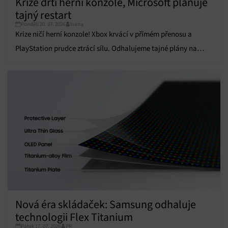
Krize drtí herní konzole, Microsoft plánuje
Přiřazování a kombinování údajů z jiných zdrojů
údajů, Propojení různých zařízení, Identifikace
tajný restart
zařízení na základě automaticky přenášených
Pondělí 20. 07. 2026
Ivana
informací.
Krize ničí herní konzole! Xbox krvácí v přímém přenosu a
PlayStation prudce ztrácí sílu. Odhalujeme tajné plány na
Zajištění bezpečnosti, předcházení a zjišťování
podvodů a odstraňování chyb, Poskytování a
restart celého byznysu.
Vždy aktivní
zobrazování reklamy a obsahu, Ukládání a sdělování
voleb ochrany osobních údajů.
Nová éra skládaček: Samsung odhaluje
technologii Flex Titanium
Pátek 17. 07. 2026
PR