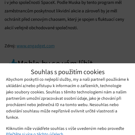
i v jeho společnosti SpaceX. Podle Muska by tento program měl
zaměstnancům poskytnout likvidní akcie a zároveň by je měl
ochránit před cenovým chaosem, který je spojen s fluktuací ceny
akcií veřejně obchodované společnosti.
Zdroj:
www.engadget.com
Mohlo by se vám líbit
Souhlas s použitím cookies
Abychom poskytli co nejlepší služby, my a naši partneři používáme k
ukládání a/nebo přístupu k informacím o zařízeních, technologie
jako soubory cookies. Souhlas s těmito technologiemi nám a našim
partnerům umožní zpracovávat osobní údaje, jako je chování při
procházení nebo jedinečná ID na tomto webu. Nesouhlas nebo
odvolání souhlasu může nepříznivě ovlivnit určité vlastnosti a
funkce.
Kliknutím níže vyjádřete souhlas s výše uvedeným nebo proveďte
Přečtěte si více o těchto účelech
podrobnější rozhodnutí. Vaše volby budou použity pouze na tomto