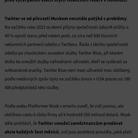
.
Twitter se od převzetí Muskem neustále potýká s problémy
.
Na začátku roku 2023 se denní příjmy společnosti údajně snížily o
40 % oproti stavu před rokem poté, co více než 500 hlavních
reklamních partnerů odešlo z Twitteru. Řada z těchto společností
odešla po chaotickém zavedení služby Twitter Blue, při kterém
došlo ke zneužití služby náhodnými uživateli, kteří se vydávali za
světoznámé značky. Twitter Blue není mezi uživateli moc oblíbený,
podle nedávných zpráv bylo na začátku února v USA pouze asi 180
000 předplatitelů této služby.
Podle webu Platformer Musk v emailu uvedl, že vidí jasnou, ale
obtížnou cestu k růstu firmy až k hodnotě 250 miliard dolarů. Musk
Twitter umožní zaměstnancům prodávat
dále prohlásil, že
akcie každých šest měsíců
, což jsou podobná pravidla, jaká platí