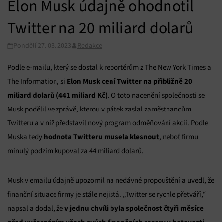
Elon Musk údajně ohodnotil
Twitter na 20 miliard dolarů
Pondělí 27. 03. 2023
Redakce
Podle e-mailu, který se dostal k reportérům z The New York Times a
Elon Musk cení Twitter na přibližně 20
The Information, si
miliard dolarů (441 miliard Kč)
. O toto nacenění společnosti se
Musk podělil ve zprávě, kterou v pátek zaslal zaměstnancům
Twitteru a v níž představil nový program odměňování akcií. Podle
hodnota Twitteru musela klesnout
Muska tedy
, neboť firmu
minulý podzim kupoval za 44 miliard dolarů.
Musk v emailu údajně upozornil na nedávné propouštění a uvedl, že
finanční situace firmy je stále nejistá. „Twitter se rychle přetváří,“
v jednu chvíli byla společnost čtyři měsíce
napsal a dodal, že
před vyčerpáním všech svých finančních rezerv v hotovosti