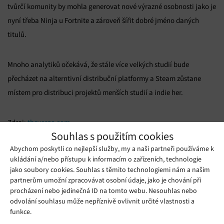
tvůrčí komunity by mohla generovat nové výrazné osobnosti jako je
nyní třeba Ninja u Fortnite a zároveň šířit dobré jméno daných
titulů.
Mnoho analytiků očekává, že stále více velkých studií bude
přecházet na alterntivní distribuční platformy a Steam zůstane
místem pro distribuci projektů menších studií a indie her.
Zdroj:
theverge.com
Souhlas s použitím cookies
Mohlo by se vám líbit
Abychom poskytli co nejlepší služby, my a naši partneři používáme k
ukládání a/nebo přístupu k informacím o zařízeních, technologie
jako soubory cookies. Souhlas s těmito technologiemi nám a našim
partnerům umožní zpracovávat osobní údaje, jako je chování při
procházení nebo jedinečná ID na tomto webu. Nesouhlas nebo
odvolání souhlasu může nepříznivě ovlivnit určité vlastnosti a
funkce.