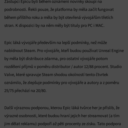
Zástupci Epicu byli během oznámení novinky skoupí na
podrobnosti. Řekli pouze, že platforma by měla začít fungovat
během příštího roku a měla by být otevřená vývojářům třetích
stran. K dispozici by na něm měly být tituly pro PC i MAC.
Epic láká vývojáře především na lepší podmínky, než může
nabídnout Steam. Pro vývojáře, kteří budou používat Unreal Engine
by měla být distribuce zdarma, pro ostatní vývojáře potom
rozdělení příjmů v poměru distributor / autor 12/88 procent. Studio
Valve, které spravuje Steam shodou okolností tento čtvrtek
oznámilo, že zlepšuje podmínky pro vývojáře a autory a z poměru
25/75 přechází na 20/80.
Další výraznou podporou, kterou Epic láká tvůrce her je příslib, že
výrazné osobnosti, které budou hraní jejich her streamovat (a tím
jim dělat reklamu) podpoří až pěti procenty ze zisku. Tato podpora