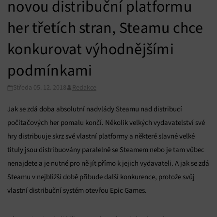
novou distribuční platformu
her třetích stran, Steamu chce
konkurovat výhodnějšími
podmínkami
Středa 05. 12. 2018
Redakce
Jak se zdá doba absolutní nadvlády Steamu nad distribucí
počítačových her pomalu končí. Několik velkých vydavatelství své
hry distribuuje skrz své vlastní platformy a některé slavné velké
tituly jsou distribuovány paralelně se Steamem nebo je tam vůbec
nenajdete a je nutné pro ně jít přímo k jejich vydavateli. A jak se zdá
Steamu v nejbližší době přibude další konkurence, protože svůj
vlastní distribuční systém otevřou Epic Games.