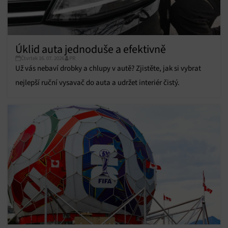
Funkce
Vždy aktivní
Přiřazování a kombinování údajů z jiných zdrojů
údajů, Propojení různých zařízení, Identifikace
zařízení na základě automaticky přenášených
informací.
Úklid auta jednoduše a efektivně
Čtvrtek 16. 07. 2026
PR
Už vás nebaví drobky a chlupy v autě? Zjistěte, jak si vybrat
Zajištění bezpečnosti, předcházení a zjišťování
podvodů a odstraňování chyb, Poskytování a
nejlepší ruční vysavač do auta a udržet interiér čistý.
Vždy aktivní
zobrazování reklamy a obsahu, Ukládání a sdělování
voleb ochrany osobních údajů.