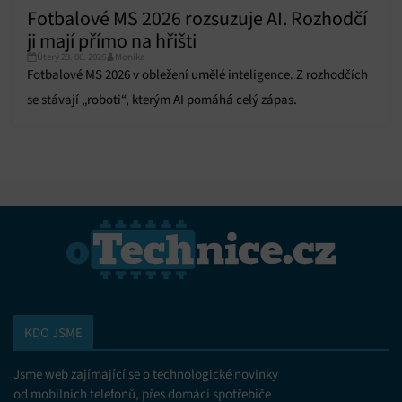
Fotbalové MS 2026 rozsuzuje AI. Rozhodčí
ji mají přímo na hřišti
Úterý 23. 06. 2026
Monika
Fotbalové MS 2026 v obležení umělé inteligence. Z rozhodčích
se stávají „roboti“, kterým AI pomáhá celý zápas.
KDO JSME
Jsme web zajímající se o technologické novinky
od mobilních telefonů, přes domácí spotřebiče