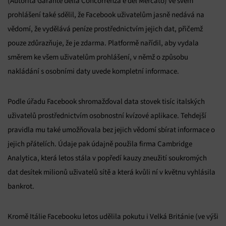
(Autorità Garante della Concorrenza e del Mercato) ve svém
prohlášení také sdělil, že Facebook uživatelům jasně nedává na
vědomí, že vydělává peníze prostřednictvím jejich dat, přičemž
pouze zdůrazňuje, že je zdarma. Platformě nařídil, aby vydala
směrem ke všem uživatelům prohlášení, v němž o způsobu
nakládání s osobními daty uvede kompletní informace.
Podle úřadu Facebook shromažďoval data stovek tisíc italských
uživatelů prostřednictvím osobnostní kvízové aplikace. Tehdejší
pravidla mu také umožňovala bez jejich vědomí sbírat informace o
jejich přátelích. Údaje pak údajně použila firma Cambridge
Analytica, která letos stála v popředí kauzy zneužití soukromých
dat desítek milionů uživatelů sítě a která kvůli ní v květnu vyhlásila
bankrot.
Kromě Itálie Facebooku letos udělila pokutu i Velká Británie (ve výši