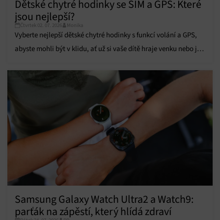
Dětské chytré hodinky se SIM a GPS: Které
Přiřazování a kombinování údajů z jiných zdrojů
údajů, Propojení různých zařízení, Identifikace
jsou nejlepší?
zařízení na základě automaticky přenášených
Čtvrtek 02. 07. 2026
Monika
informací.
Vyberte nejlepší dětské chytré hodinky s funkcí volání a GPS,
abyste mohli být v klidu, ať už si vaše dítě hraje venku nebo je
Zajištění bezpečnosti, předcházení a zjišťování
podvodů a odstraňování chyb, Poskytování a
ve škole.
Vždy aktivní
zobrazování reklamy a obsahu, Ukládání a sdělování
voleb ochrany osobních údajů.
Samsung Galaxy Watch Ultra2 a Watch9:
parťák na zápěstí, který hlídá zdraví