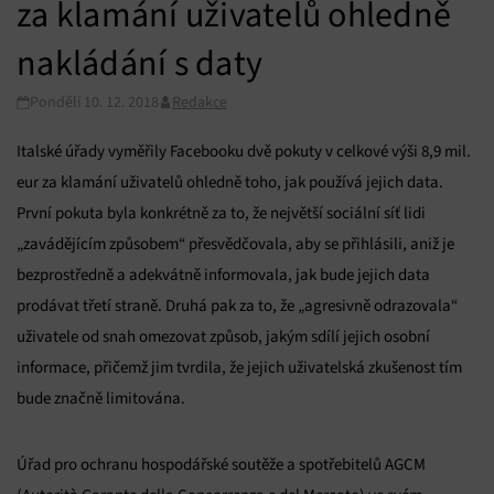
za klamání uživatelů ohledně
nakládání s daty
Pondělí 10. 12. 2018
Redakce
Italské úřady vyměřily Facebooku dvě pokuty v celkové výši 8,9 mil.
eur za klamání uživatelů ohledně toho, jak používá jejich data.
První pokuta byla konkrétně za to, že největší sociální síť lidi
„zavádějícím způsobem“ přesvědčovala, aby se přihlásili, aniž je
bezprostředně a adekvátně informovala, jak bude jejich data
prodávat třetí straně. Druhá pak za to, že „agresivně odrazovala“
uživatele od snah omezovat způsob, jakým sdílí jejich osobní
informace, přičemž jim tvrdila, že jejich uživatelská zkušenost tím
bude značně limitována.
Úřad pro ochranu hospodářské soutěže a spotřebitelů AGCM