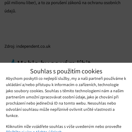
půl milionu liber), a to za porušení zákonů na ochranu osobních
údajů.
Zdroj: independent.co.uk
Mohlo by se vám líbit
Souhlas s použitím cookies
Abychom poskytli co nejlepší služby, my a naši partneři používáme k
ukládání a/nebo přístupu k informacím o zařízeních, technologie
jako soubory cookies. Souhlas s těmito technologiemi nám a našim
partnerům umožní zpracovávat osobní údaje, jako je chování při
procházení nebo jedinečná ID na tomto webu. Nesouhlas nebo
odvolání souhlasu může nepříznivě ovlivnit určité vlastnosti a
funkce.
Kliknutím níže vyjádřete souhlas s výše uvedeným nebo proveďte