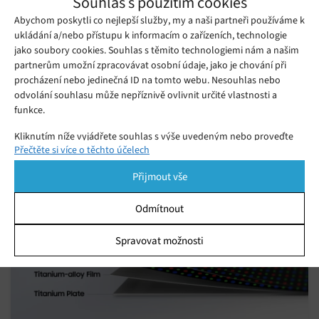
Souhlas s použitím cookies
obsah
Abychom poskytli co nejlepší služby, my a naši partneři používáme k
ukládání a/nebo přístupu k informacím o zařízeních, technologie
jako soubory cookies. Souhlas s těmito technologiemi nám a našim
partnerům umožní zpracovávat osobní údaje, jako je chování při
procházení nebo jedinečná ID na tomto webu. Nesouhlas nebo
odvolání souhlasu může nepříznivě ovlivnit určité vlastnosti a
funkce.
Mohlo by se vám líbit
Kliknutím níže vyjádřete souhlas s výše uvedeným nebo proveďte
Přečtěte si více o těchto účelech
podrobnější rozhodnutí. Vaše volby budou použity pouze na tomto
webu. Nastavení můžete kdykoli změnit, včetně odvolání souhlasu,
Přijmout vše
pomocí přepínačů v Zásadách cookies nebo kliknutím na tlačítko
Spravovat souhlas ve spodní části obrazovky.
Odmítnout
Statistiky
Spravovat možnosti
Ukládání a/nebo přístup k informacím v zařízení, Porozumění
publiku prostřednictvím statistik nebo kombinací údajů z
různých zdrojů.
Marketing