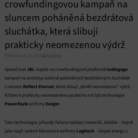
crowfundingovou kampaň na
sluncem poháněná bezdrátová
sluchátka, která slibují
prakticky neomezenou výdrž
Středa 18. 12. 2019
Redakce
JBL
Indiegogo
Společnost
rozjela na crowfundingové platformě
kampaň na prototyp solárně poháněných bezdrátových sluchátek
Reflect Eternal
s názvem
, které slibují „téměř neomezenou“ výdrž.
Klíčem k prakticky neomezenému poslechu má být technologie
Powerfoyle
Exeger
od firmy
.
Tato technologie, přesněji řečeno nabíjecí materiál, dokáže – stejně
Logitech
jako např. solární klávesnice od firmy
– čerpat energii z