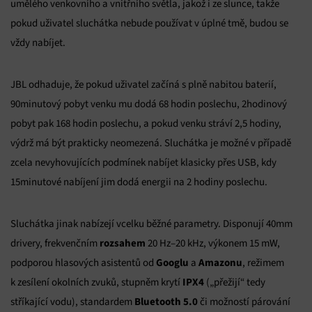
umělého venkovního a vnitřního světla, jakož i ze slunce, takže
pokud uživatel sluchátka nebude používat v úplné tmě, budou se
vždy nabíjet.
JBL odhaduje, že pokud uživatel začíná s plně nabitou baterií,
90minutový pobyt venku mu dodá 68 hodin poslechu, 2hodinový
pobyt pak 168 hodin poslechu, a pokud venku stráví 2,5 hodiny,
výdrž má být prakticky neomezená. Sluchátka je možné v případě
zcela nevyhovujících podmínek nabíjet klasicky přes USB, kdy
15minutové nabíjení jim dodá energii na 2 hodiny poslechu.
Sluchátka jinak nabízejí vcelku běžné parametry. Disponují 40mm
rozsahem
drivery, frekvenčním
20 Hz–20 kHz, výkonem 15 mW,
Googlu
Amazonu
podporou hlasových asistentů od
a
, režimem
IPX4
k zesílení okolních zvuků, stupněm krytí
(„přežijí“ tedy
Bluetooth 5.0
stříkající vodu), standardem
či možností párování