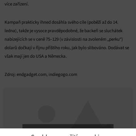
více zařízení.
Kampaň prakticky ihned dosáhla svého cíle (poběží až do 14.
ledna), takže je vysoce pravděpodobné, že backeři se sluchátek
nabízejících se v ceně 75–129 (v závislosti na zvoleném „perku“)
dolarů dočkají v říjnu příštího roku, jak bylo slibováno. Dodávat se
však mají jen do USA a Německa.
Zdroj: endgadget.com, indiegogo.com
Kliknutím přijmete cookies a povolíte tento