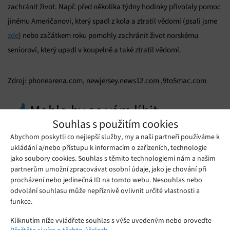
zachránit život. Např. před několika týdny hodinky přivolaly pomoc
jinému Američanovi, který spadl z kola a ztratil vědomí (psali jsme
zde
) nebo začátkem roku pomohly zachránit život norskému
seniorovi, který upadl v koupelně a také ztratil vědomí.
Zdroj: phonearena.com, newjersey.news12.com ,9to5mac.com
Mohlo by se vám líbit
Souhlas s použitím cookies
Abychom poskytli co nejlepší služby, my a naši partneři používáme k
ukládání a/nebo přístupu k informacím o zařízeních, technologie
jako soubory cookies. Souhlas s těmito technologiemi nám a našim
partnerům umožní zpracovávat osobní údaje, jako je chování při
procházení nebo jedinečná ID na tomto webu. Nesouhlas nebo
odvolání souhlasu může nepříznivě ovlivnit určité vlastnosti a
funkce.
Kliknutím níže vyjádřete souhlas s výše uvedeným nebo proveďte