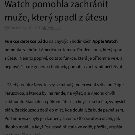
Watch pomohla zachránit
muže, který spadl z útesu
Čtvrtek 24. 10. 2019
Redakce
Funkce detekce pádu
Apple Watch
na chytrých hodinkách
pomohla zachránit Američana Jamese Prudenciana, který spadl
z útesu. Není to poprvé, co tato funkce, která je přítomná ve 4. a
nejnovější páté generaci hodinek, pomohla zachránit něčí život.
28letý rodák z New Jersey se minulý týden vydal s dívkou Paige
Parusovou, s kterou byl na rande, na výlet, ale v jednu chvíli
zabloudili. Skončili na příkrém útesu, a když se setmělo, vymysleli
plán, že sklouznou dolů do míst, kde doufali, že bude pevná zem.
Pod nimi však byly jen kameny a voda. Oba se útesu drželi, jak
dlouho mohli, a když Parusová přistála ve vodě, přežila, utrpěla