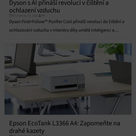
Dyson s AI přináší revoluci v čištění a
Přiřazování a kombinování údajů z jiných zdrojů
údajů, Propojení různých zařízení, Identifikace
ochlazení vzduchu
zařízení na základě automaticky přenášených
Čtvrtek 16. 07. 2026
PR
informací.
Dyson Find+Follow™ Purifier Cool přináší revoluci do čištění a
ochlazování vzduchu v interiéru díky umělé inteligenci a
Zajištění bezpečnosti, předcházení a zjišťování
podvodů a odstraňování chyb, Poskytování a
pokročilým funkcím.
Vždy aktivní
zobrazování reklamy a obsahu, Ukládání a sdělování
voleb ochrany osobních údajů.
Epson EcoTank L3366 A4: Zapomeňte na
drahé kazety