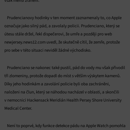
však menší zranění.
Prudencianovy hodinky v ten moment zaznamenaly to, co Apple
označuje jako silný pád, a zavolaly policii. Prudenciano, který se
útesu stále držel, řekl dispečerovi, že umře a později pro web
newjersey.news12.com uvedl, že skutečně cítil, že zemře, protože
pro sebe v této situaci neviděl žádné východisko.
Prudenciano se nakonec také pustil, pád do vody mu však přivodil
tři zlomeniny, protože dopadl do míst s větším výskytem kamenů.
Díky jeho hodinkám a zavolání policie byli oba zachráněni,
naloženi na člun, který se náhodou nacházel v oblasti, a skončili
v nemocnici Hackensack Meridián Health Persey Shore University
Medical Center.
Není to poprvé, kdy funkce detekce pádu na Apple Watch pomohla